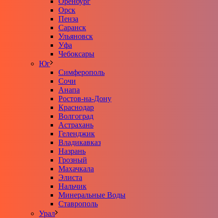
Оренбург
Орск
Пенза
Саранск
Ульяновск
Уфа
Чебоксары
Юг
Симферополь
Сочи
Анапа
Ростов-на-Дону
Краснодар
Волгоград
Астрахань
Геленджик
Владикавказ
Назрань
Грозный
Махачкала
Элиста
Нальчик
Минеральные Воды
Ставрополь
Урал