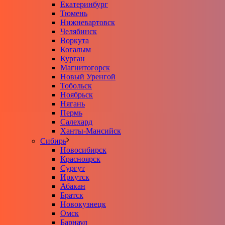
Екатеринбург
Тюмень
Нижневартовск
Челябинск
Воркута
Когалым
Курган
Магнитогорск
Новый Уренгой
Тобольск
Ноябрьск
Нягань
Пермь
Салехард
Ханты-Мансийск
Сибирь
Новосибирск
Красноярск
Сургут
Иркутск
Абакан
Братск
Новокузнецк
Омск
Барнаул