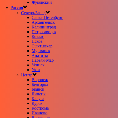
Жуковский
Россия
Северо-Запад
Санкт-Петербург
Архангельск
Калининград
Петрозаводск
Котлас
Псков
Сыктывкар
Мурманск
Апатиты
Нарьян-Мар
Усинск
Ухта
Центр
Воронеж
Белгород
Брянск
Липецк
Калуга
Курск
Кострома
Иваново
Ярославль