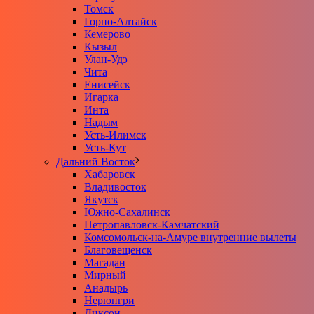
Томск
Горно-Алтайск
Кемерово
Кызыл
Улан-Удэ
Чита
Енисейск
Игарка
Инта
Надым
Усть-Илимск
Усть-Кут
Дальний Восток
Хабаровск
Владивосток
Якутск
Южно-Сахалинск
Петропавловск-Камчатский
Комсомольск-на-Амуре внутренние вылеты
Благовещенск
Магадан
Мирный
Анадырь
Нерюнгри
Диксон