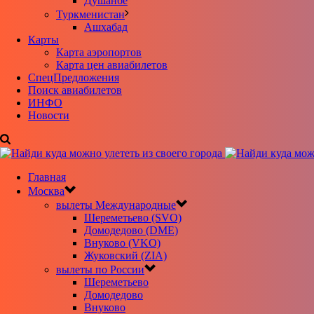
Душанбе
Туркменистан
Ашхабад
Карты
Карта аэропортов
Карта цен авиабилетов
CпецПредложения
Поиск авиабилетов
ИНФО
Новости
Главная
Москва
вылеты Международные
Шереметьево (SVO)
Домодедово (DME)
Внуково (VKO)
Жуковский (ZIA)
вылеты по России
Шереметьево
Домодедово
Внуково