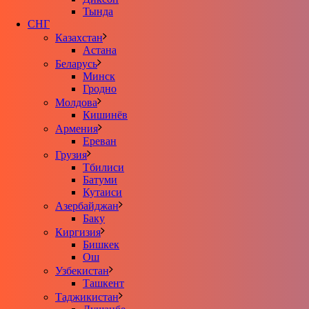
Тында
СНГ
Казахстан
Астана
Беларусь
Минск
Гродно
Молдова
Кишинёв
Армения
Ереван
Грузия
Тбилиси
Батуми
Кутаиси
Азербайджан
Баку
Киргизия
Бишкек
Ош
Узбекистан
Ташкент
Таджикистан