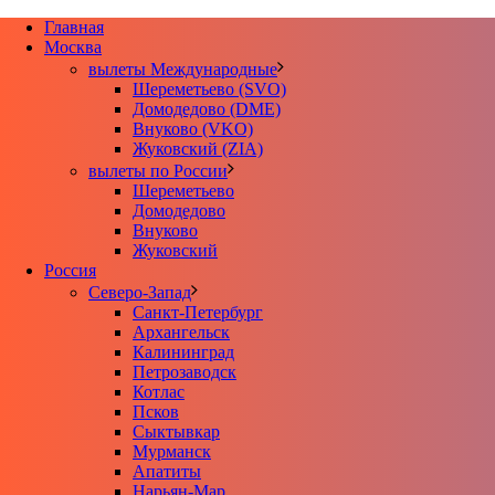
Главная
Москва
вылеты Международные
Шереметьево (SVO)
Домодедово (DME)
Внуково (VKO)
Жуковский (ZIA)
вылеты по России
Шереметьево
Домодедово
Внуково
Жуковский
Россия
Северо-Запад
Санкт-Петербург
Архангельск
Калининград
Петрозаводск
Котлас
Псков
Сыктывкар
Мурманск
Апатиты
Нарьян-Мар