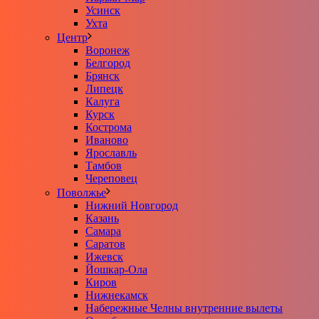
Усинск
Ухта
Центр
Воронеж
Белгород
Брянск
Липецк
Калуга
Курск
Кострома
Иваново
Ярославль
Тамбов
Череповец
Поволжье
Нижний Новгород
Казань
Самара
Саратов
Ижевск
Йошкар-Ола
Киров
Нижнекамск
Набережные Челны внутренние вылеты