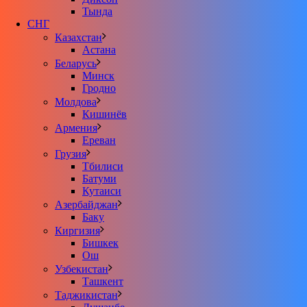
Тында
СНГ
Казахстан
Астана
Беларусь
Минск
Гродно
Молдова
Кишинёв
Армения
Ереван
Грузия
Тбилиси
Батуми
Кутаиси
Азербайджан
Баку
Киргизия
Бишкек
Ош
Узбекистан
Ташкент
Таджикистан