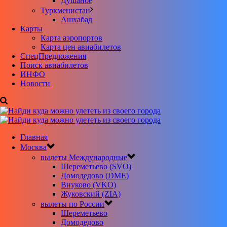
Душанбе
Туркменистан
Ашхабад
Карты
Карта аэропортов
Карта цен авиабилетов
CпецПредложения
Поиск авиабилетов
ИНФО
Новости
Главная
Москва
вылеты Международные
Шереметьево (SVO)
Домодедово (DME)
Внуково (VKO)
Жуковский (ZIA)
вылеты по России
Шереметьево
Домодедово