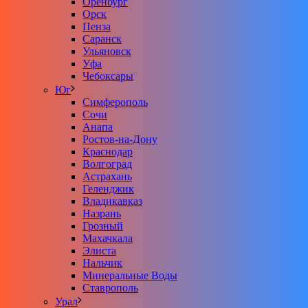
Оренбург
Орск
Пенза
Саранск
Ульяновск
Уфа
Чебоксары
Юг
Симферополь
Сочи
Анапа
Ростов-на-Дону
Краснодар
Волгоград
Астрахань
Геленджик
Владикавказ
Назрань
Грозный
Махачкала
Элиста
Нальчик
Минеральные Воды
Ставрополь
Урал