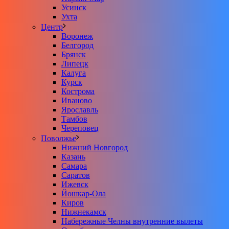
Усинск
Ухта
Центр
Воронеж
Белгород
Брянск
Липецк
Калуга
Курск
Кострома
Иваново
Ярославль
Тамбов
Череповец
Поволжье
Нижний Новгород
Казань
Самара
Саратов
Ижевск
Йошкар-Ола
Киров
Нижнекамск
Набережные Челны внутренние вылеты