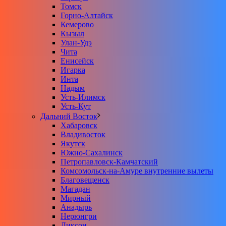
Томск
Горно-Алтайск
Кемерово
Кызыл
Улан-Удэ
Чита
Енисейск
Игарка
Инта
Надым
Усть-Илимск
Усть-Кут
Дальний Восток
Хабаровск
Владивосток
Якутск
Южно-Сахалинск
Петропавловск-Камчатский
Комсомольск-на-Амуре внутренние вылеты
Благовещенск
Магадан
Мирный
Анадырь
Нерюнгри
Диксон