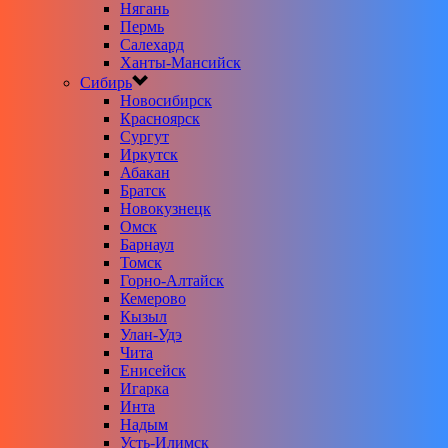
Нягань
Пермь
Салехард
Ханты-Мансийск
Сибирь
Новосибирск
Красноярск
Сургут
Иркутск
Абакан
Братск
Новокузнецк
Омск
Барнаул
Томск
Горно-Алтайск
Кемерово
Кызыл
Улан-Удэ
Чита
Енисейск
Игарка
Инта
Надым
Усть-Илимск