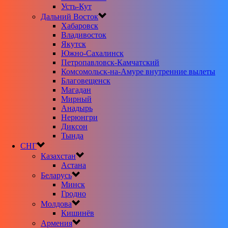
Усть-Кут
Дальний Восток
Хабаровск
Владивосток
Якутск
Южно-Сахалинск
Петропавловск-Камчатский
Комсомольск-на-Амуре внутренние вылеты
Благовещенск
Магадан
Мирный
Анадырь
Нерюнгри
Диксон
Тында
СНГ
Казахстан
Астана
Беларусь
Минск
Гродно
Молдова
Кишинёв
Армения