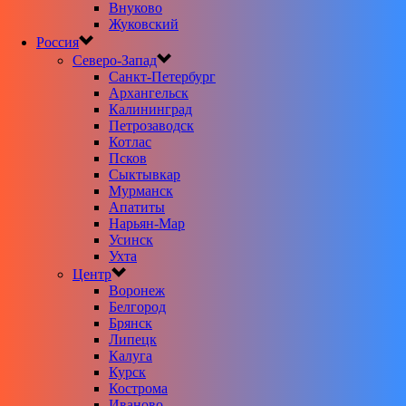
Внуково
Жуковский
Россия
Северо-Запад
Санкт-Петербург
Архангельск
Калининград
Петрозаводск
Котлас
Псков
Сыктывкар
Мурманск
Апатиты
Нарьян-Мар
Усинск
Ухта
Центр
Воронеж
Белгород
Брянск
Липецк
Калуга
Курск
Кострома
Иваново