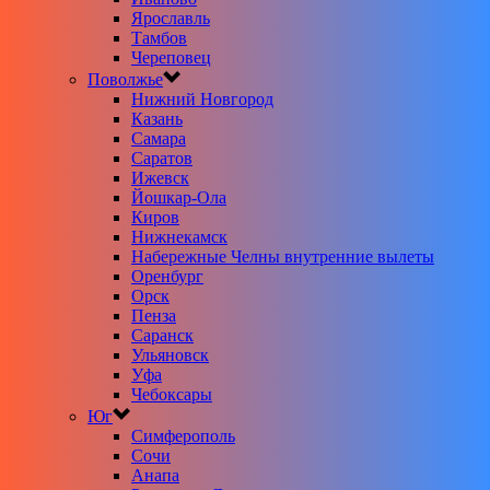
Ярославль
Тамбов
Череповец
Поволжье
Нижний Новгород
Казань
Самара
Саратов
Ижевск
Йошкар-Ола
Киров
Нижнекамск
Набережные Челны внутренние вылеты
Оренбург
Орск
Пенза
Саранск
Ульяновск
Уфа
Чебоксары
Юг
Симферополь
Сочи
Анапа