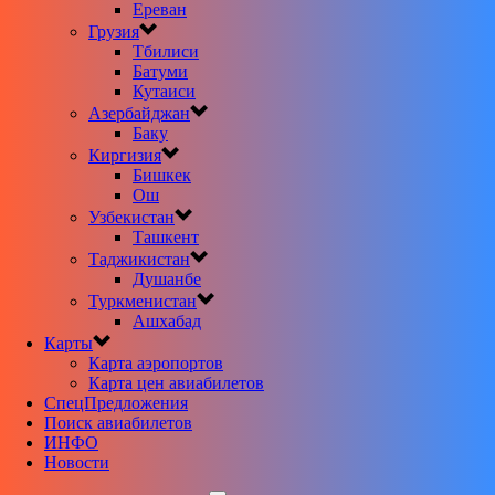
Ереван
Грузия
Тбилиси
Батуми
Кутаиси
Азербайджан
Баку
Киргизия
Бишкек
Ош
Узбекистан
Ташкент
Таджикистан
Душанбе
Туркменистан
Ашхабад
Карты
Карта аэропортов
Карта цен авиабилетов
CпецПредложения
Поиск авиабилетов
ИНФО
Новости