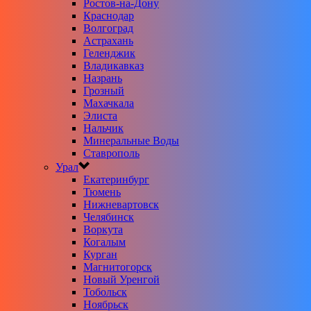
Ростов-на-Дону
Краснодар
Волгоград
Астрахань
Геленджик
Владикавказ
Назрань
Грозный
Махачкала
Элиста
Нальчик
Минеральные Воды
Ставрополь
Урал
Екатеринбург
Тюмень
Нижневартовск
Челябинск
Воркута
Когалым
Курган
Магнитогорск
Новый Уренгой
Тобольск
Ноябрьск