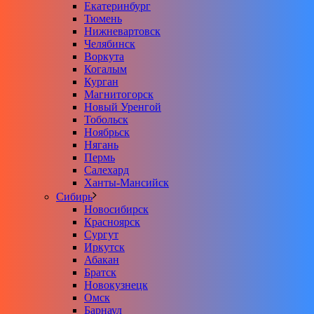
Екатеринбург
Тюмень
Нижневартовск
Челябинск
Воркута
Когалым
Курган
Магнитогорск
Новый Уренгой
Тобольск
Ноябрьск
Нягань
Пермь
Салехард
Ханты-Мансийск
Сибирь
Новосибирск
Красноярск
Сургут
Иркутск
Абакан
Братск
Новокузнецк
Омск
Барнаул