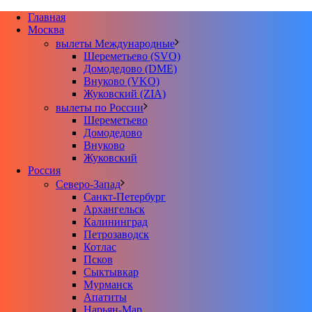
Главная
Москва
вылеты Международные
Шереметьево (SVO)
Домодедово (DME)
Внуково (VKO)
Жуковский (ZIA)
вылеты по России
Шереметьево
Домодедово
Внуково
Жуковский
Россия
Северо-Запад
Санкт-Петербург
Архангельск
Калининград
Петрозаводск
Котлас
Псков
Сыктывкар
Мурманск
Апатиты
Нарьян-Мар