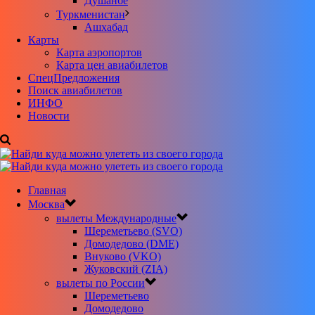
Душанбе
Туркменистан
Ашхабад
Карты
Карта аэропортов
Карта цен авиабилетов
CпецПредложения
Поиск авиабилетов
ИНФО
Новости
Главная
Москва
вылеты Международные
Шереметьево (SVO)
Домодедово (DME)
Внуково (VKO)
Жуковский (ZIA)
вылеты по России
Шереметьево
Домодедово