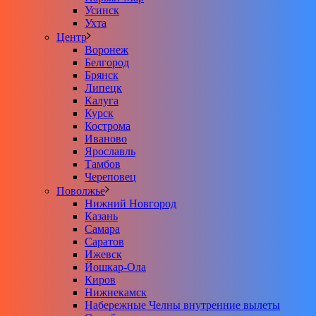
Усинск
Ухта
Центр
Воронеж
Белгород
Брянск
Липецк
Калуга
Курск
Кострома
Иваново
Ярославль
Тамбов
Череповец
Поволжье
Нижний Новгород
Казань
Самара
Саратов
Ижевск
Йошкар-Ола
Киров
Нижнекамск
Набережные Челны внутренние вылеты