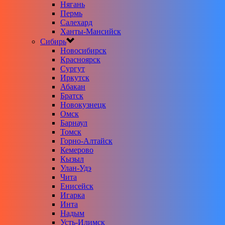
Нягань
Пермь
Салехард
Ханты-Мансийск
Сибирь
Новосибирск
Красноярск
Сургут
Иркутск
Абакан
Братск
Новокузнецк
Омск
Барнаул
Томск
Горно-Алтайск
Кемерово
Кызыл
Улан-Удэ
Чита
Енисейск
Игарка
Инта
Надым
Усть-Илимск