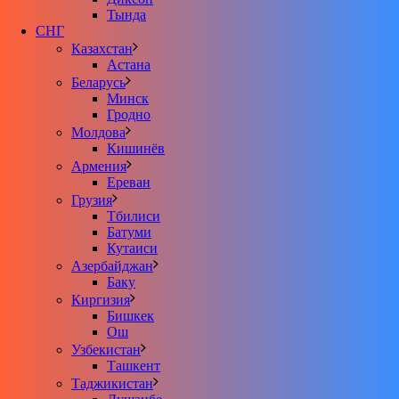
Тында
СНГ
Казахстан
Астана
Беларусь
Минск
Гродно
Молдова
Кишинёв
Армения
Ереван
Грузия
Тбилиси
Батуми
Кутаиси
Азербайджан
Баку
Киргизия
Бишкек
Ош
Узбекистан
Ташкент
Таджикистан