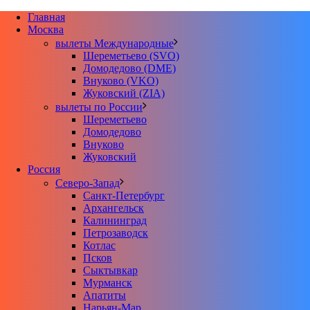
Главная
Москва
вылеты Международные
Шереметьево (SVO)
Домодедово (DME)
Внуково (VKO)
Жуковский (ZIA)
вылеты по России
Шереметьево
Домодедово
Внуково
Жуковский
Россия
Северо-Запад
Санкт-Петербург
Архангельск
Калининград
Петрозаводск
Котлас
Псков
Сыктывкар
Мурманск
Апатиты
Нарьян-Мар