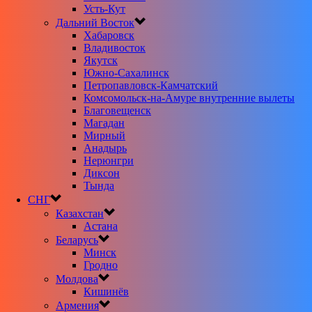
Усть-Кут
Дальний Восток
Хабаровск
Владивосток
Якутск
Южно-Сахалинск
Петропавловск-Камчатский
Комсомольск-на-Амуре внутренние вылеты
Благовещенск
Магадан
Мирный
Анадырь
Нерюнгри
Диксон
Тында
СНГ
Казахстан
Астана
Беларусь
Минск
Гродно
Молдова
Кишинёв
Армения