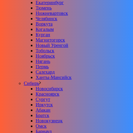
Екатеринбург
Тюмень
Нижневартовск
Челябинск
Воркута
Когалым
Курган
Магнитогорск
Новый Уренгой
Тобольск
Ноябрьск
Нягань
Пермь
Салехард
Ханты-Мансийск
Сибирь
Новосибирск
Красноярск
Сургут
Иркутск
Абакан
Братск
Новокузнецк
Омск
Барнаул