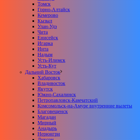
Томск
Горно-Алтайск
Кемерово
Кызыл
Улан-Удэ
Чита
Енисейск
Игарка
Инта
Надым
Усть-Илимск
Усть-Кут
Дальний Восток
Хабаровск
Владивосток
Якутск
Южно-Сахалинск
Петропавловск-Камчатский
Комсомольск-на-Амуре внутренние вылеты
Благовещенск
Магадан
Мирный
Анадырь
Нерюнгри
Диксон