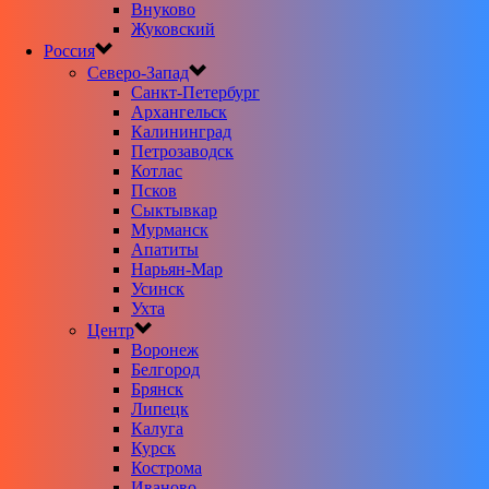
Внуково
Жуковский
Россия
Северо-Запад
Санкт-Петербург
Архангельск
Калининград
Петрозаводск
Котлас
Псков
Сыктывкар
Мурманск
Апатиты
Нарьян-Мар
Усинск
Ухта
Центр
Воронеж
Белгород
Брянск
Липецк
Калуга
Курск
Кострома
Иваново