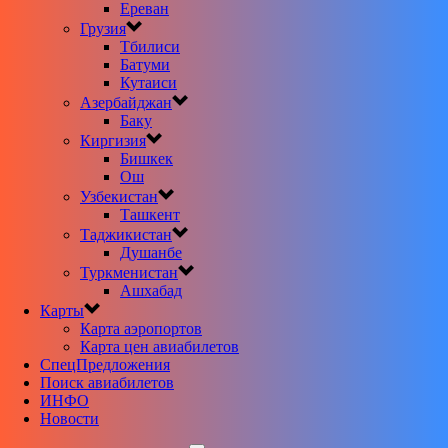
Ереван
Грузия
Тбилиси
Батуми
Кутаиси
Азербайджан
Баку
Киргизия
Бишкек
Ош
Узбекистан
Ташкент
Таджикистан
Душанбе
Туркменистан
Ашхабад
Карты
Карта аэропортов
Карта цен авиабилетов
CпецПредложения
Поиск авиабилетов
ИНФО
Новости