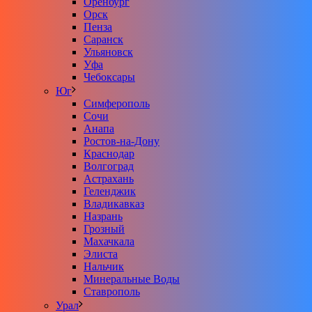
Оренбург
Орск
Пенза
Саранск
Ульяновск
Уфа
Чебоксары
Юг
Симферополь
Сочи
Анапа
Ростов-на-Дону
Краснодар
Волгоград
Астрахань
Геленджик
Владикавказ
Назрань
Грозный
Махачкала
Элиста
Нальчик
Минеральные Воды
Ставрополь
Урал