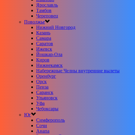
Ярославль
Тамбов
Череповец
Поволжье
Нижний Новгород
Казань
Самара
Саратов
Ижевск
Йошкар-Ола
Киров
Нижнекамск
Набережные Челны внутренние вылеты
Оренбург
Орск
Пенза
Саранск
Ульяновск
Уфа
Чебоксары
Юг
Симферополь
Сочи
Анапа