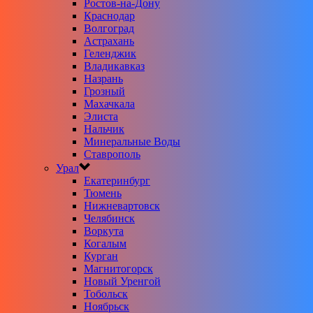
Ростов-на-Дону
Краснодар
Волгоград
Астрахань
Геленджик
Владикавказ
Назрань
Грозный
Махачкала
Элиста
Нальчик
Минеральные Воды
Ставрополь
Урал
Екатеринбург
Тюмень
Нижневартовск
Челябинск
Воркута
Когалым
Курган
Магнитогорск
Новый Уренгой
Тобольск
Ноябрьск