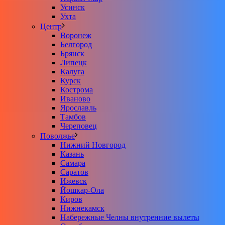
Усинск
Ухта
Центр
Воронеж
Белгород
Брянск
Липецк
Калуга
Курск
Кострома
Иваново
Ярославль
Тамбов
Череповец
Поволжье
Нижний Новгород
Казань
Самара
Саратов
Ижевск
Йошкар-Ола
Киров
Нижнекамск
Набережные Челны внутренние вылеты