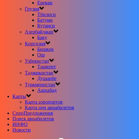
Ереван
Грузия
Тбилиси
Батуми
Кутаиси
Азербайджан
Баку
Киргизия
Бишкек
Ош
Узбекистан
Ташкент
Таджикистан
Душанбе
Туркменистан
Ашхабад
Карты
Карта аэропортов
Карта цен авиабилетов
CпецПредложения
Поиск авиабилетов
ИНФО
Новости