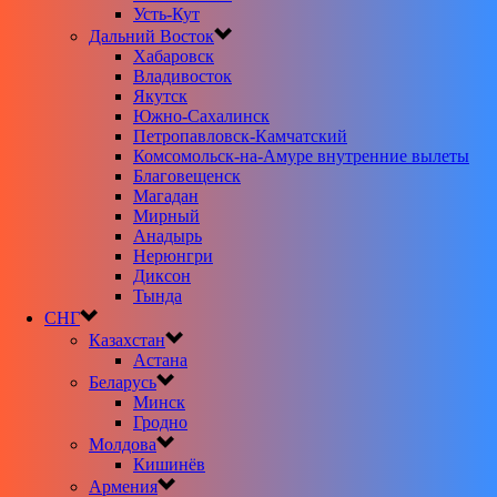
Усть-Кут
Дальний Восток
Хабаровск
Владивосток
Якутск
Южно-Сахалинск
Петропавловск-Камчатский
Комсомольск-на-Амуре внутренние вылеты
Благовещенск
Магадан
Мирный
Анадырь
Нерюнгри
Диксон
Тында
СНГ
Казахстан
Астана
Беларусь
Минск
Гродно
Молдова
Кишинёв
Армения