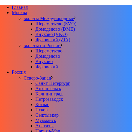
Главная
Москва
вылеты Международные
Шереметьево (SVO)
Домодедово (DME)
Внуково (VKO)
Жуковский (ZIA)
вылеты по России
Шереметьево
Домодедово
Внуково
Жуковский
Россия
Северо-Запад
Санкт-Петербург
Архангельск
Калининград
Петрозаводск
Котлас
Псков
Сыктывкар
Мурманск
Апатиты
Нарьян-Мар