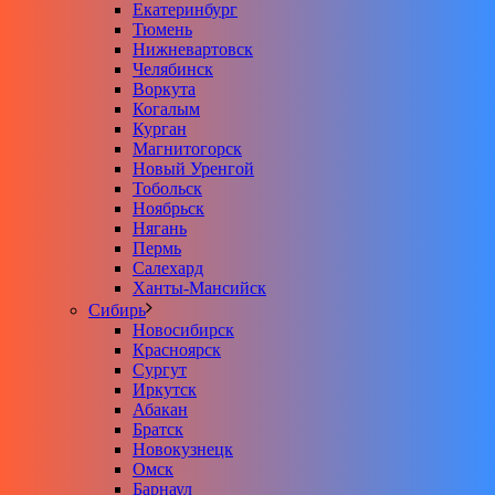
Екатеринбург
Тюмень
Нижневартовск
Челябинск
Воркута
Когалым
Курган
Магнитогорск
Новый Уренгой
Тобольск
Ноябрьск
Нягань
Пермь
Салехард
Ханты-Мансийск
Сибирь
Новосибирск
Красноярск
Сургут
Иркутск
Абакан
Братск
Новокузнецк
Омск
Барнаул