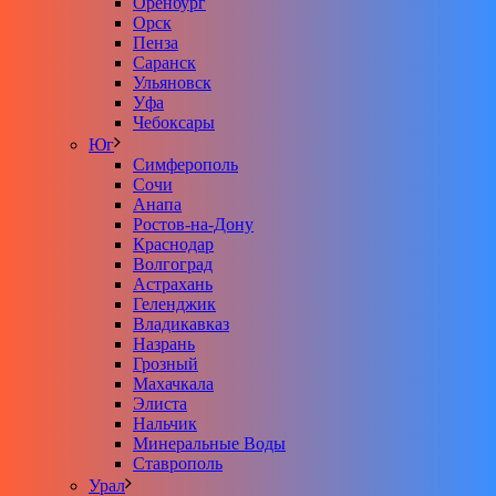
Оренбург
Орск
Пенза
Саранск
Ульяновск
Уфа
Чебоксары
Юг
Симферополь
Сочи
Анапа
Ростов-на-Дону
Краснодар
Волгоград
Астрахань
Геленджик
Владикавказ
Назрань
Грозный
Махачкала
Элиста
Нальчик
Минеральные Воды
Ставрополь
Урал