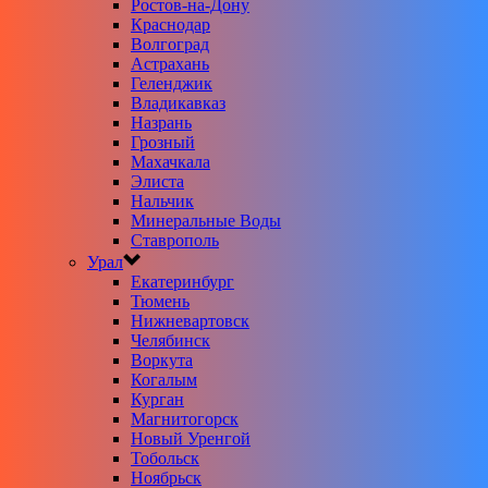
Ростов-на-Дону
Краснодар
Волгоград
Астрахань
Геленджик
Владикавказ
Назрань
Грозный
Махачкала
Элиста
Нальчик
Минеральные Воды
Ставрополь
Урал
Екатеринбург
Тюмень
Нижневартовск
Челябинск
Воркута
Когалым
Курган
Магнитогорск
Новый Уренгой
Тобольск
Ноябрьск