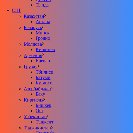
Тында
СНГ
Казахстан
Астана
Беларусь
Минск
Гродно
Молдова
Кишинёв
Армения
Ереван
Грузия
Тбилиси
Батуми
Кутаиси
Азербайджан
Баку
Киргизия
Бишкек
Ош
Узбекистан
Ташкент
Таджикистан