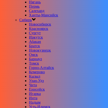
Нягань
Пермь
Салехард
Ханты-Мансийск
Сибирь
Новосибирск
Красноярск
Сургут
Иркутск
Абакан
Братск
Новокузнецк
Омск
Барнаул
Томск
Горно-Алтайск
Кемерово
Кызыл
Улан-Удэ
Чита
Енисейск
Игарка
Инта
Надым
Усть-Илимск