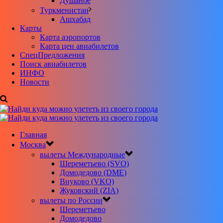
Душанбе
Туркменистан
Ашхабад
Карты
Карта аэропортов
Карта цен авиабилетов
CпецПредложения
Поиск авиабилетов
ИНФО
Новости
Главная
Москва
вылеты Международные
Шереметьево (SVO)
Домодедово (DME)
Внуково (VKO)
Жуковский (ZIA)
вылеты по России
Шереметьево
Домодедово