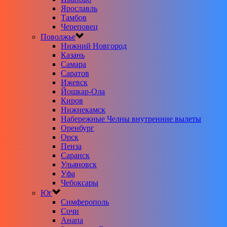
Ярославль
Тамбов
Череповец
Поволжье
Нижний Новгород
Казань
Самара
Саратов
Ижевск
Йошкар-Ола
Киров
Нижнекамск
Набережные Челны внутренние вылеты
Оренбург
Орск
Пенза
Саранск
Ульяновск
Уфа
Чебоксары
Юг
Симферополь
Сочи
Анапа