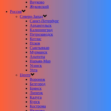
Внуково
Жуковский
Россия
Северо-Запад
Санкт-Петербург
Архангельск
Калининград
Петрозаводск
Котлас
Псков
Сыктывкар
Мурманск
Апатиты
Нарьян-Мар
Усинск
Ухта
Центр
Воронеж
Белгород
Брянск
Липецк
Калуга
Курск
Кострома
Иваново