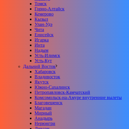
Томск
Горно-Алтайск
Кемерово
Кызыл
Улан-Удэ
Чита
Енисейск
Игарка
Инта
Надым
Усть-Илимск
Усть-Кут
Дальний Восток
Хабаровск
Владивосток
Якутск
Южно-Сахалинск
Петропавловск-Камчатский
Комсомольск-на-Амуре внутренние вылеты
Благовещенск
Магадан
Мирный
Анадырь
Нерюнгри
Диксон