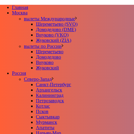
Главная
Москва
вылеты Международные
Шереметьево (SVO)
Домодедово (DME)
Внуково (VKO)
Жуковский (ZIA)
вылеты по России
Шереметьево
Домодедово
Внуково
Жуковский
Россия
Северо-Запад
Санкт-Петербург
Архангельск
Калининград
Петрозаводск
Котлас
Псков
Сыктывкар
Мурманск
Апатиты
Нарьян-Мар