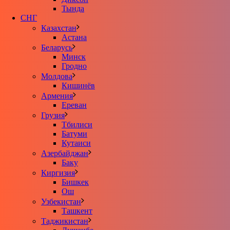
Тында
СНГ
Казахстан
Астана
Беларусь
Минск
Гродно
Молдова
Кишинёв
Армения
Ереван
Грузия
Тбилиси
Батуми
Кутаиси
Азербайджан
Баку
Киргизия
Бишкек
Ош
Узбекистан
Ташкент
Таджикистан