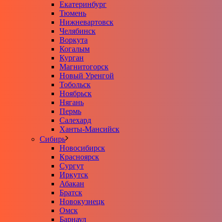
Екатеринбург
Тюмень
Нижневартовск
Челябинск
Воркута
Когалым
Курган
Магнитогорск
Новый Уренгой
Тобольск
Ноябрьск
Нягань
Пермь
Салехард
Ханты-Мансийск
Сибирь
Новосибирск
Красноярск
Сургут
Иркутск
Абакан
Братск
Новокузнецк
Омск
Барнаул