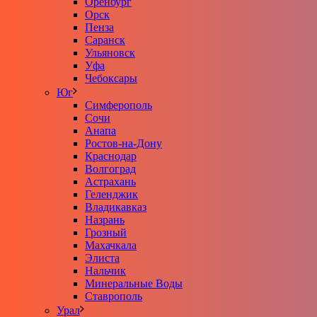
Оренбург
Орск
Пенза
Саранск
Ульяновск
Уфа
Чебоксары
Юг
Симферополь
Сочи
Анапа
Ростов-на-Дону
Краснодар
Волгоград
Астрахань
Геленджик
Владикавказ
Назрань
Грозный
Махачкала
Элиста
Нальчик
Минеральные Воды
Ставрополь
Урал