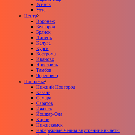
Усинск
Ухта
Центр
Воронеж
Белгород
Брянск
Липецк
Калуга
Курск
Кострома
Иваново
Ярославль
Тамбов
Череповец
Поволжье
Нижний Новгород
Казань
Самара
Саратов
Ижевск
Йошкар-Ола
Киров
Нижнекамск
Набережные Челны внутренние вылеты