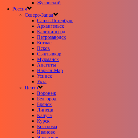
Жуковский
Россия
Северо-Запад
Санкт-Петербург
Архангельск
Калининград
Петрозаводск
Котлас
Псков
Сыктывкар
Мурманск
Апатиты
Нарьян-Мар
Усинск
Ухта
Центр
Воронеж
Белгород
Брянск
Липецк
Калуга
Курск
Кострома
Иваново
Ярославль