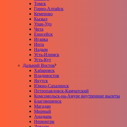
Томск
Горно-Алтайск
Кемерово
Кызыл
Улан-Удэ
Чита
Енисейск
Игарка
Инта
Надым
Усть-Илимск
Усть-Кут
Дальний Восток
Хабаровск
Владивосток
Якутск
Южно-Сахалинск
Петропавловск-Камчатский
Комсомольск-на-Амуре внутренние вылеты
Благовещенск
Магадан
Мирный
Анадырь
Нерюнгри
Диксон