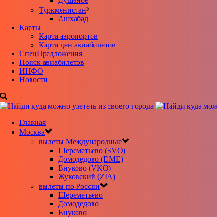
Душанбе
Туркменистан
Ашхабад
Карты
Карта аэропортов
Карта цен авиабилетов
CпецПредложения
Поиск авиабилетов
ИНФО
Новости
Главная
Москва
вылеты Международные
Шереметьево (SVO)
Домодедово (DME)
Внуково (VKO)
Жуковский (ZIA)
вылеты по России
Шереметьево
Домодедово
Внуково