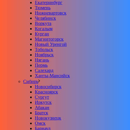
Екатеринбург
Тюмень
Нижневартовск
Челябинск
Воркута
Когалым
Курган
Магнитогорск
Новый Уренгой
Тобольск
Ноябрьск
Нягань
Пермь
Салехард
Ханты-Мансийск
Сибирь
Новосибирск
Красноярск
Сургут
Иркутск
Абакан
Братск
Новокузнецк
Омск
Барнаул