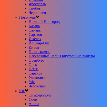
Ярославль
Тамбов
Череповец
Поволжье
Нижний Новгород
Казань
Самара
Саратов
Ижевск
Йошкар-Ола
Киров
Нижнекамск
Набережные Челны внутренние вылеты
Оренбург
Орск
Пенза
Саранск
Ульяновск
Уфа
Чебоксары
Юг
Симферополь
Сочи
Анапа