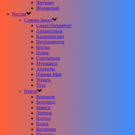
Внуково
Жуковский
Россия
Северо-Запад
Санкт-Петербург
Архангельск
Калининград
Петрозаводск
Котлас
Псков
Сыктывкар
Мурманск
Апатиты
Нарьян-Мар
Усинск
Ухта
Центр
Воронеж
Белгород
Брянск
Липецк
Калуга
Курск
Кострома
Иваново