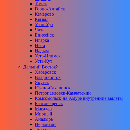
Томск
Горно-Алтайск
Кемерово
Кызыл
Улан-Удэ
Чита
Енисейск
Игарка
Инта
Надым
Усть-Илимск
Усть-Кут
Дальний Восток
Хабаровск
Владивосток
Якутск
Южно-Сахалинск
Петропавловск-Камчатский
Комсомольск-на-Амуре внутренние вылеты
Благовещенск
Магадан
Мирный
Анадырь
Нерюнгри
Диксон