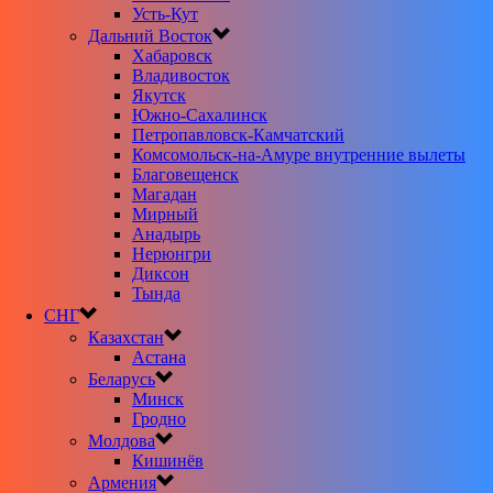
Усть-Кут
Дальний Восток
Хабаровск
Владивосток
Якутск
Южно-Сахалинск
Петропавловск-Камчатский
Комсомольск-на-Амуре внутренние вылеты
Благовещенск
Магадан
Мирный
Анадырь
Нерюнгри
Диксон
Тында
СНГ
Казахстан
Астана
Беларусь
Минск
Гродно
Молдова
Кишинёв
Армения