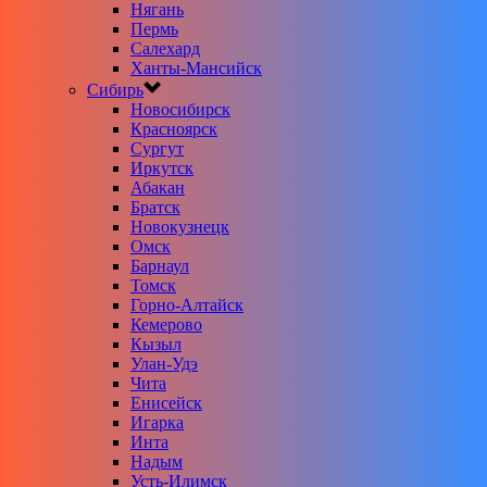
Нягань
Пермь
Салехард
Ханты-Мансийск
Сибирь
Новосибирск
Красноярск
Сургут
Иркутск
Абакан
Братск
Новокузнецк
Омск
Барнаул
Томск
Горно-Алтайск
Кемерово
Кызыл
Улан-Удэ
Чита
Енисейск
Игарка
Инта
Надым
Усть-Илимск