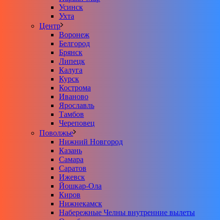
Усинск
Ухта
Центр
Воронеж
Белгород
Брянск
Липецк
Калуга
Курск
Кострома
Иваново
Ярославль
Тамбов
Череповец
Поволжье
Нижний Новгород
Казань
Самара
Саратов
Ижевск
Йошкар-Ола
Киров
Нижнекамск
Набережные Челны внутренние вылеты