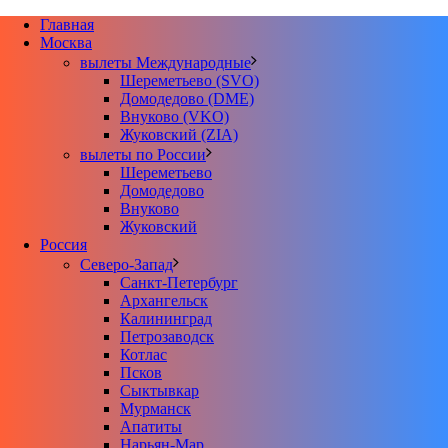
Главная
Москва
вылеты Международные
Шереметьево (SVO)
Домодедово (DME)
Внуково (VKO)
Жуковский (ZIA)
вылеты по России
Шереметьево
Домодедово
Внуково
Жуковский
Россия
Северо-Запад
Санкт-Петербург
Архангельск
Калининград
Петрозаводск
Котлас
Псков
Сыктывкар
Мурманск
Апатиты
Нарьян-Мар