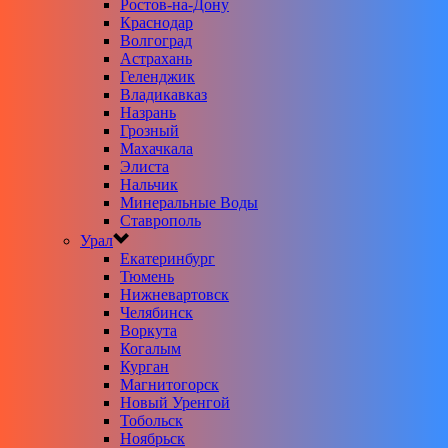
Ростов-на-Дону
Краснодар
Волгоград
Астрахань
Геленджик
Владикавказ
Назрань
Грозный
Махачкала
Элиста
Нальчик
Минеральные Воды
Ставрополь
Урал
Екатеринбург
Тюмень
Нижневартовск
Челябинск
Воркута
Когалым
Курган
Магнитогорск
Новый Уренгой
Тобольск
Ноябрьск