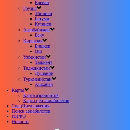
Ереван
Грузия
Тбилиси
Батуми
Кутаиси
Азербайджан
Баку
Киргизия
Бишкек
Ош
Узбекистан
Ташкент
Таджикистан
Душанбе
Туркменистан
Ашхабад
Карты
Карта аэропортов
Карта цен авиабилетов
CпецПредложения
Поиск авиабилетов
ИНФО
Новости