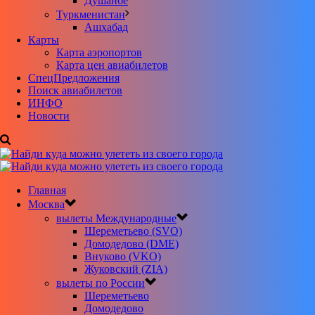
Душанбе
Туркменистан
Ашхабад
Карты
Карта аэропортов
Карта цен авиабилетов
CпецПредложения
Поиск авиабилетов
ИНФО
Новости
Главная
Москва
вылеты Международные
Шереметьево (SVO)
Домодедово (DME)
Внуково (VKO)
Жуковский (ZIA)
вылеты по России
Шереметьево
Домодедово