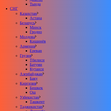
Тында
СНГ
Казахстан
Астана
Беларусь
Минск
Гродно
Молдова
Кишинёв
Армения
Ереван
Грузия
Тбилиси
Батуми
Кутаиси
Азербайджан
Баку
Киргизия
Бишкек
Ош
Узбекистан
Ташкент
Таджикистан