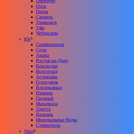
Оренбург
Орск
Пенза
Саранск
Ульяновск
Уфа
Чебоксары
Юг
Симферополь
Сочи
Анапа
Ростов-на-Дону
Краснодар
Волгоград
Астрахань
Геленджик
Владикавказ
Назрань
Грозный
Махачкала
Элиста
Нальчик
Минеральные Воды
Ставрополь
Урал