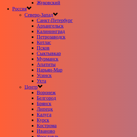
Жуковский
Россия
Северо-Запад
Санкт-Петербург
Архангельск
Калининград
Петрозаводск
Котлас
Псков
Сыктывкар
Мурманск
Апатиты
Нарьян-Мар
Усинск
Ухта
Центр
Воронеж
Белгород
Брянск
Липецк
Калуга
Курск
Кострома
Иваново
Ярославль