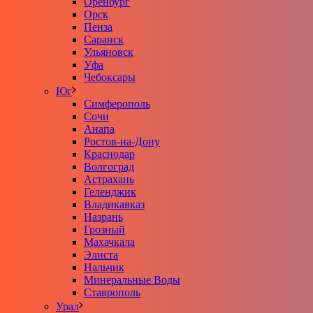
Оренбург
Орск
Пенза
Саранск
Ульяновск
Уфа
Чебоксары
Юг
Симферополь
Сочи
Анапа
Ростов-на-Дону
Краснодар
Волгоград
Астрахань
Геленджик
Владикавказ
Назрань
Грозный
Махачкала
Элиста
Нальчик
Минеральные Воды
Ставрополь
Урал