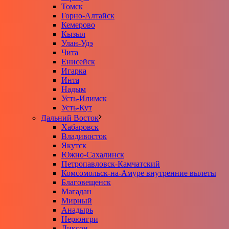
Томск
Горно-Алтайск
Кемерово
Кызыл
Улан-Удэ
Чита
Енисейск
Игарка
Инта
Надым
Усть-Илимск
Усть-Кут
Дальний Восток
Хабаровск
Владивосток
Якутск
Южно-Сахалинск
Петропавловск-Камчатский
Комсомольск-на-Амуре внутренние вылеты
Благовещенск
Магадан
Мирный
Анадырь
Нерюнгри
Диксон