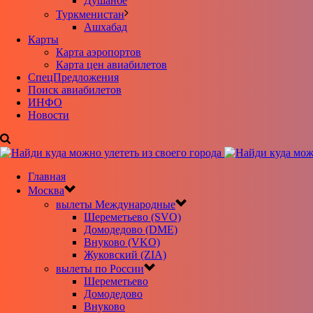
Душанбе
Туркменистан
Ашхабад
Карты
Карта аэропортов
Карта цен авиабилетов
CпецПредложения
Поиск авиабилетов
ИНФО
Новости
Главная
Москва
вылеты Международные
Шереметьево (SVO)
Домодедово (DME)
Внуково (VKO)
Жуковский (ZIA)
вылеты по России
Шереметьево
Домодедово
Внуково