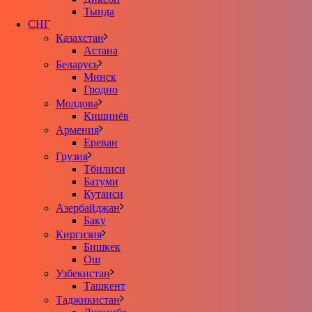
Тында
СНГ
Казахстан
Астана
Беларусь
Минск
Гродно
Молдова
Кишинёв
Армения
Ереван
Грузия
Тбилиси
Батуми
Кутаиси
Азербайджан
Баку
Киргизия
Бишкек
Ош
Узбекистан
Ташкент
Таджикистан