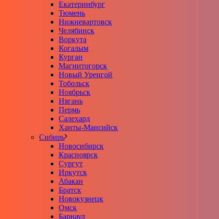
Екатеринбург
Тюмень
Нижневартовск
Челябинск
Воркута
Когалым
Курган
Магнитогорск
Новый Уренгой
Тобольск
Ноябрьск
Нягань
Пермь
Салехард
Ханты-Мансийск
Сибирь
Новосибирск
Красноярск
Сургут
Иркутск
Абакан
Братск
Новокузнецк
Омск
Барнаул