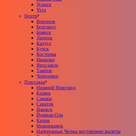
Усинск
Ухта
Центр
Воронеж
Белгород
Брянск
Липецк
Калуга
Курск
Кострома
Иваново
Ярославль
Тамбов
Череповец
Поволжье
Нижний Новгород
Казань
Самара
Саратов
Ижевск
Йошкар-Ола
Киров
Нижнекамск
Набережные Челны внутренние вылеты