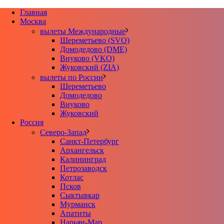
Главная
Москва
вылеты Международные
Шереметьево (SVO)
Домодедово (DME)
Внуково (VKO)
Жуковский (ZIA)
вылеты по России
Шереметьево
Домодедово
Внуково
Жуковский
Россия
Северо-Запад
Санкт-Петербург
Архангельск
Калининград
Петрозаводск
Котлас
Псков
Сыктывкар
Мурманск
Апатиты
Нарьян-Мар