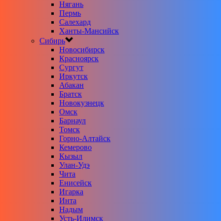
Нягань
Пермь
Салехард
Ханты-Мансийск
Сибирь
Новосибирск
Красноярск
Сургут
Иркутск
Абакан
Братск
Новокузнецк
Омск
Барнаул
Томск
Горно-Алтайск
Кемерово
Кызыл
Улан-Удэ
Чита
Енисейск
Игарка
Инта
Надым
Усть-Илимск