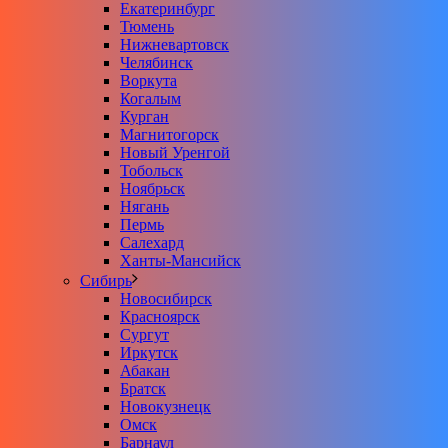
Екатеринбург
Тюмень
Нижневартовск
Челябинск
Воркута
Когалым
Курган
Магнитогорск
Новый Уренгой
Тобольск
Ноябрьск
Нягань
Пермь
Салехард
Ханты-Мансийск
Сибирь
Новосибирск
Красноярск
Сургут
Иркутск
Абакан
Братск
Новокузнецк
Омск
Барнаул