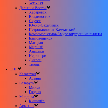
Усть-Кут
Дальний Восток
Хабаровск
Владивосток
Якутск
Южно-Сахалинск
Петропавловск-Камчатский
Комсомольск-на-Амуре внутренние вылеты
Благовещенск
Магадан
Мирный
Анадырь
Нерюнгри
Диксон
Тында
СНГ
Казахстан
Астана
Беларусь
Минск
Гродно
Молдова
Кишинёв
Армения