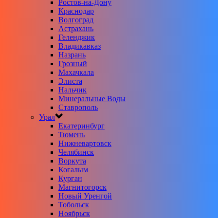
Ростов-на-Дону
Краснодар
Волгоград
Астрахань
Геленджик
Владикавказ
Назрань
Грозный
Махачкала
Элиста
Нальчик
Минеральные Воды
Ставрополь
Урал
Екатеринбург
Тюмень
Нижневартовск
Челябинск
Воркута
Когалым
Курган
Магнитогорск
Новый Уренгой
Тобольск
Ноябрьск