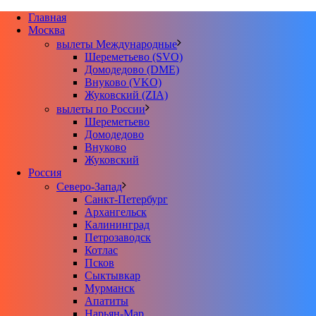
Главная
Москва
вылеты Международные
Шереметьево (SVO)
Домодедово (DME)
Внуково (VKO)
Жуковский (ZIA)
вылеты по России
Шереметьево
Домодедово
Внуково
Жуковский
Россия
Северо-Запад
Санкт-Петербург
Архангельск
Калининград
Петрозаводск
Котлас
Псков
Сыктывкар
Мурманск
Апатиты
Нарьян-Мар