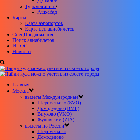
Душанбе
Туркменистан
Ашхабад
Карты
Карта аэропортов
Карта цен авиабилетов
CпецПредложения
Поиск авиабилетов
ИНФО
Новости
Главная
Москва
вылеты Международные
Шереметьево (SVO)
Домодедово (DME)
Внуково (VKO)
Жуковский (ZIA)
вылеты по России
Шереметьево
Домодедово