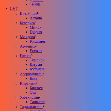
Тында
СНГ
Казахстан
Астана
Беларусь
Минск
Гродно
Молдова
Кишинёв
Армения
Ереван
Грузия
Тбилиси
Батуми
Кутаиси
Азербайджан
Баку
Киргизия
Бишкек
Ош
Узбекистан
Ташкент
Таджикистан