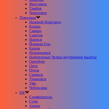
Ярославль
Тамбов
Череповец
Поволжье
Нижний Новгород
Казань
Самара
Саратов
Ижевск
Йошкар-Ола
Киров
Нижнекамск
Набережные Челны внутренние вылеты
Оренбург
Орск
Пенза
Саранск
Ульяновск
Уфа
Чебоксары
Юг
Симферополь
Сочи
Анапа