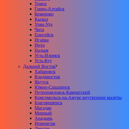
Томск
Горно-Алтайск
Кемерово
Кызыл
Улан-Удэ
Чита
Енисейск
Игарка
Инта
Надым
Усть-Илимск
Усть-Кут
Дальний Восток
Хабаровск
Владивосток
Якутск
Южно-Сахалинск
Петропавловск-Камчатский
Комсомольск-на-Амуре внутренние вылеты
Благовещенск
Магадан
Мирный
Анадырь
Нерюнгри
Диксон