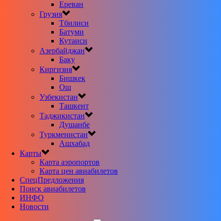
Ереван
Грузия
Тбилиси
Батуми
Кутаиси
Азербайджан
Баку
Киргизия
Бишкек
Ош
Узбекистан
Ташкент
Таджикистан
Душанбе
Туркменистан
Ашхабад
Карты
Карта аэропортов
Карта цен авиабилетов
CпецПредложения
Поиск авиабилетов
ИНФО
Новости