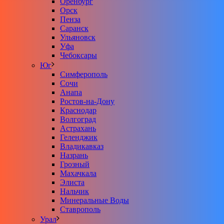
Оренбург
Орск
Пенза
Саранск
Ульяновск
Уфа
Чебоксары
Юг
Симферополь
Сочи
Анапа
Ростов-на-Дону
Краснодар
Волгоград
Астрахань
Геленджик
Владикавказ
Назрань
Грозный
Махачкала
Элиста
Нальчик
Минеральные Воды
Ставрополь
Урал