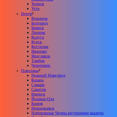
Усинск
Ухта
Центр
Воронеж
Белгород
Брянск
Липецк
Калуга
Курск
Кострома
Иваново
Ярославль
Тамбов
Череповец
Поволжье
Нижний Новгород
Казань
Самара
Саратов
Ижевск
Йошкар-Ола
Киров
Нижнекамск
Набережные Челны внутренние вылеты