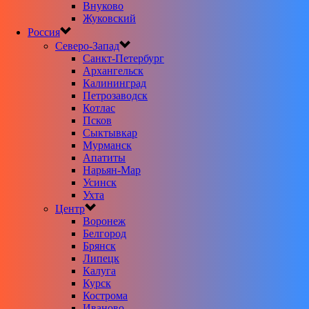
Внуково
Жуковский
Россия
Северо-Запад
Санкт-Петербург
Архангельск
Калининград
Петрозаводск
Котлас
Псков
Сыктывкар
Мурманск
Апатиты
Нарьян-Мар
Усинск
Ухта
Центр
Воронеж
Белгород
Брянск
Липецк
Калуга
Курск
Кострома
Иваново