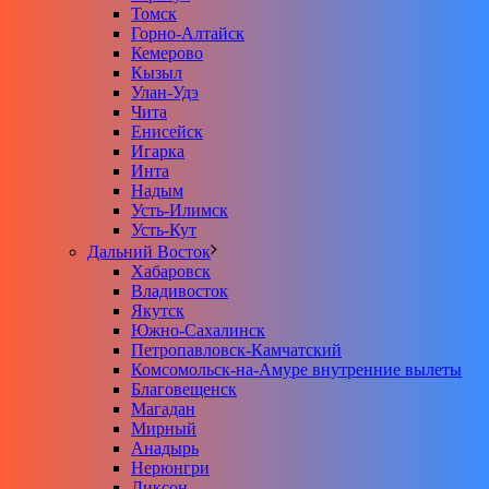
Томск
Горно-Алтайск
Кемерово
Кызыл
Улан-Удэ
Чита
Енисейск
Игарка
Инта
Надым
Усть-Илимск
Усть-Кут
Дальний Восток
Хабаровск
Владивосток
Якутск
Южно-Сахалинск
Петропавловск-Камчатский
Комсомольск-на-Амуре внутренние вылеты
Благовещенск
Магадан
Мирный
Анадырь
Нерюнгри
Диксон