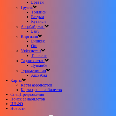
Ереван
Грузия
Тбилиси
Батуми
Кутаиси
Азербайджан
Баку
Киргизия
Бишкек
Ош
Узбекистан
Ташкент
Таджикистан
Душанбе
Туркменистан
Ашхабад
Карты
Карта аэропортов
Карта цен авиабилетов
CпецПредложения
Поиск авиабилетов
ИНФО
Новости