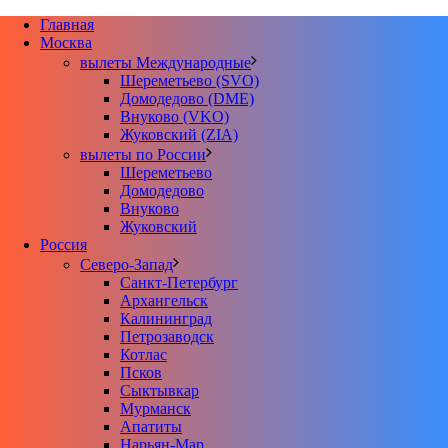
Главная
Москва
вылеты Международные
Шереметьево (SVO)
Домодедово (DME)
Внуково (VKO)
Жуковский (ZIA)
вылеты по России
Шереметьево
Домодедово
Внуково
Жуковский
Россия
Северо-Запад
Санкт-Петербург
Архангельск
Калининград
Петрозаводск
Котлас
Псков
Сыктывкар
Мурманск
Апатиты
Нарьян-Мар