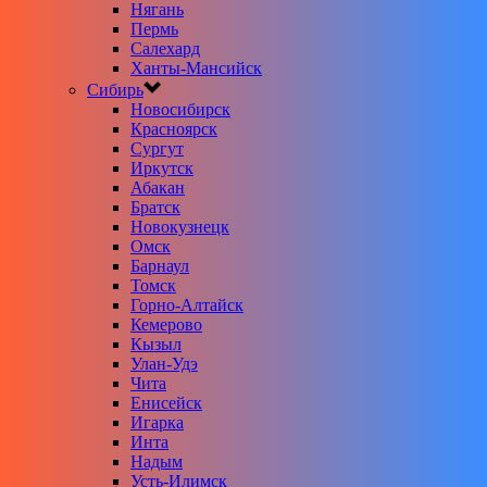
Нягань
Пермь
Салехард
Ханты-Мансийск
Сибирь
Новосибирск
Красноярск
Сургут
Иркутск
Абакан
Братск
Новокузнецк
Омск
Барнаул
Томск
Горно-Алтайск
Кемерово
Кызыл
Улан-Удэ
Чита
Енисейск
Игарка
Инта
Надым
Усть-Илимск