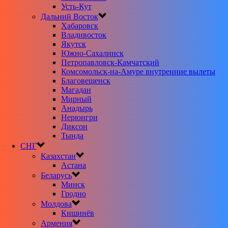
Усть-Кут
Дальний Восток
Хабаровск
Владивосток
Якутск
Южно-Сахалинск
Петропавловск-Камчатский
Комсомольск-на-Амуре внутренние вылеты
Благовещенск
Магадан
Мирный
Анадырь
Нерюнгри
Диксон
Тында
СНГ
Казахстан
Астана
Беларусь
Минск
Гродно
Молдова
Кишинёв
Армения