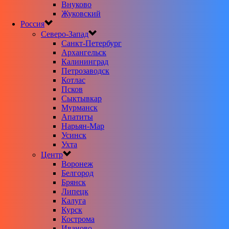
Внуково
Жуковский
Россия
Северо-Запад
Санкт-Петербург
Архангельск
Калининград
Петрозаводск
Котлас
Псков
Сыктывкар
Мурманск
Апатиты
Нарьян-Мар
Усинск
Ухта
Центр
Воронеж
Белгород
Брянск
Липецк
Калуга
Курск
Кострома
Иваново