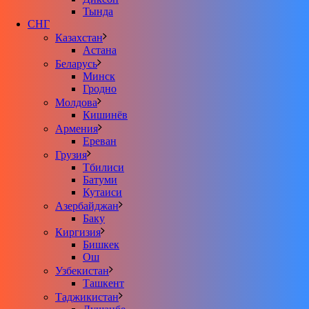
Тында
СНГ
Казахстан
Астана
Беларусь
Минск
Гродно
Молдова
Кишинёв
Армения
Ереван
Грузия
Тбилиси
Батуми
Кутаиси
Азербайджан
Баку
Киргизия
Бишкек
Ош
Узбекистан
Ташкент
Таджикистан