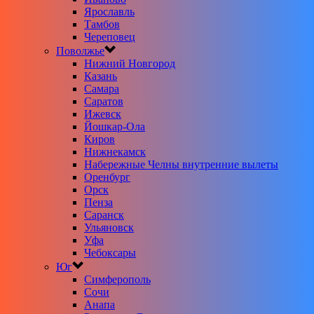
Ярославль
Тамбов
Череповец
Поволжье
Нижний Новгород
Казань
Самара
Саратов
Ижевск
Йошкар-Ола
Киров
Нижнекамск
Набережные Челны внутренние вылеты
Оренбург
Орск
Пенза
Саранск
Ульяновск
Уфа
Чебоксары
Юг
Симферополь
Сочи
Анапа