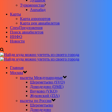
Душанбе
Туркменистан
Ашхабад
Карты
Карта аэропортов
Карта цен авиабилетов
CпецПредложения
Поиск авиабилетов
ИНФО
Новости
Главная
Москва
вылеты Международные
Шереметьево (SVO)
Домодедово (DME)
Внуково (VKO)
Жуковский (ZIA)
вылеты по России
Шереметьево
Домодедово