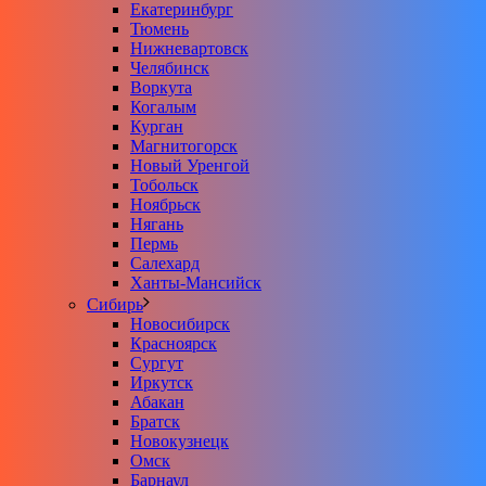
Екатеринбург
Тюмень
Нижневартовск
Челябинск
Воркута
Когалым
Курган
Магнитогорск
Новый Уренгой
Тобольск
Ноябрьск
Нягань
Пермь
Салехард
Ханты-Мансийск
Сибирь
Новосибирск
Красноярск
Сургут
Иркутск
Абакан
Братск
Новокузнецк
Омск
Барнаул