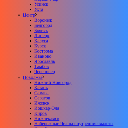
Усинск
Ухта
Центр
Воронеж
Белгород
Брянск
Липецк
Калуга
Курск
Кострома
Иваново
Ярославль
Тамбов
Череповец
Поволжье
Нижний Новгород
Казань
Самара
Саратов
Ижевск
Йошкар-Ола
Киров
Нижнекамск
Набережные Челны внутренние вылеты