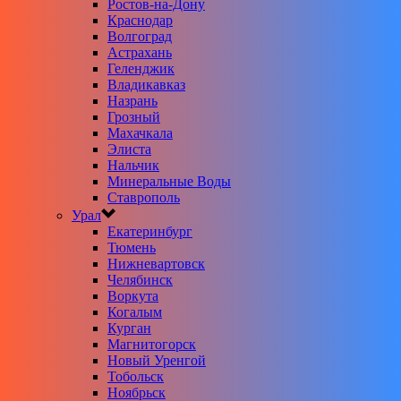
Ростов-на-Дону
Краснодар
Волгоград
Астрахань
Геленджик
Владикавказ
Назрань
Грозный
Махачкала
Элиста
Нальчик
Минеральные Воды
Ставрополь
Урал
Екатеринбург
Тюмень
Нижневартовск
Челябинск
Воркута
Когалым
Курган
Магнитогорск
Новый Уренгой
Тобольск
Ноябрьск