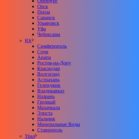
Оренбург
Орск
Пенза
Саранск
Ульяновск
Уфа
Чебоксары
Юг
Симферополь
Сочи
Анапа
Ростов-на-Дону
Краснодар
Волгоград
Астрахань
Геленджик
Владикавказ
Назрань
Грозный
Махачкала
Элиста
Нальчик
Минеральные Воды
Ставрополь
Урал