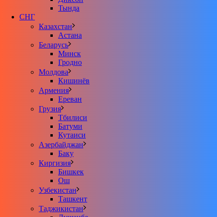
Тында
СНГ
Казахстан
Астана
Беларусь
Минск
Гродно
Молдова
Кишинёв
Армения
Ереван
Грузия
Тбилиси
Батуми
Кутаиси
Азербайджан
Баку
Киргизия
Бишкек
Ош
Узбекистан
Ташкент
Таджикистан