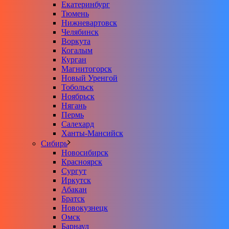
Екатеринбург
Тюмень
Нижневартовск
Челябинск
Воркута
Когалым
Курган
Магнитогорск
Новый Уренгой
Тобольск
Ноябрьск
Нягань
Пермь
Салехард
Ханты-Мансийск
Сибирь
Новосибирск
Красноярск
Сургут
Иркутск
Абакан
Братск
Новокузнецк
Омск
Барнаул