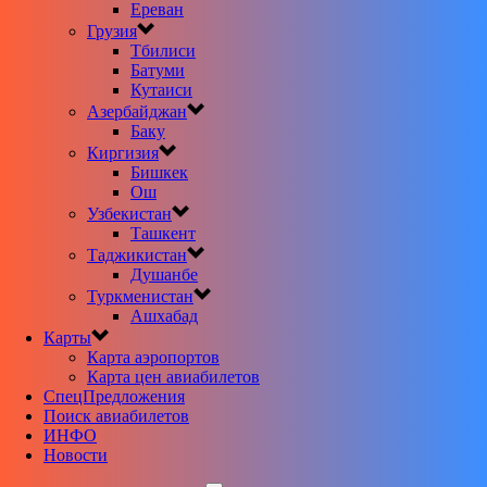
Ереван
Грузия
Тбилиси
Батуми
Кутаиси
Азербайджан
Баку
Киргизия
Бишкек
Ош
Узбекистан
Ташкент
Таджикистан
Душанбе
Туркменистан
Ашхабад
Карты
Карта аэропортов
Карта цен авиабилетов
CпецПредложения
Поиск авиабилетов
ИНФО
Новости