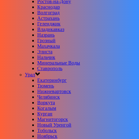
Ростов-на-Дону
Краснодар
Волгоград
Астрахань
Геленджик
Владикавказ
Назрань
Грозный
Махачкала
Элиста
Нальчик
Минеральные Воды
Ставрополь
Урал
Екатеринбург
Тюмень
Нижневартовск
Челябинск
Воркута
Когалым
Курган
Магнитогорск
Новый Уренгой
Тобольск
Ноябрьск