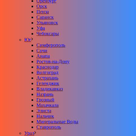
Оренбург
Орск
Пенза
Саранск
Ульяновск
Уфа
Чебоксары
Юг
Симферополь
Сочи
Анапа
Ростов-на-Дону
Краснодар
Волгоград
Астрахань
Геленджик
Владикавказ
Назрань
Грозный
Махачкала
Элиста
Нальчик
Минеральные Воды
Ставрополь
Урал