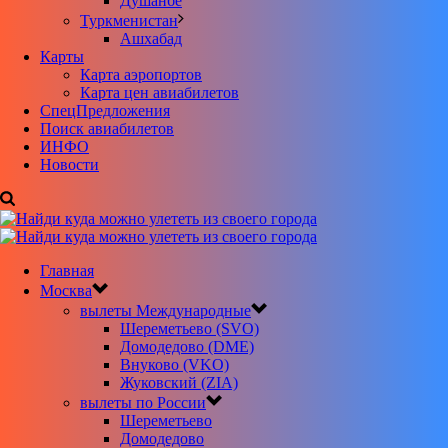
Душанбе
Туркменистан
Ашхабад
Карты
Карта аэропортов
Карта цен авиабилетов
CпецПредложения
Поиск авиабилетов
ИНФО
Новости
Главная
Москва
вылеты Международные
Шереметьево (SVO)
Домодедово (DME)
Внуково (VKO)
Жуковский (ZIA)
вылеты по России
Шереметьево
Домодедово