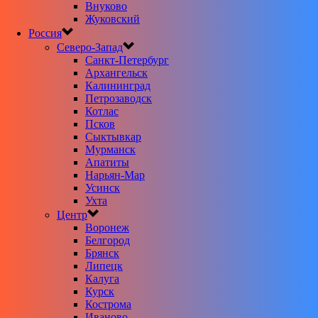
Внуково
Жуковский
Россия
Северо-Запад
Санкт-Петербург
Архангельск
Калининград
Петрозаводск
Котлас
Псков
Сыктывкар
Мурманск
Апатиты
Нарьян-Мар
Усинск
Ухта
Центр
Воронеж
Белгород
Брянск
Липецк
Калуга
Курск
Кострома
Иваново