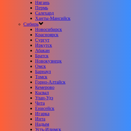
Нягань
Пермь
Салехард
Ханты-Мансийск
Сибирь
Новосибирск
Красноярск
Сургут
Иркутск
Абакан
Братск
Новокузнецк
Омск
Барнаул
Томск
Горно-Алтайск
Кемерово
Кызыл
Улан-Удэ
Чита
Енисейск
Игарка
Инта
Надым
Усть-Илимск