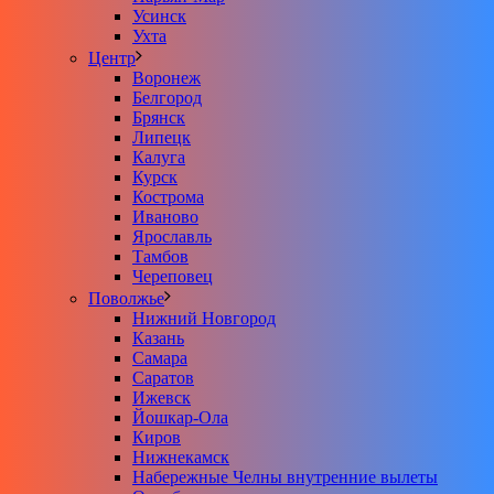
Усинск
Ухта
Центр
Воронеж
Белгород
Брянск
Липецк
Калуга
Курск
Кострома
Иваново
Ярославль
Тамбов
Череповец
Поволжье
Нижний Новгород
Казань
Самара
Саратов
Ижевск
Йошкар-Ола
Киров
Нижнекамск
Набережные Челны внутренние вылеты