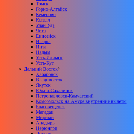
Томск
Горно-Алтайск
Кемерово
Кызыл
Улан-Удэ
Чита
Енисейск
Игарка
Инта
Надым
Усть-Илимск
Усть-Кут
Дальний Восток
Хабаровск
Владивосток
Якутск
Южно-Сахалинск
Петропавловск-Камчатский
Комсомольск-на-Амуре внутренние вылеты
Благовещенск
Магадан
Мирный
Анадырь
Нерюнгри
Диксон