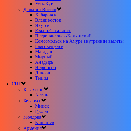
Усть-Кут
Дальний Восток
Хабаровск
Владивосток
Якутск
Южно-Сахалинск
Петропавловск-Камчатский
Комсомольск-на-Амуре внутренние вылеты
Благовещенск
Магадан
Мирный
Анадырь
Нерюнгри
Диксон
Тында
СНГ
Казахстан
Астана
Беларусь
Минск
Гродно
Молдова
Кишинёв
Армения