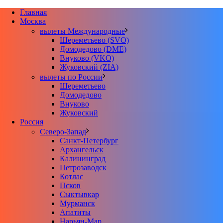
Главная
Москва
вылеты Международные
Шереметьево (SVO)
Домодедово (DME)
Внуково (VKO)
Жуковский (ZIA)
вылеты по России
Шереметьево
Домодедово
Внуково
Жуковский
Россия
Северо-Запад
Санкт-Петербург
Архангельск
Калининград
Петрозаводск
Котлас
Псков
Сыктывкар
Мурманск
Апатиты
Нарьян-Мар