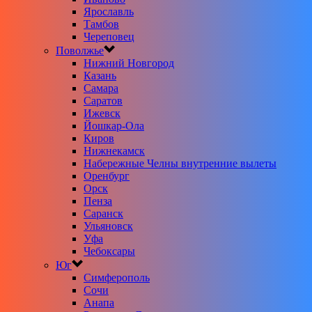
Ярославль
Тамбов
Череповец
Поволжье
Нижний Новгород
Казань
Самара
Саратов
Ижевск
Йошкар-Ола
Киров
Нижнекамск
Набережные Челны внутренние вылеты
Оренбург
Орск
Пенза
Саранск
Ульяновск
Уфа
Чебоксары
Юг
Симферополь
Сочи
Анапа