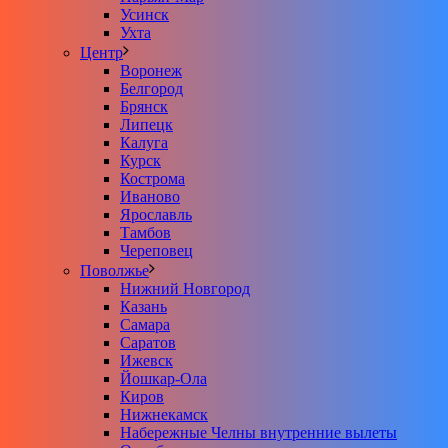
Усинск
Ухта
Центр
Воронеж
Белгород
Брянск
Липецк
Калуга
Курск
Кострома
Иваново
Ярославль
Тамбов
Череповец
Поволжье
Нижний Новгород
Казань
Самара
Саратов
Ижевск
Йошкар-Ола
Киров
Нижнекамск
Набережные Челны внутренние вылеты