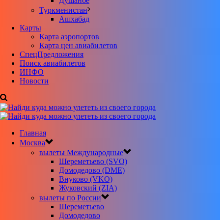
Душанбе
Туркменистан
Ашхабад
Карты
Карта аэропортов
Карта цен авиабилетов
CпецПредложения
Поиск авиабилетов
ИНФО
Новости
Главная
Москва
вылеты Международные
Шереметьево (SVO)
Домодедово (DME)
Внуково (VKO)
Жуковский (ZIA)
вылеты по России
Шереметьево
Домодедово