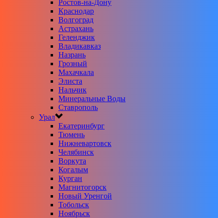
Ростов-на-Дону
Краснодар
Волгоград
Астрахань
Геленджик
Владикавказ
Назрань
Грозный
Махачкала
Элиста
Нальчик
Минеральные Воды
Ставрополь
Урал
Екатеринбург
Тюмень
Нижневартовск
Челябинск
Воркута
Когалым
Курган
Магнитогорск
Новый Уренгой
Тобольск
Ноябрьск