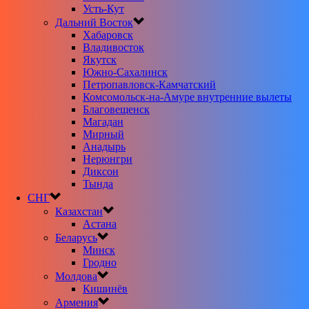
Усть-Кут
Дальний Восток
Хабаровск
Владивосток
Якутск
Южно-Сахалинск
Петропавловск-Камчатский
Комсомольск-на-Амуре внутренние вылеты
Благовещенск
Магадан
Мирный
Анадырь
Нерюнгри
Диксон
Тында
СНГ
Казахстан
Астана
Беларусь
Минск
Гродно
Молдова
Кишинёв
Армения