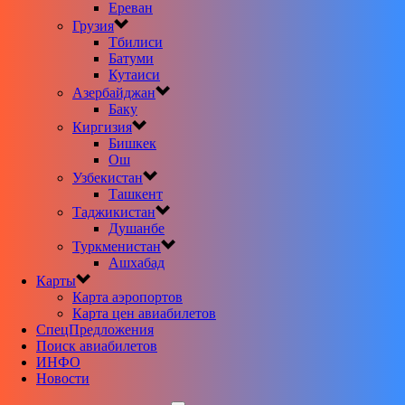
Ереван
Грузия
Тбилиси
Батуми
Кутаиси
Азербайджан
Баку
Киргизия
Бишкек
Ош
Узбекистан
Ташкент
Таджикистан
Душанбе
Туркменистан
Ашхабад
Карты
Карта аэропортов
Карта цен авиабилетов
CпецПредложения
Поиск авиабилетов
ИНФО
Новости