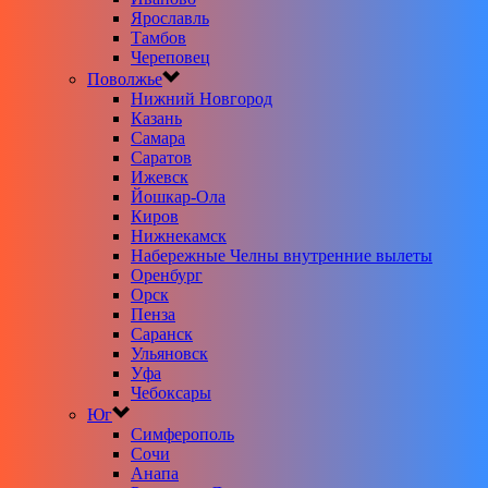
Ярославль
Тамбов
Череповец
Поволжье
Нижний Новгород
Казань
Самара
Саратов
Ижевск
Йошкар-Ола
Киров
Нижнекамск
Набережные Челны внутренние вылеты
Оренбург
Орск
Пенза
Саранск
Ульяновск
Уфа
Чебоксары
Юг
Симферополь
Сочи
Анапа