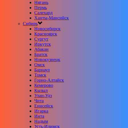
Нягань
Пермь
Салехард
Ханты-Мансийск
Сибирь
Новосибирск
Красноярск
Сургут
Иркутск
Абакан
Братск
Новокузнецк
Омск
Барнаул
Томск
Горно-Алтайск
Кемерово
Кызыл
Улан-Удэ
Чита
Енисейск
Игарка
Инта
Надым
Усть-Илимск