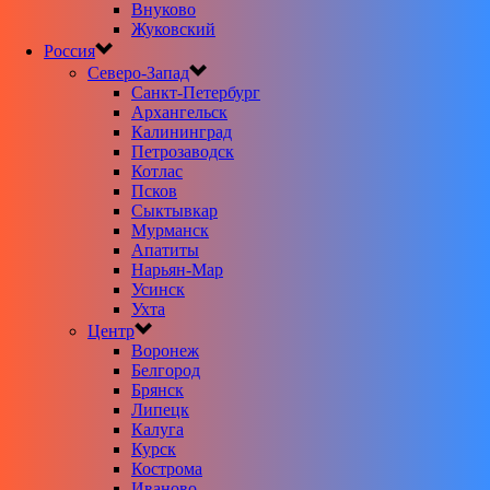
Внуково
Жуковский
Россия
Северо-Запад
Санкт-Петербург
Архангельск
Калининград
Петрозаводск
Котлас
Псков
Сыктывкар
Мурманск
Апатиты
Нарьян-Мар
Усинск
Ухта
Центр
Воронеж
Белгород
Брянск
Липецк
Калуга
Курск
Кострома
Иваново