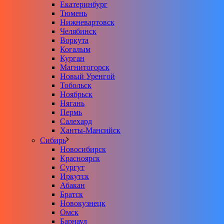
Екатеринбург
Тюмень
Нижневартовск
Челябинск
Воркута
Когалым
Курган
Магнитогорск
Новый Уренгой
Тобольск
Ноябрьск
Нягань
Пермь
Салехард
Ханты-Мансийск
Сибирь
Новосибирск
Красноярск
Сургут
Иркутск
Абакан
Братск
Новокузнецк
Омск
Барнаул