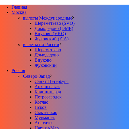
Главная
Москва
вылеты Международные
Шереметьево (SVO)
Домодедово (DME)
Внуково (VKO)
Жуковский (ZIA)
вылеты по России
Шереметьево
Домодедово
Внуково
Жуковский
Россия
Северо-Запад
Санкт-Петербург
Архангельск
Калининград
Петрозаводск
Котлас
Псков
Сыктывкар
Мурманск
Апатиты
Нарьян-Мар