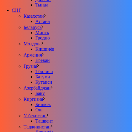
Тында
СНГ
Казахстан
Астана
Беларусь
Минск
Гродно
Молдова
Кишинёв
Армения
Ереван
Грузия
Тбилиси
Батуми
Кутаиси
Азербайджан
Баку
Киргизия
Бишкек
Ош
Узбекистан
Ташкент
Таджикистан