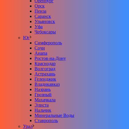
Оренбург
Орск
Пенза
Саранск
Ульяновск
Уфа
Чебоксары
Юг
Симферополь
Сочи
Анапа
Ростов-на-Дону
Краснодар
Волгоград
Астрахань
Геленджик
Владикавказ
Назрань
Грозный
Махачкала
Элиста
Нальчик
Минеральные Воды
Ставрополь
Урал