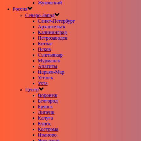
Жуковский
Россия
Северо-Запад
Санкт-Петербург
Архангельск
Калининград
Петрозаводск
Котлас
Псков
Сыктывкар
Мурманск
Апатиты
Нарьян-Мар
Усинск
Ухта
Центр
Воронеж
Белгород
Брянск
Липецк
Калуга
Курск
Кострома
Иваново
Ярославль