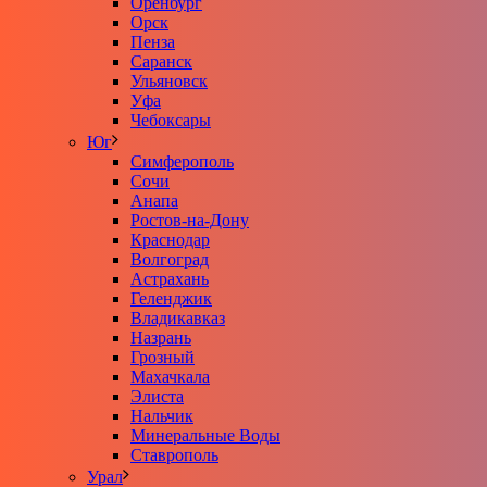
Оренбург
Орск
Пенза
Саранск
Ульяновск
Уфа
Чебоксары
Юг
Симферополь
Сочи
Анапа
Ростов-на-Дону
Краснодар
Волгоград
Астрахань
Геленджик
Владикавказ
Назрань
Грозный
Махачкала
Элиста
Нальчик
Минеральные Воды
Ставрополь
Урал