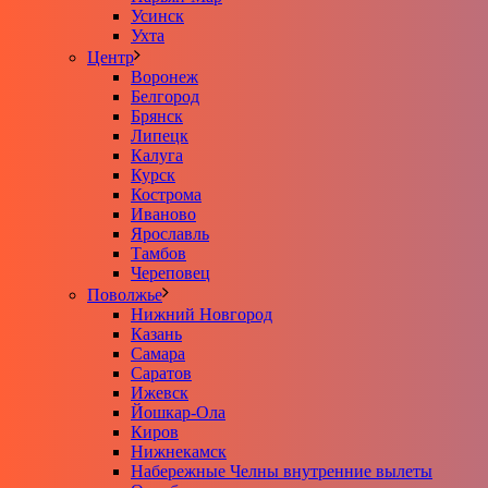
Усинск
Ухта
Центр
Воронеж
Белгород
Брянск
Липецк
Калуга
Курск
Кострома
Иваново
Ярославль
Тамбов
Череповец
Поволжье
Нижний Новгород
Казань
Самара
Саратов
Ижевск
Йошкар-Ола
Киров
Нижнекамск
Набережные Челны внутренние вылеты