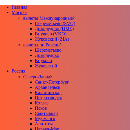
Главная
Москва
вылеты Международные
Шереметьево (SVO)
Домодедово (DME)
Внуково (VKO)
Жуковский (ZIA)
вылеты по России
Шереметьево
Домодедово
Внуково
Жуковский
Россия
Северо-Запад
Санкт-Петербург
Архангельск
Калининград
Петрозаводск
Котлас
Псков
Сыктывкар
Мурманск
Апатиты
Нарьян-Мар