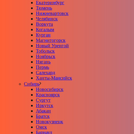
Екатеринбург
Тюмень
Нижневартовск
Челябинск
Воркута
Когалым
Курган
Магнитогорск
Новый Уренгой
Тобольск
Ноябрьск
Нягань
Пермь
Салехард
Ханты-Мансийск
Сибирь
Новосибирск
Красноярск
Сургут
Иркутск
Абакан
Братск
Новокузнецк
Омск
Барнаул