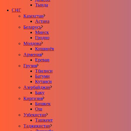
Тында
СНГ
Казахстан
Астана
Беларусь
Минск
Гродно
Молдова
Кишинёв
Армения
Ереван
Грузия
Тбилиси
Батуми
Кутаиси
Азербайджан
Баку
Киргизия
Бишкек
Ош
Узбекистан
Ташкент
Таджикистан