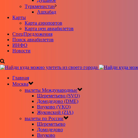
Душанбе
Туркменистан
Ашхабад
Карты
Карта аэропортов
Карта цен авиабилетов
CпецПредложения
Поиск авиабилетов
ИНФО
Новости
Главная
Москва
вылеты Международные
Шереметьево (SVO)
Домодедово (DME)
Внуково (VKO)
Жуковский (ZIA)
вылеты по России
Шереметьево
Домодедово
Внуково