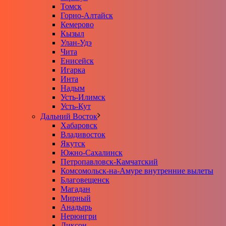
Томск
Горно-Алтайск
Кемерово
Кызыл
Улан-Удэ
Чита
Енисейск
Игарка
Инта
Надым
Усть-Илимск
Усть-Кут
Дальний Восток
Хабаровск
Владивосток
Якутск
Южно-Сахалинск
Петропавловск-Камчатский
Комсомольск-на-Амуре внутренние вылеты
Благовещенск
Магадан
Мирный
Анадырь
Нерюнгри
Диксон