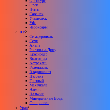
Оренбург
Орск
Пенза
Саранск
Ульяновск
Уфа
Чебоксары
Юг
Симферополь
Сочи
Анапа
Ростов-на-Дону
Краснодар
Волгоград
Астрахань
Геленджик
Владикавказ
Назрань
Грозный
Махачкала
Элиста
Нальчик
Минеральные Воды
Ставрополь
Урал