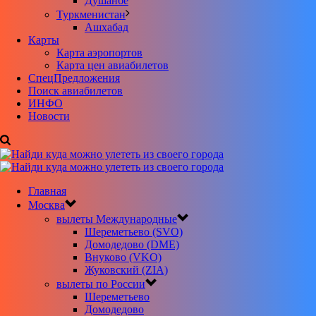
Душанбе
Туркменистан
Ашхабад
Карты
Карта аэропортов
Карта цен авиабилетов
CпецПредложения
Поиск авиабилетов
ИНФО
Новости
Главная
Москва
вылеты Международные
Шереметьево (SVO)
Домодедово (DME)
Внуково (VKO)
Жуковский (ZIA)
вылеты по России
Шереметьево
Домодедово