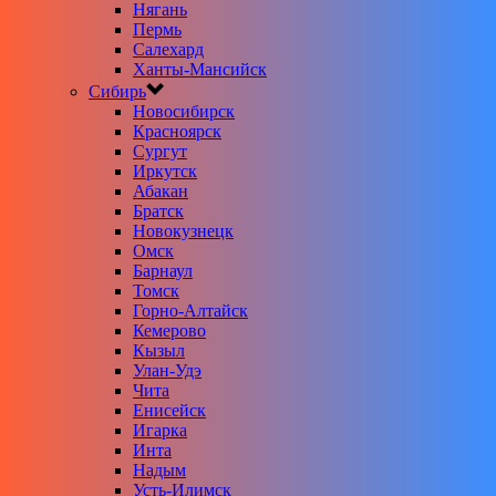
Нягань
Пермь
Салехард
Ханты-Мансийск
Сибирь
Новосибирск
Красноярск
Сургут
Иркутск
Абакан
Братск
Новокузнецк
Омск
Барнаул
Томск
Горно-Алтайск
Кемерово
Кызыл
Улан-Удэ
Чита
Енисейск
Игарка
Инта
Надым
Усть-Илимск