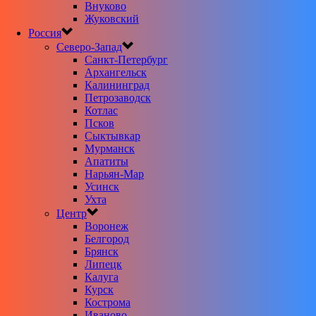
Внуково
Жуковский
Россия
Северо-Запад
Санкт-Петербург
Архангельск
Калининград
Петрозаводск
Котлас
Псков
Сыктывкар
Мурманск
Апатиты
Нарьян-Мар
Усинск
Ухта
Центр
Воронеж
Белгород
Брянск
Липецк
Калуга
Курск
Кострома
Иваново