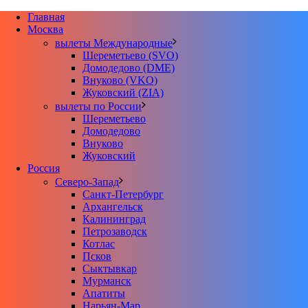
Главная
Москва
вылеты Международные
Шереметьево (SVO)
Домодедово (DME)
Внуково (VKO)
Жуковский (ZIA)
вылеты по России
Шереметьево
Домодедово
Внуково
Жуковский
Россия
Северо-Запад
Санкт-Петербург
Архангельск
Калининград
Петрозаводск
Котлас
Псков
Сыктывкар
Мурманск
Апатиты
Нарьян-Мар