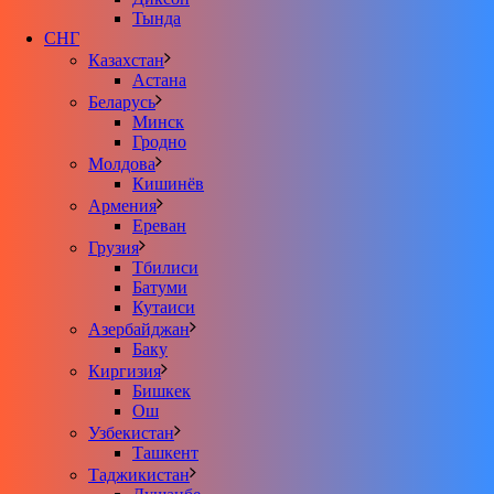
Тында
СНГ
Казахстан
Астана
Беларусь
Минск
Гродно
Молдова
Кишинёв
Армения
Ереван
Грузия
Тбилиси
Батуми
Кутаиси
Азербайджан
Баку
Киргизия
Бишкек
Ош
Узбекистан
Ташкент
Таджикистан