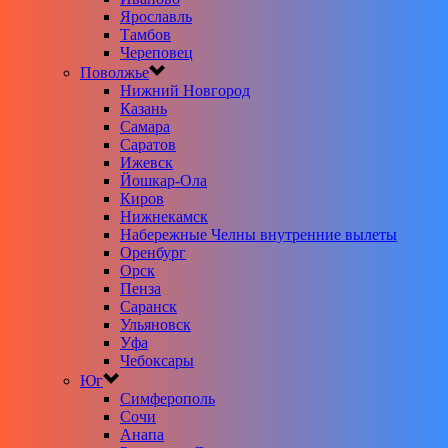
Ярославль
Тамбов
Череповец
Поволжье
Нижний Новгород
Казань
Самара
Саратов
Ижевск
Йошкар-Ола
Киров
Нижнекамск
Набережные Челны внутренние вылеты
Оренбург
Орск
Пенза
Саранск
Ульяновск
Уфа
Чебоксары
Юг
Симферополь
Сочи
Анапа