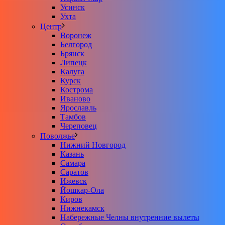
Усинск
Ухта
Центр
Воронеж
Белгород
Брянск
Липецк
Калуга
Курск
Кострома
Иваново
Ярославль
Тамбов
Череповец
Поволжье
Нижний Новгород
Казань
Самара
Саратов
Ижевск
Йошкар-Ола
Киров
Нижнекамск
Набережные Челны внутренние вылеты