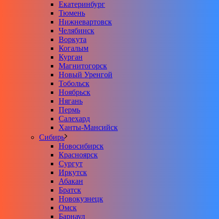
Екатеринбург
Тюмень
Нижневартовск
Челябинск
Воркута
Когалым
Курган
Магнитогорск
Новый Уренгой
Тобольск
Ноябрьск
Нягань
Пермь
Салехард
Ханты-Мансийск
Сибирь
Новосибирск
Красноярск
Сургут
Иркутск
Абакан
Братск
Новокузнецк
Омск
Барнаул