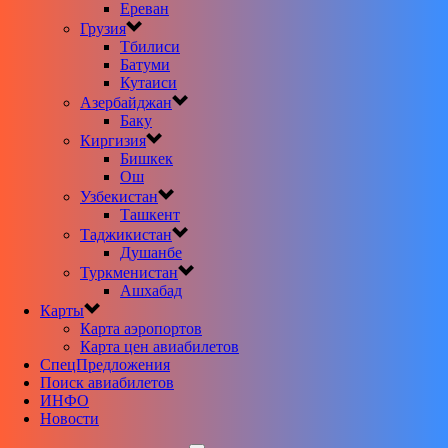
Ереван
Грузия
Тбилиси
Батуми
Кутаиси
Азербайджан
Баку
Киргизия
Бишкек
Ош
Узбекистан
Ташкент
Таджикистан
Душанбе
Туркменистан
Ашхабад
Карты
Карта аэропортов
Карта цен авиабилетов
CпецПредложения
Поиск авиабилетов
ИНФО
Новости