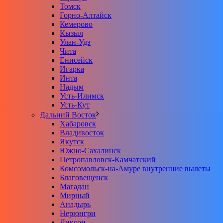
Томск
Горно-Алтайск
Кемерово
Кызыл
Улан-Удэ
Чита
Енисейск
Игарка
Инта
Надым
Усть-Илимск
Усть-Кут
Дальний Восток
Хабаровск
Владивосток
Якутск
Южно-Сахалинск
Петропавловск-Камчатский
Комсомольск-на-Амуре внутренние вылеты
Благовещенск
Магадан
Мирный
Анадырь
Нерюнгри
Диксон