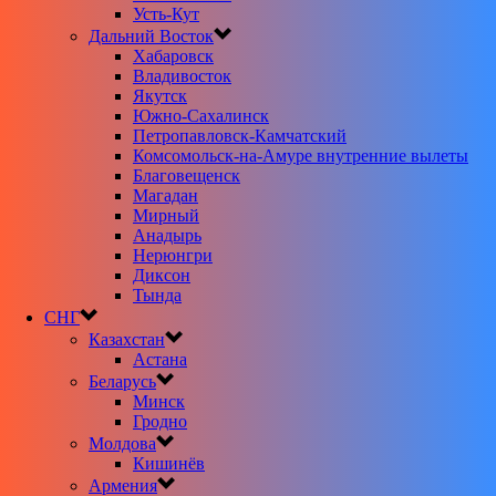
Усть-Кут
Дальний Восток
Хабаровск
Владивосток
Якутск
Южно-Сахалинск
Петропавловск-Камчатский
Комсомольск-на-Амуре внутренние вылеты
Благовещенск
Магадан
Мирный
Анадырь
Нерюнгри
Диксон
Тында
СНГ
Казахстан
Астана
Беларусь
Минск
Гродно
Молдова
Кишинёв
Армения