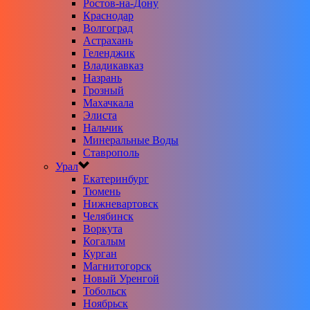
Ростов-на-Дону
Краснодар
Волгоград
Астрахань
Геленджик
Владикавказ
Назрань
Грозный
Махачкала
Элиста
Нальчик
Минеральные Воды
Ставрополь
Урал
Екатеринбург
Тюмень
Нижневартовск
Челябинск
Воркута
Когалым
Курган
Магнитогорск
Новый Уренгой
Тобольск
Ноябрьск