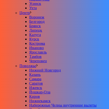
Усинск
Ухта
Центр
Воронеж
Белгород
Брянск
Липецк
Калуга
Курск
Кострома
Иваново
Ярославль
Тамбов
Череповец
Поволжье
Нижний Новгород
Казань
Самара
Саратов
Ижевск
Йошкар-Ола
Киров
Нижнекамск
Набережные Челны внутренние вылеты