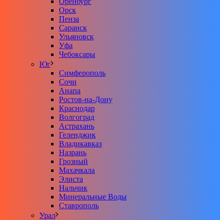
Оренбург
Орск
Пенза
Саранск
Ульяновск
Уфа
Чебоксары
Юг
Симферополь
Сочи
Анапа
Ростов-на-Дону
Краснодар
Волгоград
Астрахань
Геленджик
Владикавказ
Назрань
Грозный
Махачкала
Элиста
Нальчик
Минеральные Воды
Ставрополь
Урал