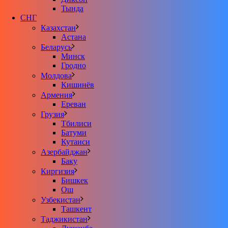
Тында
СНГ
Казахстан
Астана
Беларусь
Минск
Гродно
Молдова
Кишинёв
Армения
Ереван
Грузия
Тбилиси
Батуми
Кутаиси
Азербайджан
Баку
Киргизия
Бишкек
Ош
Узбекистан
Ташкент
Таджикистан