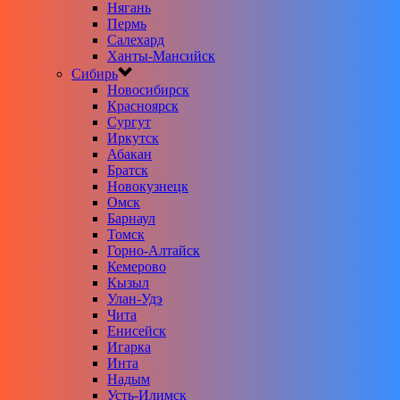
Нягань
Пермь
Салехард
Ханты-Мансийск
Сибирь
Новосибирск
Красноярск
Сургут
Иркутск
Абакан
Братск
Новокузнецк
Омск
Барнаул
Томск
Горно-Алтайск
Кемерово
Кызыл
Улан-Удэ
Чита
Енисейск
Игарка
Инта
Надым
Усть-Илимск