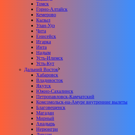
Томск
Горно-Алтайск
Кемерово
Кызыл
Улан-Удэ
Чита
Енисейск
Игарка
Инта
Надым
Усть-Илимск
Усть-Кут
Дальний Восток
Хабаровск
Владивосток
Якутск
Южно-Сахалинск
Петропавловск-Камчатский
Комсомольск-на-Амуре внутренние вылеты
Благовещенск
Магадан
Мирный
Анадырь
Нерюнгри
Диксон