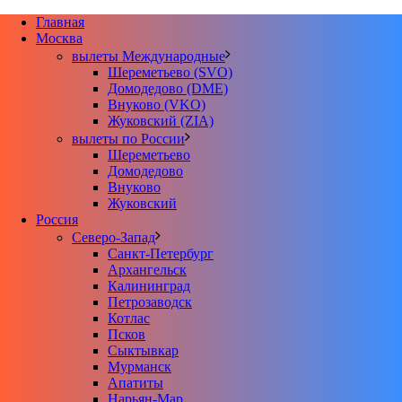
Главная
Москва
вылеты Международные
Шереметьево (SVO)
Домодедово (DME)
Внуково (VKO)
Жуковский (ZIA)
вылеты по России
Шереметьево
Домодедово
Внуково
Жуковский
Россия
Северо-Запад
Санкт-Петербург
Архангельск
Калининград
Петрозаводск
Котлас
Псков
Сыктывкар
Мурманск
Апатиты
Нарьян-Мар