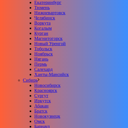
Екатеринбург
Тюмень
Нижневартовск
Челябинск
Воркута
Когалым
Курган
Магнитогорск
Новый Уренгой
Тобольск
Ноябрьск
Нягань
Пермь
Салехард
Ханты-Мансийск
Сибирь
Новосибирск
Красноярск
Сургут
Иркутск
Абакан
Братск
Новокузнецк
Омск
Барнаул