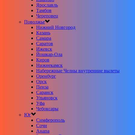
Ярославль
Тамбов
Череповец
Поволжье
Нижний Новгород
Казань
Самара
Саратов
Ижевск
Йошкар-Ола
Киров
Нижнекамск
Набережные Челны внутренние вылеты
Оренбург
Орск
Пенза
Саранск
Ульяновск
Уфа
Чебоксары
Юг
Симферополь
Сочи
Анапа