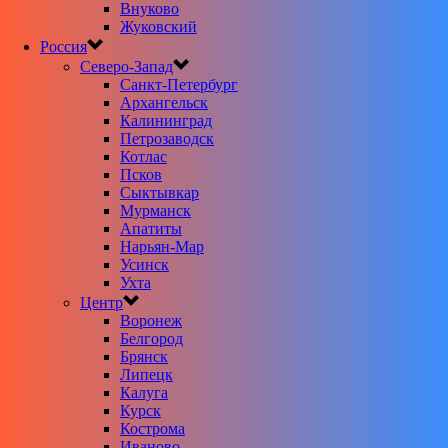
Внуково
Жуковский
Россия
Северо-Запад
Санкт-Петербург
Архангельск
Калининград
Петрозаводск
Котлас
Псков
Сыктывкар
Мурманск
Апатиты
Нарьян-Мар
Усинск
Ухта
Центр
Воронеж
Белгород
Брянск
Липецк
Калуга
Курск
Кострома
Иваново