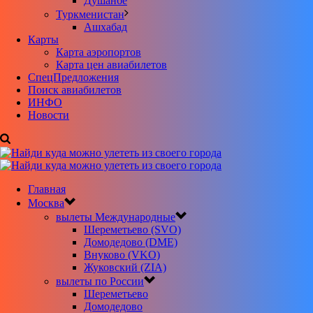
Душанбе
Туркменистан
Ашхабад
Карты
Карта аэропортов
Карта цен авиабилетов
CпецПредложения
Поиск авиабилетов
ИНФО
Новости
Главная
Москва
вылеты Международные
Шереметьево (SVO)
Домодедово (DME)
Внуково (VKO)
Жуковский (ZIA)
вылеты по России
Шереметьево
Домодедово