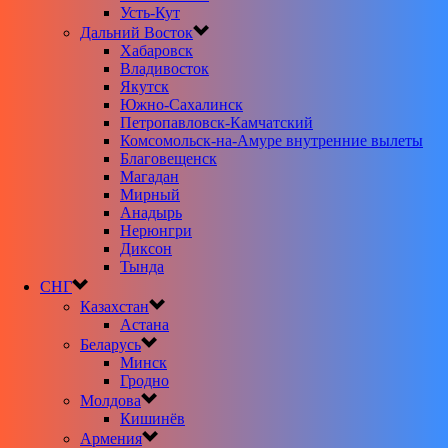
Усть-Кут
Дальний Восток
Хабаровск
Владивосток
Якутск
Южно-Сахалинск
Петропавловск-Камчатский
Комсомольск-на-Амуре внутренние вылеты
Благовещенск
Магадан
Мирный
Анадырь
Нерюнгри
Диксон
Тында
СНГ
Казахстан
Астана
Беларусь
Минск
Гродно
Молдова
Кишинёв
Армения