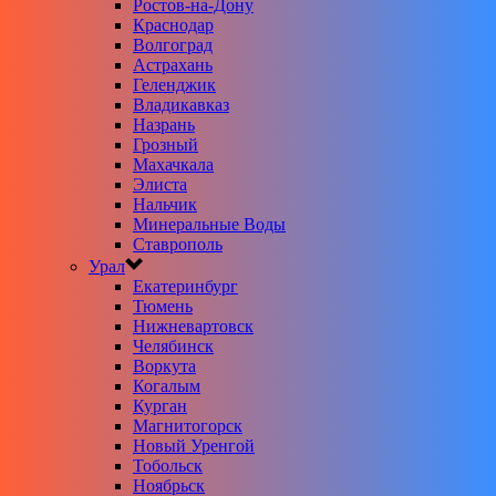
Ростов-на-Дону
Краснодар
Волгоград
Астрахань
Геленджик
Владикавказ
Назрань
Грозный
Махачкала
Элиста
Нальчик
Минеральные Воды
Ставрополь
Урал
Екатеринбург
Тюмень
Нижневартовск
Челябинск
Воркута
Когалым
Курган
Магнитогорск
Новый Уренгой
Тобольск
Ноябрьск