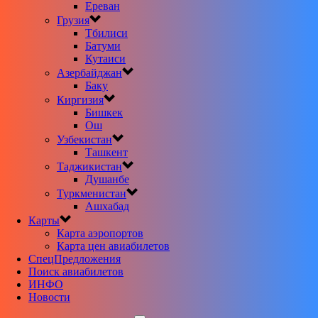
Ереван
Грузия
Тбилиси
Батуми
Кутаиси
Азербайджан
Баку
Киргизия
Бишкек
Ош
Узбекистан
Ташкент
Таджикистан
Душанбе
Туркменистан
Ашхабад
Карты
Карта аэропортов
Карта цен авиабилетов
CпецПредложения
Поиск авиабилетов
ИНФО
Новости