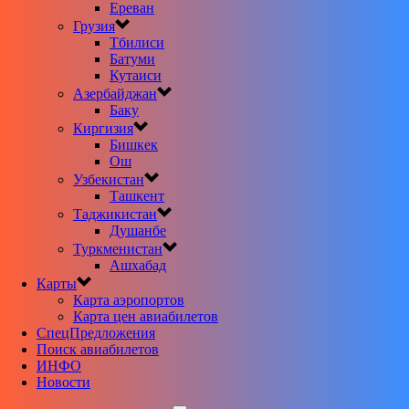
Ереван
Грузия
Тбилиси
Батуми
Кутаиси
Азербайджан
Баку
Киргизия
Бишкек
Ош
Узбекистан
Ташкент
Таджикистан
Душанбе
Туркменистан
Ашхабад
Карты
Карта аэропортов
Карта цен авиабилетов
CпецПредложения
Поиск авиабилетов
ИНФО
Новости