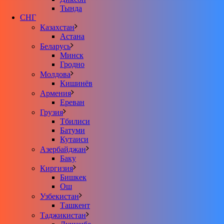
Тында
СНГ
Казахстан
Астана
Беларусь
Минск
Гродно
Молдова
Кишинёв
Армения
Ереван
Грузия
Тбилиси
Батуми
Кутаиси
Азербайджан
Баку
Киргизия
Бишкек
Ош
Узбекистан
Ташкент
Таджикистан