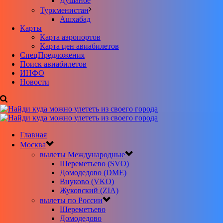
Душанбе
Туркменистан
Ашхабад
Карты
Карта аэропортов
Карта цен авиабилетов
CпецПредложения
Поиск авиабилетов
ИНФО
Новости
Главная
Москва
вылеты Международные
Шереметьево (SVO)
Домодедово (DME)
Внуково (VKO)
Жуковский (ZIA)
вылеты по России
Шереметьево
Домодедово