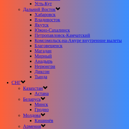
Усть-Кут
Дальний Восток
Хабаровск
Владивосток
Якутск
Южно-Сахалинск
Петропавловск-Камчатский
Комсомольск-на-Амуре внутренние вылеты
Благовещенск
Магадан
Мирный
Анадырь
Нерюнгри
Диксон
Тында
СНГ
Казахстан
Астана
Беларусь
Минск
Гродно
Молдова
Кишинёв
Армения