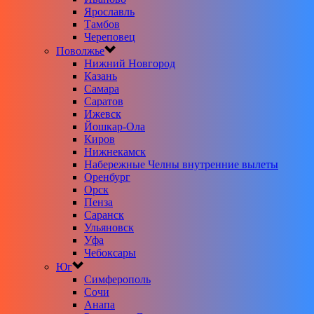
Ярославль
Тамбов
Череповец
Поволжье
Нижний Новгород
Казань
Самара
Саратов
Ижевск
Йошкар-Ола
Киров
Нижнекамск
Набережные Челны внутренние вылеты
Оренбург
Орск
Пенза
Саранск
Ульяновск
Уфа
Чебоксары
Юг
Симферополь
Сочи
Анапа