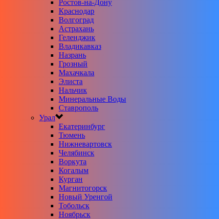
Ростов-на-Дону
Краснодар
Волгоград
Астрахань
Геленджик
Владикавказ
Назрань
Грозный
Махачкала
Элиста
Нальчик
Минеральные Воды
Ставрополь
Урал
Екатеринбург
Тюмень
Нижневартовск
Челябинск
Воркута
Когалым
Курган
Магнитогорск
Новый Уренгой
Тобольск
Ноябрьск