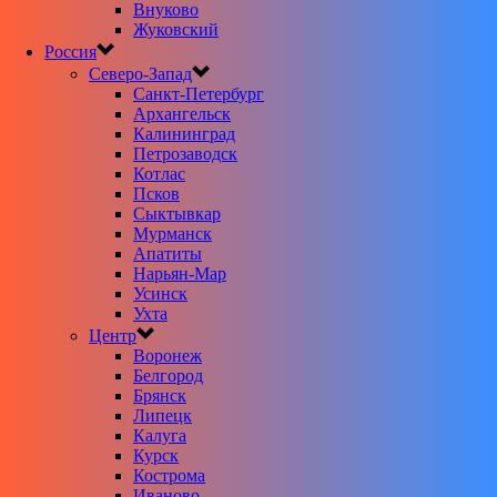
Внуково
Жуковский
Россия
Северо-Запад
Санкт-Петербург
Архангельск
Калининград
Петрозаводск
Котлас
Псков
Сыктывкар
Мурманск
Апатиты
Нарьян-Мар
Усинск
Ухта
Центр
Воронеж
Белгород
Брянск
Липецк
Калуга
Курск
Кострома
Иваново