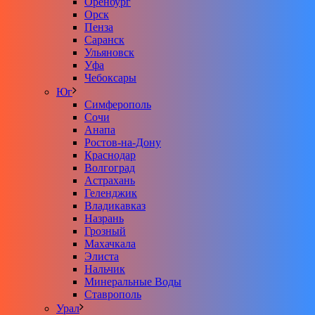
Оренбург
Орск
Пенза
Саранск
Ульяновск
Уфа
Чебоксары
Юг
Симферополь
Сочи
Анапа
Ростов-на-Дону
Краснодар
Волгоград
Астрахань
Геленджик
Владикавказ
Назрань
Грозный
Махачкала
Элиста
Нальчик
Минеральные Воды
Ставрополь
Урал