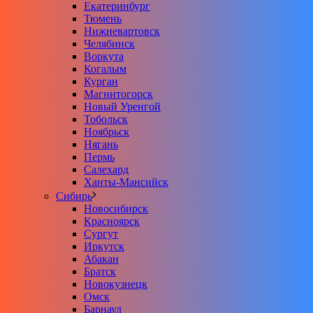
Екатеринбург
Тюмень
Нижневартовск
Челябинск
Воркута
Когалым
Курган
Магнитогорск
Новый Уренгой
Тобольск
Ноябрьск
Нягань
Пермь
Салехард
Ханты-Мансийск
Сибирь
Новосибирск
Красноярск
Сургут
Иркутск
Абакан
Братск
Новокузнецк
Омск
Барнаул