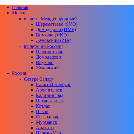
Главная
Москва
вылеты Международные
Шереметьево (SVO)
Домодедово (DME)
Внуково (VKO)
Жуковский (ZIA)
вылеты по России
Шереметьево
Домодедово
Внуково
Жуковский
Россия
Северо-Запад
Санкт-Петербург
Архангельск
Калининград
Петрозаводск
Котлас
Псков
Сыктывкар
Мурманск
Апатиты
Нарьян-Мар