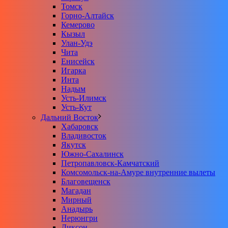
Томск
Горно-Алтайск
Кемерово
Кызыл
Улан-Удэ
Чита
Енисейск
Игарка
Инта
Надым
Усть-Илимск
Усть-Кут
Дальний Восток
Хабаровск
Владивосток
Якутск
Южно-Сахалинск
Петропавловск-Камчатский
Комсомольск-на-Амуре внутренние вылеты
Благовещенск
Магадан
Мирный
Анадырь
Нерюнгри
Диксон