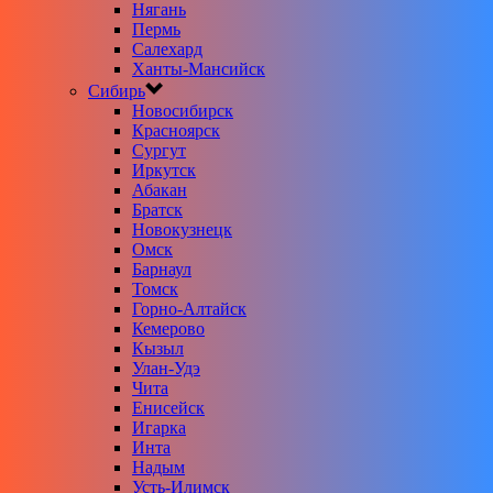
Нягань
Пермь
Салехард
Ханты-Мансийск
Сибирь
Новосибирск
Красноярск
Сургут
Иркутск
Абакан
Братск
Новокузнецк
Омск
Барнаул
Томск
Горно-Алтайск
Кемерово
Кызыл
Улан-Удэ
Чита
Енисейск
Игарка
Инта
Надым
Усть-Илимск