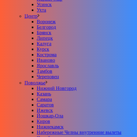
Усинск
Ухта
Центр
Воронеж
Белгород
Брянск
Липецк
Калуга
Курск
Кострома
Иваново
Ярославль
Тамбов
Череповец
Поволжье
Нижний Новгород
Казань
Самара
Саратов
Ижевск
Йошкар-Ола
Киров
Нижнекамск
Набережные Челны внутренние вылеты