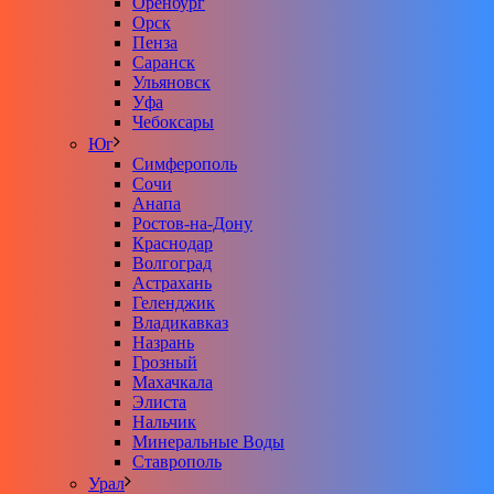
Оренбург
Орск
Пенза
Саранск
Ульяновск
Уфа
Чебоксары
Юг
Симферополь
Сочи
Анапа
Ростов-на-Дону
Краснодар
Волгоград
Астрахань
Геленджик
Владикавказ
Назрань
Грозный
Махачкала
Элиста
Нальчик
Минеральные Воды
Ставрополь
Урал