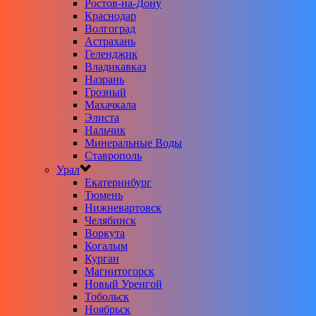
Ростов-на-Дону
Краснодар
Волгоград
Астрахань
Геленджик
Владикавказ
Назрань
Грозный
Махачкала
Элиста
Нальчик
Минеральные Воды
Ставрополь
Урал
Екатеринбург
Тюмень
Нижневартовск
Челябинск
Воркута
Когалым
Курган
Магнитогорск
Новый Уренгой
Тобольск
Ноябрьск