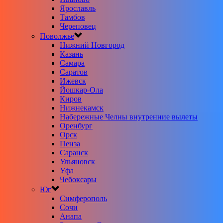
Ярославль
Тамбов
Череповец
Поволжье
Нижний Новгород
Казань
Самара
Саратов
Ижевск
Йошкар-Ола
Киров
Нижнекамск
Набережные Челны внутренние вылеты
Оренбург
Орск
Пенза
Саранск
Ульяновск
Уфа
Чебоксары
Юг
Симферополь
Сочи
Анапа