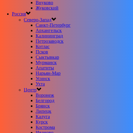
Внуково
Жуковский
Россия
Северо-Запад
Санкт-Петербург
Архангельск
Калининград
Петрозаводск
Котлас
Псков
Сыктывкар
Мурманск
Апатиты
Нарьян-Мар
Усинск
Ухта
Центр
Воронеж
Белгород
Брянск
Липецк
Калуга
Курск
Кострома
Иваново