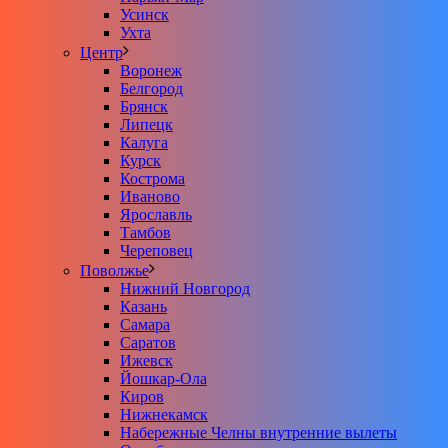
Усинск
Ухта
Центр
Воронеж
Белгород
Брянск
Липецк
Калуга
Курск
Кострома
Иваново
Ярославль
Тамбов
Череповец
Поволжье
Нижний Новгород
Казань
Самара
Саратов
Ижевск
Йошкар-Ола
Киров
Нижнекамск
Набережные Челны внутренние вылеты