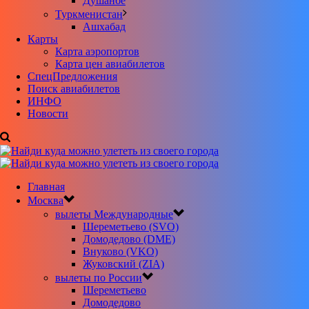
Душанбе
Туркменистан
Ашхабад
Карты
Карта аэропортов
Карта цен авиабилетов
CпецПредложения
Поиск авиабилетов
ИНФО
Новости
Главная
Москва
вылеты Международные
Шереметьево (SVO)
Домодедово (DME)
Внуково (VKO)
Жуковский (ZIA)
вылеты по России
Шереметьево
Домодедово