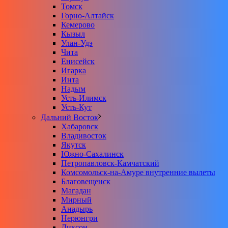
Томск
Горно-Алтайск
Кемерово
Кызыл
Улан-Удэ
Чита
Енисейск
Игарка
Инта
Надым
Усть-Илимск
Усть-Кут
Дальний Восток
Хабаровск
Владивосток
Якутск
Южно-Сахалинск
Петропавловск-Камчатский
Комсомольск-на-Амуре внутренние вылеты
Благовещенск
Магадан
Мирный
Анадырь
Нерюнгри
Диксон