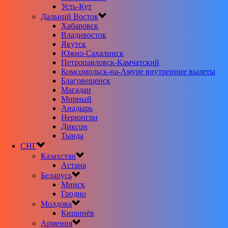
Усть-Кут
Дальний Восток
Хабаровск
Владивосток
Якутск
Южно-Сахалинск
Петропавловск-Камчатский
Комсомольск-на-Амуре внутренние вылеты
Благовещенск
Магадан
Мирный
Анадырь
Нерюнгри
Диксон
Тында
СНГ
Казахстан
Астана
Беларусь
Минск
Гродно
Молдова
Кишинёв
Армения