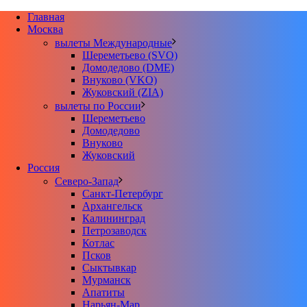
Главная
Москва
вылеты Международные
Шереметьево (SVO)
Домодедово (DME)
Внуково (VKO)
Жуковский (ZIA)
вылеты по России
Шереметьево
Домодедово
Внуково
Жуковский
Россия
Северо-Запад
Санкт-Петербург
Архангельск
Калининград
Петрозаводск
Котлас
Псков
Сыктывкар
Мурманск
Апатиты
Нарьян-Мар