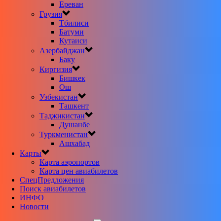
Ереван
Грузия
Тбилиси
Батуми
Кутаиси
Азербайджан
Баку
Киргизия
Бишкек
Ош
Узбекистан
Ташкент
Таджикистан
Душанбе
Туркменистан
Ашхабад
Карты
Карта аэропортов
Карта цен авиабилетов
CпецПредложения
Поиск авиабилетов
ИНФО
Новости