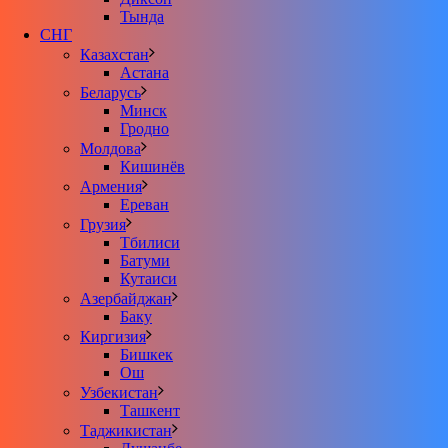
Тында
СНГ
Казахстан
Астана
Беларусь
Минск
Гродно
Молдова
Кишинёв
Армения
Ереван
Грузия
Тбилиси
Батуми
Кутаиси
Азербайджан
Баку
Киргизия
Бишкек
Ош
Узбекистан
Ташкент
Таджикистан