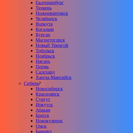
Екатеринбург
Тюмень
Нижневартовск
Челябинск
Воркута
Когалым
Курган
Магнитогорск
Новый Уренгой
Тобольск
Ноябрьск
Нягань
Пермь
Салехард
Ханты-Мансийск
Сибирь
Новосибирск
Красноярск
Сургут
Иркутск
Абакан
Братск
Новокузнецк
Омск
Барнаул