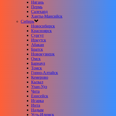
Нягань
Пермь
Салехард
Ханты-Мансийск
Сибирь
Новосибирск
Красноярск
Сургут
Иркутск
Абакан
Братск
Новокузнецк
Омск
Барнаул
Томск
Горно-Алтайск
Кемерово
Кызыл
Улан-Удэ
Чита
Енисейск
Игарка
Инта
Надым
Усть-Илимск