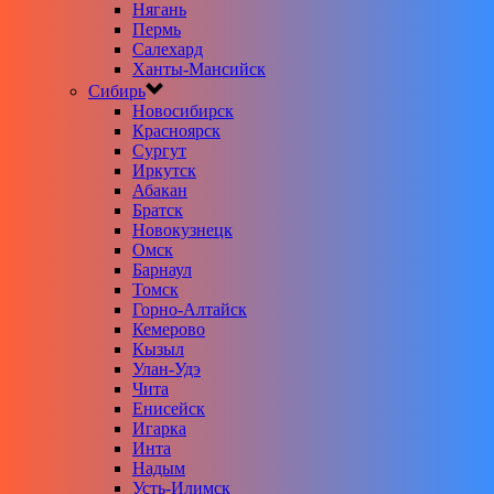
Нягань
Пермь
Салехард
Ханты-Мансийск
Сибирь
Новосибирск
Красноярск
Сургут
Иркутск
Абакан
Братск
Новокузнецк
Омск
Барнаул
Томск
Горно-Алтайск
Кемерово
Кызыл
Улан-Удэ
Чита
Енисейск
Игарка
Инта
Надым
Усть-Илимск