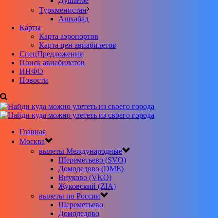
Душанбе
Туркменистан
Ашхабад
Карты
Карта аэропортов
Карта цен авиабилетов
CпецПредложения
Поиск авиабилетов
ИНФО
Новости
Главная
Москва
вылеты Международные
Шереметьево (SVO)
Домодедово (DME)
Внуково (VKO)
Жуковский (ZIA)
вылеты по России
Шереметьево
Домодедово