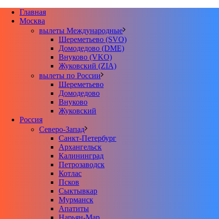
Главная
Москва
вылеты Международные
Шереметьево (SVO)
Домодедово (DME)
Внуково (VKO)
Жуковский (ZIA)
вылеты по России
Шереметьево
Домодедово
Внуково
Жуковский
Россия
Северо-Запад
Санкт-Петербург
Архангельск
Калининград
Петрозаводск
Котлас
Псков
Сыктывкар
Мурманск
Апатиты
Нарьян-Мар