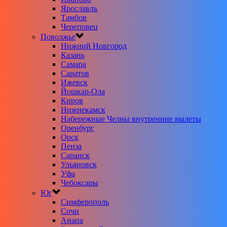
Ярославль
Тамбов
Череповец
Поволжье
Нижний Новгород
Казань
Самара
Саратов
Ижевск
Йошкар-Ола
Киров
Нижнекамск
Набережные Челны внутренние вылеты
Оренбург
Орск
Пенза
Саранск
Ульяновск
Уфа
Чебоксары
Юг
Симферополь
Сочи
Анапа