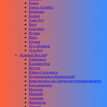
Томск
Горно-Алтайск
Кемерово
Кызыл
Улан-Удэ
Чита
Енисейск
Игарка
Инта
Надым
Усть-Илимск
Усть-Кут
Дальний Восток
Хабаровск
Владивосток
Якутск
Южно-Сахалинск
Петропавловск-Камчатский
Комсомольск-на-Амуре внутренние вылеты
Благовещенск
Магадан
Мирный
Анадырь
Нерюнгри
Диксон