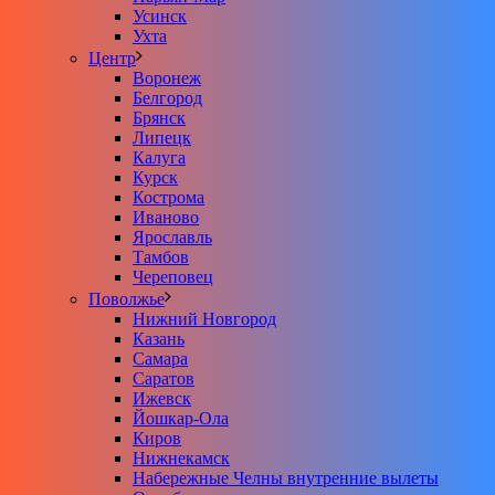
Усинск
Ухта
Центр
Воронеж
Белгород
Брянск
Липецк
Калуга
Курск
Кострома
Иваново
Ярославль
Тамбов
Череповец
Поволжье
Нижний Новгород
Казань
Самара
Саратов
Ижевск
Йошкар-Ола
Киров
Нижнекамск
Набережные Челны внутренние вылеты