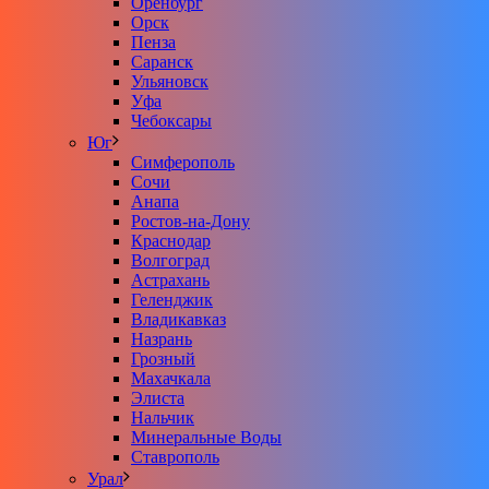
Оренбург
Орск
Пенза
Саранск
Ульяновск
Уфа
Чебоксары
Юг
Симферополь
Сочи
Анапа
Ростов-на-Дону
Краснодар
Волгоград
Астрахань
Геленджик
Владикавказ
Назрань
Грозный
Махачкала
Элиста
Нальчик
Минеральные Воды
Ставрополь
Урал