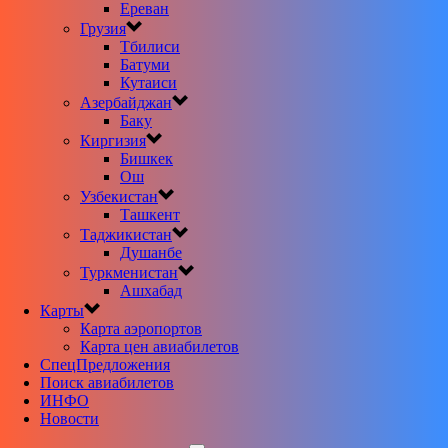
Ереван
Грузия
Тбилиси
Батуми
Кутаиси
Азербайджан
Баку
Киргизия
Бишкек
Ош
Узбекистан
Ташкент
Таджикистан
Душанбе
Туркменистан
Ашхабад
Карты
Карта аэропортов
Карта цен авиабилетов
CпецПредложения
Поиск авиабилетов
ИНФО
Новости