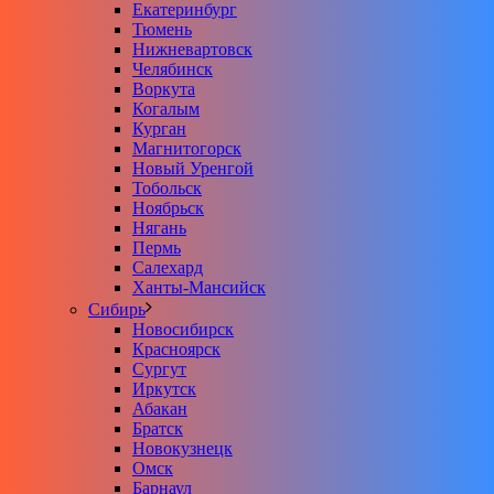
Екатеринбург
Тюмень
Нижневартовск
Челябинск
Воркута
Когалым
Курган
Магнитогорск
Новый Уренгой
Тобольск
Ноябрьск
Нягань
Пермь
Салехард
Ханты-Мансийск
Сибирь
Новосибирск
Красноярск
Сургут
Иркутск
Абакан
Братск
Новокузнецк
Омск
Барнаул