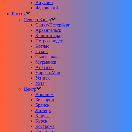
Внуково
Жуковский
Россия
Северо-Запад
Санкт-Петербург
Архангельск
Калининград
Петрозаводск
Котлас
Псков
Сыктывкар
Мурманск
Апатиты
Нарьян-Мар
Усинск
Ухта
Центр
Воронеж
Белгород
Брянск
Липецк
Калуга
Курск
Кострома
Иваново