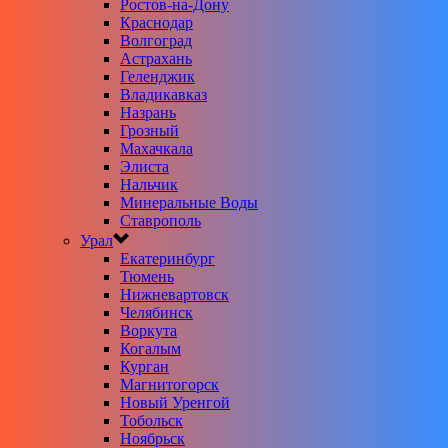
Ростов-на-Дону
Краснодар
Волгоград
Астрахань
Геленджик
Владикавказ
Назрань
Грозный
Махачкала
Элиста
Нальчик
Минеральные Воды
Ставрополь
Урал
Екатеринбург
Тюмень
Нижневартовск
Челябинск
Воркута
Когалым
Курган
Магнитогорск
Новый Уренгой
Тобольск
Ноябрьск