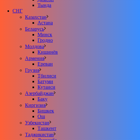
Тында
СНГ
Казахстан
Астана
Беларусь
Минск
Гродно
Молдова
Кишинёв
Армения
Ереван
Грузия
Тбилиси
Батуми
Кутаиси
Азербайджан
Баку
Киргизия
Бишкек
Ош
Узбекистан
Ташкент
Таджикистан