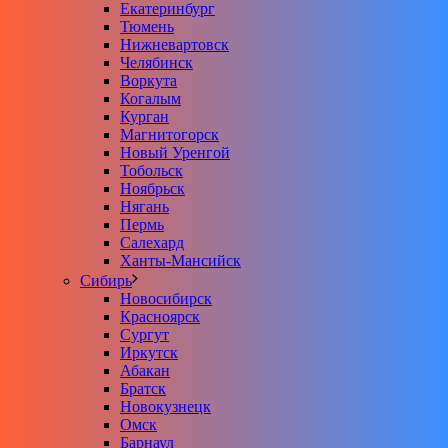
Екатеринбург
Тюмень
Нижневартовск
Челябинск
Воркута
Когалым
Курган
Магнитогорск
Новый Уренгой
Тобольск
Ноябрьск
Нягань
Пермь
Салехард
Ханты-Мансийск
Сибирь
Новосибирск
Красноярск
Сургут
Иркутск
Абакан
Братск
Новокузнецк
Омск
Барнаул