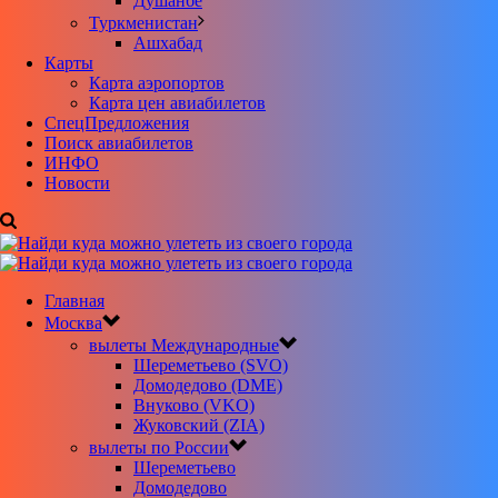
Душанбе
Туркменистан
Ашхабад
Карты
Карта аэропортов
Карта цен авиабилетов
CпецПредложения
Поиск авиабилетов
ИНФО
Новости
Главная
Москва
вылеты Международные
Шереметьево (SVO)
Домодедово (DME)
Внуково (VKO)
Жуковский (ZIA)
вылеты по России
Шереметьево
Домодедово