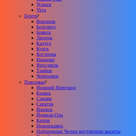
Усинск
Ухта
Центр
Воронеж
Белгород
Брянск
Липецк
Калуга
Курск
Кострома
Иваново
Ярославль
Тамбов
Череповец
Поволжье
Нижний Новгород
Казань
Самара
Саратов
Ижевск
Йошкар-Ола
Киров
Нижнекамск
Набережные Челны внутренние вылеты