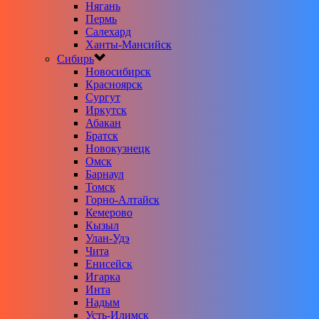
Нягань
Пермь
Салехард
Ханты-Мансийск
Сибирь
Новосибирск
Красноярск
Сургут
Иркутск
Абакан
Братск
Новокузнецк
Омск
Барнаул
Томск
Горно-Алтайск
Кемерово
Кызыл
Улан-Удэ
Чита
Енисейск
Игарка
Инта
Надым
Усть-Илимск