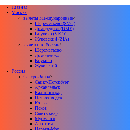
Главная
Москва
вылеты Международные
Шереметьево (SVO)
Домодедово (DME)
Внуково (VKO)
Жуковский (ZIA)
вылеты по России
Шереметьево
Домодедово
Внуково
Жуковский
Россия
Северо-Запад
Санкт-Петербург
Архангельск
Калининград
Петрозаводск
Котлас
Псков
Сыктывкар
Мурманск
Апатиты
Нарьян-Мар