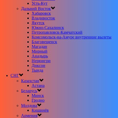
Усть-Кут
Дальний Восток
Хабаровск
Владивосток
Якутск
Южно-Сахалинск
Петропавловск-Камчатский
Комсомольск-на-Амуре внутренние вылеты
Благовещенск
Магадан
Мирный
Анадырь
Нерюнгри
Диксон
Тында
СНГ
Казахстан
Астана
Беларусь
Минск
Гродно
Молдова
Кишинёв
Армения