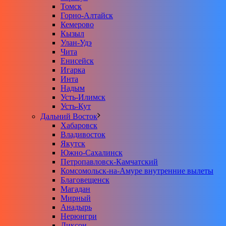
Томск
Горно-Алтайск
Кемерово
Кызыл
Улан-Удэ
Чита
Енисейск
Игарка
Инта
Надым
Усть-Илимск
Усть-Кут
Дальний Восток
Хабаровск
Владивосток
Якутск
Южно-Сахалинск
Петропавловск-Камчатский
Комсомольск-на-Амуре внутренние вылеты
Благовещенск
Магадан
Мирный
Анадырь
Нерюнгри
Диксон