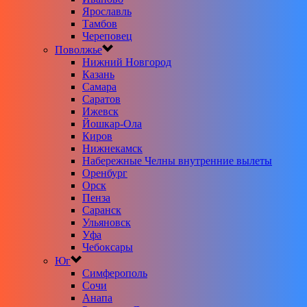
Ярославль
Тамбов
Череповец
Поволжье
Нижний Новгород
Казань
Самара
Саратов
Ижевск
Йошкар-Ола
Киров
Нижнекамск
Набережные Челны внутренние вылеты
Оренбург
Орск
Пенза
Саранск
Ульяновск
Уфа
Чебоксары
Юг
Симферополь
Сочи
Анапа