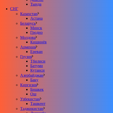
Тында
СНГ
Казахстан
Астана
Беларусь
Минск
Гродно
Молдова
Кишинёв
Армения
Ереван
Грузия
Тбилиси
Батуми
Кутаиси
Азербайджан
Баку
Киргизия
Бишкек
Ош
Узбекистан
Ташкент
Таджикистан