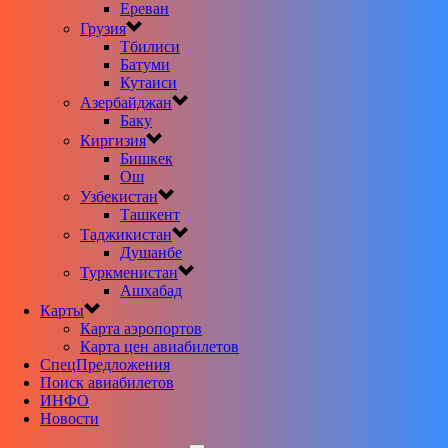
Ереван
Грузия
Тбилиси
Батуми
Кутаиси
Азербайджан
Баку
Киргизия
Бишкек
Ош
Узбекистан
Ташкент
Таджикистан
Душанбе
Туркменистан
Ашхабад
Карты
Карта аэропортов
Карта цен авиабилетов
CпецПредложения
Поиск авиабилетов
ИНФО
Новости