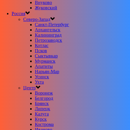
Внуково
Жуковский
Россия
Северо-Запад
Санкт-Петербург
Архангельск
Калининград
Петрозаводск
Котлас
Псков
Сыктывкар
Мурманск
Апатиты
Нарьян-Мар
Усинск
Ухта
Центр
Воронеж
Белгород
Брянск
Липецк
Калуга
Курск
Кострома
Иваново