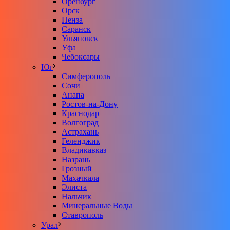
Оренбург
Орск
Пенза
Саранск
Ульяновск
Уфа
Чебоксары
Юг
Симферополь
Сочи
Анапа
Ростов-на-Дону
Краснодар
Волгоград
Астрахань
Геленджик
Владикавказ
Назрань
Грозный
Махачкала
Элиста
Нальчик
Минеральные Воды
Ставрополь
Урал