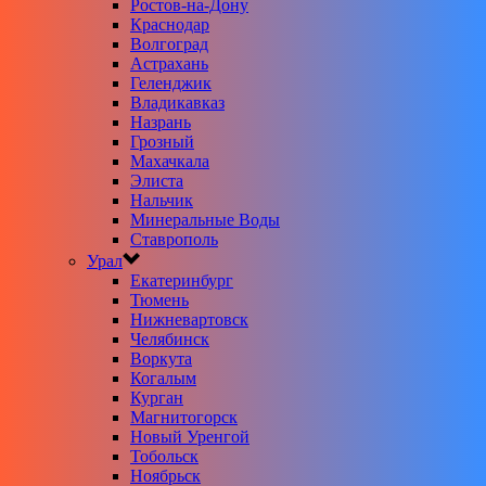
Ростов-на-Дону
Краснодар
Волгоград
Астрахань
Геленджик
Владикавказ
Назрань
Грозный
Махачкала
Элиста
Нальчик
Минеральные Воды
Ставрополь
Урал
Екатеринбург
Тюмень
Нижневартовск
Челябинск
Воркута
Когалым
Курган
Магнитогорск
Новый Уренгой
Тобольск
Ноябрьск