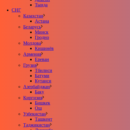
Тында
СНГ
Казахстан
Астана
Беларусь
Минск
Гродно
Молдова
Кишинёв
Армения
Ереван
Грузия
Тбилиси
Батуми
Кутаиси
Азербайджан
Баку
Киргизия
Бишкек
Ош
Узбекистан
Ташкент
Таджикистан