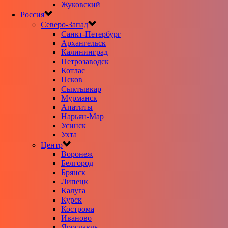
Жуковский
Россия
Северо-Запад
Санкт-Петербург
Архангельск
Калининград
Петрозаводск
Котлас
Псков
Сыктывкар
Мурманск
Апатиты
Нарьян-Мар
Усинск
Ухта
Центр
Воронеж
Белгород
Брянск
Липецк
Калуга
Курск
Кострома
Иваново
Ярославль