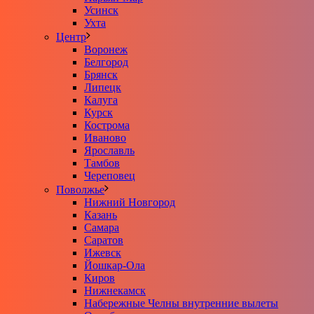
Усинск
Ухта
Центр
Воронеж
Белгород
Брянск
Липецк
Калуга
Курск
Кострома
Иваново
Ярославль
Тамбов
Череповец
Поволжье
Нижний Новгород
Казань
Самара
Саратов
Ижевск
Йошкар-Ола
Киров
Нижнекамск
Набережные Челны внутренние вылеты