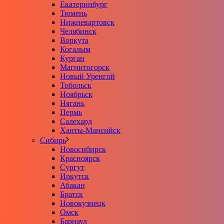
Екатеринбург
Тюмень
Нижневартовск
Челябинск
Воркута
Когалым
Курган
Магнитогорск
Новый Уренгой
Тобольск
Ноябрьск
Нягань
Пермь
Салехард
Ханты-Мансийск
Сибирь
Новосибирск
Красноярск
Сургут
Иркутск
Абакан
Братск
Новокузнецк
Омск
Барнаул