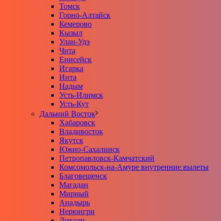
Томск
Горно-Алтайск
Кемерово
Кызыл
Улан-Удэ
Чита
Енисейск
Игарка
Инта
Надым
Усть-Илимск
Усть-Кут
Дальний Восток
Хабаровск
Владивосток
Якутск
Южно-Сахалинск
Петропавловск-Камчатский
Комсомольск-на-Амуре внутренние вылеты
Благовещенск
Магадан
Мирный
Анадырь
Нерюнгри
Диксон