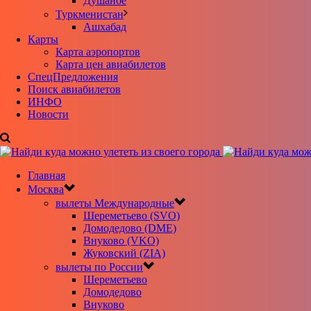
Душанбе
Туркменистан
Ашхабад
Карты
Карта аэропортов
Карта цен авиабилетов
CпецПредложения
Поиск авиабилетов
ИНФО
Новости
Главная
Москва
вылеты Международные
Шереметьево (SVO)
Домодедово (DME)
Внуково (VKO)
Жуковский (ZIA)
вылеты по России
Шереметьево
Домодедово
Внуково