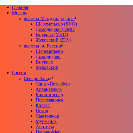
Главная
Москва
вылеты Международные
Шереметьево (SVO)
Домодедово (DME)
Внуково (VKO)
Жуковский (ZIA)
вылеты по России
Шереметьево
Домодедово
Внуково
Жуковский
Россия
Северо-Запад
Санкт-Петербург
Архангельск
Калининград
Петрозаводск
Котлас
Псков
Сыктывкар
Мурманск
Апатиты
Нарьян-Мар