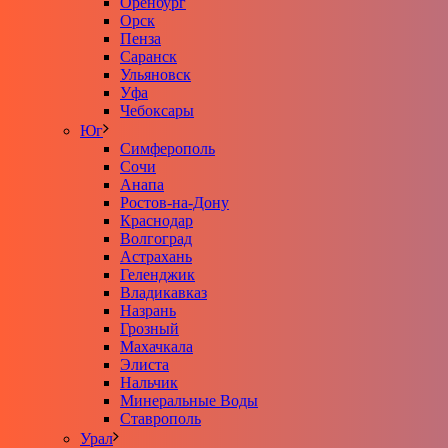
Оренбург
Орск
Пенза
Саранск
Ульяновск
Уфа
Чебоксары
Юг
Симферополь
Сочи
Анапа
Ростов-на-Дону
Краснодар
Волгоград
Астрахань
Геленджик
Владикавказ
Назрань
Грозный
Махачкала
Элиста
Нальчик
Минеральные Воды
Ставрополь
Урал