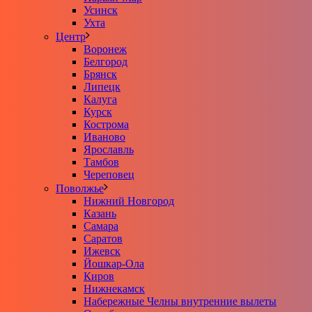
Усинск
Ухта
Центр
Воронеж
Белгород
Брянск
Липецк
Калуга
Курск
Кострома
Иваново
Ярославль
Тамбов
Череповец
Поволжье
Нижний Новгород
Казань
Самара
Саратов
Ижевск
Йошкар-Ола
Киров
Нижнекамск
Набережные Челны внутренние вылеты