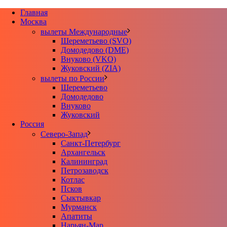
Главная
Москва
вылеты Международные
Шереметьево (SVO)
Домодедово (DME)
Внуково (VKO)
Жуковский (ZIA)
вылеты по России
Шереметьево
Домодедово
Внуково
Жуковский
Россия
Северо-Запад
Санкт-Петербург
Архангельск
Калининград
Петрозаводск
Котлас
Псков
Сыктывкар
Мурманск
Апатиты
Нарьян-Мар