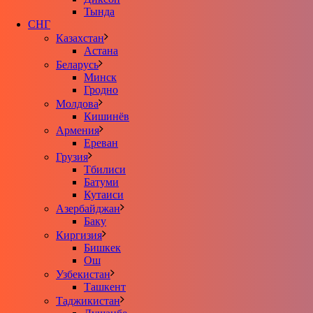
Тында
СНГ
Казахстан
Астана
Беларусь
Минск
Гродно
Молдова
Кишинёв
Армения
Ереван
Грузия
Тбилиси
Батуми
Кутаиси
Азербайджан
Баку
Киргизия
Бишкек
Ош
Узбекистан
Ташкент
Таджикистан