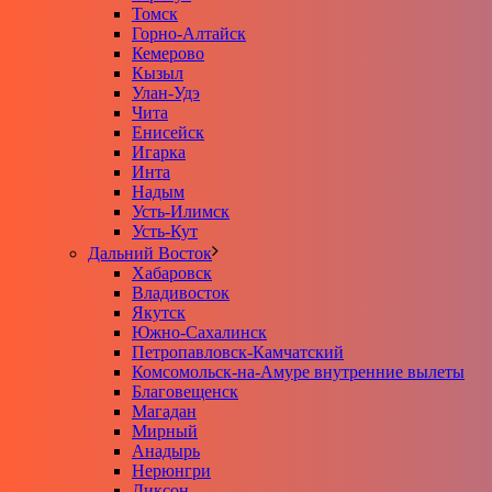
Томск
Горно-Алтайск
Кемерово
Кызыл
Улан-Удэ
Чита
Енисейск
Игарка
Инта
Надым
Усть-Илимск
Усть-Кут
Дальний Восток
Хабаровск
Владивосток
Якутск
Южно-Сахалинск
Петропавловск-Камчатский
Комсомольск-на-Амуре внутренние вылеты
Благовещенск
Магадан
Мирный
Анадырь
Нерюнгри
Диксон