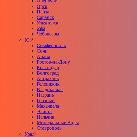
Оренбург
Орск
Пенза
Саранск
Ульяновск
Уфа
Чебоксары
Юг
Симферополь
Сочи
Анапа
Ростов-на-Дону
Краснодар
Волгоград
Астрахань
Геленджик
Владикавказ
Назрань
Грозный
Махачкала
Элиста
Нальчик
Минеральные Воды
Ставрополь
Урал