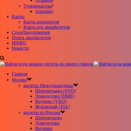
Душанбе
Туркменистан
Ашхабад
Карты
Карта аэропортов
Карта цен авиабилетов
CпецПредложения
Поиск авиабилетов
ИНФО
Новости
Главная
Москва
вылеты Международные
Шереметьево (SVO)
Домодедово (DME)
Внуково (VKO)
Жуковский (ZIA)
вылеты по России
Шереметьево
Домодедово
Внуково