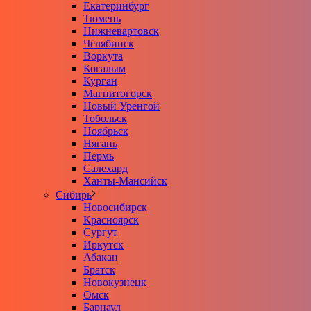
Екатеринбург
Тюмень
Нижневартовск
Челябинск
Воркута
Когалым
Курган
Магнитогорск
Новый Уренгой
Тобольск
Ноябрьск
Нягань
Пермь
Салехард
Ханты-Мансийск
Сибирь
Новосибирск
Красноярск
Сургут
Иркутск
Абакан
Братск
Новокузнецк
Омск
Барнаул