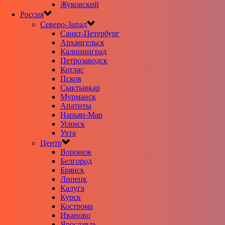
Жуковский
Россия
Северо-Запад
Санкт-Петербург
Архангельск
Калининград
Петрозаводск
Котлас
Псков
Сыктывкар
Мурманск
Апатиты
Нарьян-Мар
Усинск
Ухта
Центр
Воронеж
Белгород
Брянск
Липецк
Калуга
Курск
Кострома
Иваново
Ярославль