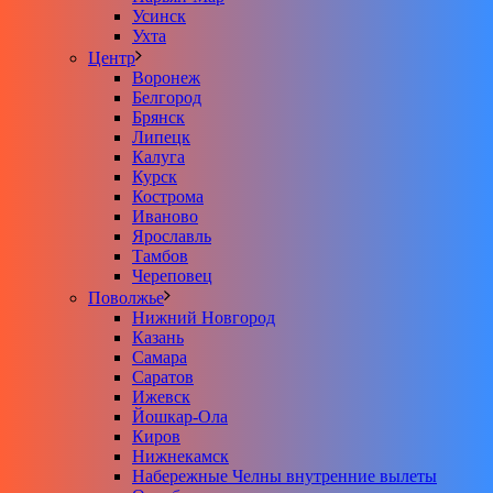
Усинск
Ухта
Центр
Воронеж
Белгород
Брянск
Липецк
Калуга
Курск
Кострома
Иваново
Ярославль
Тамбов
Череповец
Поволжье
Нижний Новгород
Казань
Самара
Саратов
Ижевск
Йошкар-Ола
Киров
Нижнекамск
Набережные Челны внутренние вылеты