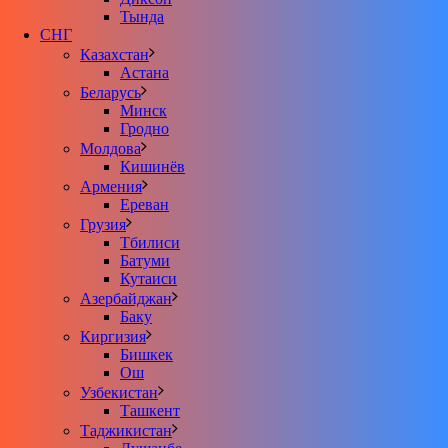
Тында
СНГ
Казахстан
Астана
Беларусь
Минск
Гродно
Молдова
Кишинёв
Армения
Ереван
Грузия
Тбилиси
Батуми
Кутаиси
Азербайджан
Баку
Киргизия
Бишкек
Ош
Узбекистан
Ташкент
Таджикистан