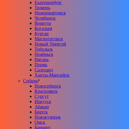
Екатеринбург
Тюмень
Нижневартовск
Челябинск
Воркута
Когалым
Курган
Магнитогорск
Новый Уренгой
Тобольск
Ноябрьск
Нягань
Пермь
Салехард
Ханты-Мансийск
Сибирь
Новосибирск
Красноярск
Сургут
Иркутск
Абакан
Братск
Новокузнецк
Омск
Барнаул