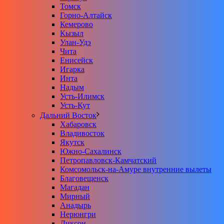
Томск
Горно-Алтайск
Кемерово
Кызыл
Улан-Удэ
Чита
Енисейск
Игарка
Инта
Надым
Усть-Илимск
Усть-Кут
Дальний Восток
Хабаровск
Владивосток
Якутск
Южно-Сахалинск
Петропавловск-Камчатский
Комсомольск-на-Амуре внутренние вылеты
Благовещенск
Магадан
Мирный
Анадырь
Нерюнгри
Диксон