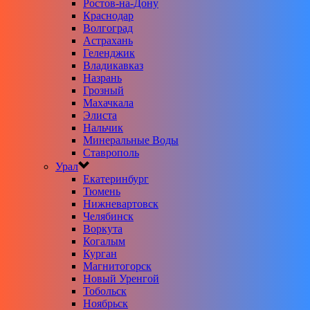
Ростов-на-Дону
Краснодар
Волгоград
Астрахань
Геленджик
Владикавказ
Назрань
Грозный
Махачкала
Элиста
Нальчик
Минеральные Воды
Ставрополь
Урал
Екатеринбург
Тюмень
Нижневартовск
Челябинск
Воркута
Когалым
Курган
Магнитогорск
Новый Уренгой
Тобольск
Ноябрьск