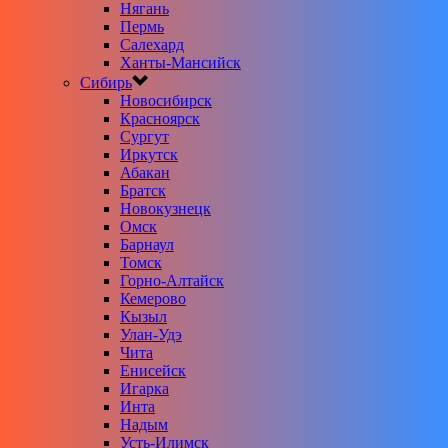
Нягань
Пермь
Салехард
Ханты-Мансийск
Сибирь
Новосибирск
Красноярск
Сургут
Иркутск
Абакан
Братск
Новокузнецк
Омск
Барнаул
Томск
Горно-Алтайск
Кемерово
Кызыл
Улан-Удэ
Чита
Енисейск
Игарка
Инта
Надым
Усть-Илимск