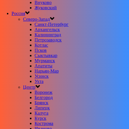
Внуково
Жуковский
Россия
Северо-Запад
Санкт-Петербург
Архангельск
Калининград
Петрозаводск
Котлас
Псков
Сыктывкар
Мурманск
Апатиты
Нарьян-Мар
Усинск
Ухта
Центр
Воронеж
Белгород
Брянск
Липецк
Калуга
Курск
Кострома
Иваново