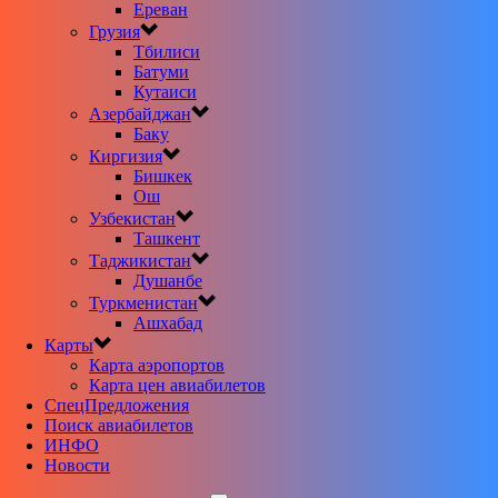
Ереван
Грузия
Тбилиси
Батуми
Кутаиси
Азербайджан
Баку
Киргизия
Бишкек
Ош
Узбекистан
Ташкент
Таджикистан
Душанбе
Туркменистан
Ашхабад
Карты
Карта аэропортов
Карта цен авиабилетов
CпецПредложения
Поиск авиабилетов
ИНФО
Новости