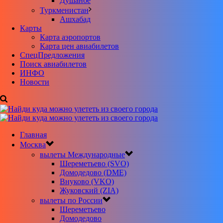
Душанбе
Туркменистан
Ашхабад
Карты
Карта аэропортов
Карта цен авиабилетов
CпецПредложения
Поиск авиабилетов
ИНФО
Новости
Главная
Москва
вылеты Международные
Шереметьево (SVO)
Домодедово (DME)
Внуково (VKO)
Жуковский (ZIA)
вылеты по России
Шереметьево
Домодедово