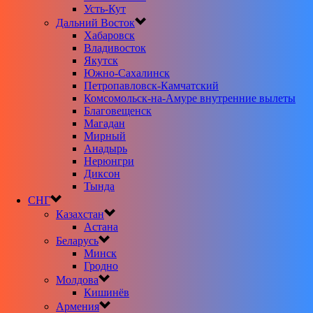
Усть-Кут
Дальний Восток
Хабаровск
Владивосток
Якутск
Южно-Сахалинск
Петропавловск-Камчатский
Комсомольск-на-Амуре внутренние вылеты
Благовещенск
Магадан
Мирный
Анадырь
Нерюнгри
Диксон
Тында
СНГ
Казахстан
Астана
Беларусь
Минск
Гродно
Молдова
Кишинёв
Армения