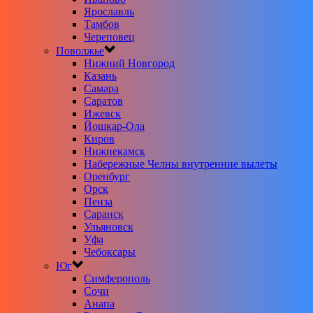
Ярославль
Тамбов
Череповец
Поволжье
Нижний Новгород
Казань
Самара
Саратов
Ижевск
Йошкар-Ола
Киров
Нижнекамск
Набережные Челны внутренние вылеты
Оренбург
Орск
Пенза
Саранск
Ульяновск
Уфа
Чебоксары
Юг
Симферополь
Сочи
Анапа