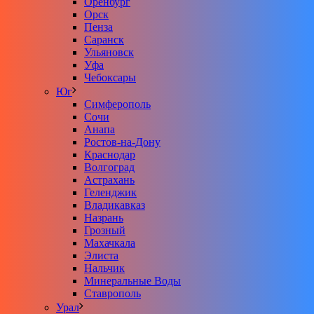
Оренбург
Орск
Пенза
Саранск
Ульяновск
Уфа
Чебоксары
Юг
Симферополь
Сочи
Анапа
Ростов-на-Дону
Краснодар
Волгоград
Астрахань
Геленджик
Владикавказ
Назрань
Грозный
Махачкала
Элиста
Нальчик
Минеральные Воды
Ставрополь
Урал