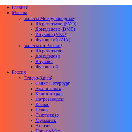
Главная
Москва
вылеты Международные
Шереметьево (SVO)
Домодедово (DME)
Внуково (VKO)
Жуковский (ZIA)
вылеты по России
Шереметьево
Домодедово
Внуково
Жуковский
Россия
Северо-Запад
Санкт-Петербург
Архангельск
Калининград
Петрозаводск
Котлас
Псков
Сыктывкар
Мурманск
Апатиты
Нарьян-Мар