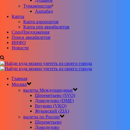
Душанбе
Туркменистан
Ашхабад
Карты
Карта аэропортов
Карта цен авиабилетов
CпецПредложения
Поиск авиабилетов
ИНФО
Новости
Главная
Москва
вылеты Международные
Шереметьево (SVO)
Домодедово (DME)
Внуково (VKO)
Жуковский (ZIA)
вылеты по России
Шереметьево
Домодедово