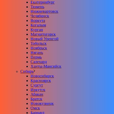
Екатеринбург
Тюмень
Нижневартовск
Челябинск
Воркута
Когалым
Курган
Магнитогорск
Новый Уренгой
Тобольск
Ноябрьск
Нягань
Пермь
Салехард
Ханты-Мансийск
Сибирь
Новосибирск
Красноярск
Сургут
Иркутск
Абакан
Братск
Новокузнецк
Омск
Барнаул