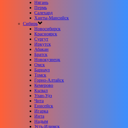
Нягань
Пермь
Салехард
Ханты-Мансийск
Сибирь
Новосибирск
Красноярск
Сургут
Иркутск
Абакан
Братск
Новокузнецк
Омск
Барнаул
Томск
Горно-Алтайск
Кемерово
Кызыл
Улан-Удэ
Чита
Енисейск
Игарка
Инта
Надым
Усть-Илимск