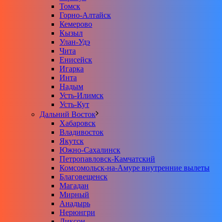
Томск
Горно-Алтайск
Кемерово
Кызыл
Улан-Удэ
Чита
Енисейск
Игарка
Инта
Надым
Усть-Илимск
Усть-Кут
Дальний Восток
Хабаровск
Владивосток
Якутск
Южно-Сахалинск
Петропавловск-Камчатский
Комсомольск-на-Амуре внутренние вылеты
Благовещенск
Магадан
Мирный
Анадырь
Нерюнгри
Диксон