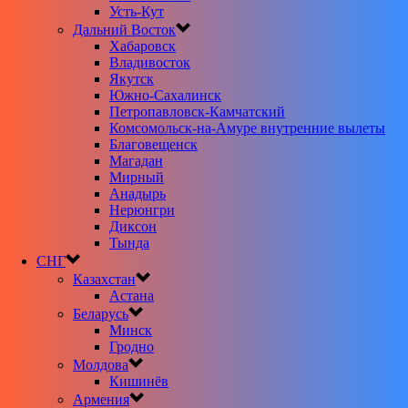
Усть-Кут
Дальний Восток
Хабаровск
Владивосток
Якутск
Южно-Сахалинск
Петропавловск-Камчатский
Комсомольск-на-Амуре внутренние вылеты
Благовещенск
Магадан
Мирный
Анадырь
Нерюнгри
Диксон
Тында
СНГ
Казахстан
Астана
Беларусь
Минск
Гродно
Молдова
Кишинёв
Армения