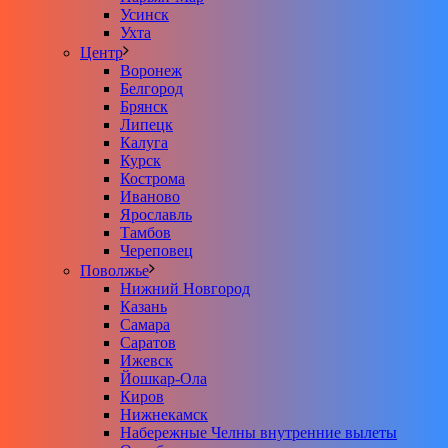
Усинск
Ухта
Центр
Воронеж
Белгород
Брянск
Липецк
Калуга
Курск
Кострома
Иваново
Ярославль
Тамбов
Череповец
Поволжье
Нижний Новгород
Казань
Самара
Саратов
Ижевск
Йошкар-Ола
Киров
Нижнекамск
Набережные Челны внутренние вылеты