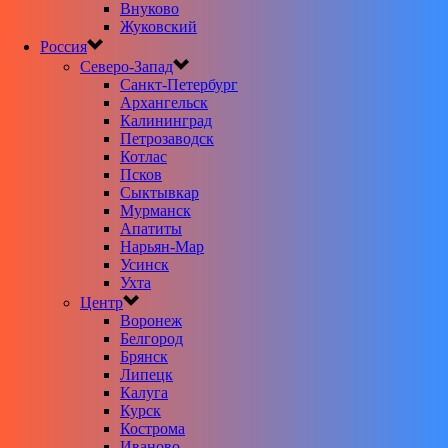
Внуково
Жуковский
Россия
Северо-Запад
Санкт-Петербург
Архангельск
Калининград
Петрозаводск
Котлас
Псков
Сыктывкар
Мурманск
Апатиты
Нарьян-Мар
Усинск
Ухта
Центр
Воронеж
Белгород
Брянск
Липецк
Калуга
Курск
Кострома
Иваново