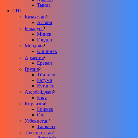
Тында
СНГ
Казахстан
Астана
Беларусь
Минск
Гродно
Молдова
Кишинёв
Армения
Ереван
Грузия
Тбилиси
Батуми
Кутаиси
Азербайджан
Баку
Киргизия
Бишкек
Ош
Узбекистан
Ташкент
Таджикистан