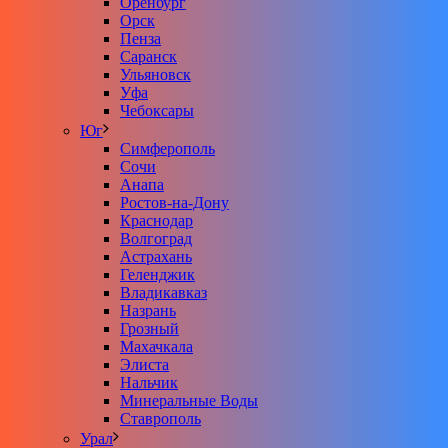
Оренбург
Орск
Пенза
Саранск
Ульяновск
Уфа
Чебоксары
Юг
Симферополь
Сочи
Анапа
Ростов-на-Дону
Краснодар
Волгоград
Астрахань
Геленджик
Владикавказ
Назрань
Грозный
Махачкала
Элиста
Нальчик
Минеральные Воды
Ставрополь
Урал