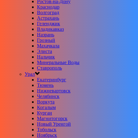
Ростов-на-Дону
Краснодар
Волгоград
Астрахань
Геленджик
Владикавказ
Назрань
Грозный
Махачкала
Элиста
Нальчик
Минеральные Воды
Ставрополь
Урал
Екатеринбург
Тюмень
Нижневартовск
Челябинск
Воркута
Когалым
Курган
Магнитогорск
Новый Уренгой
Тобольск
Ноябрьск