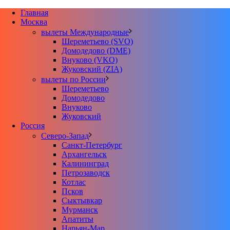
Главная
Москва
вылеты Международные
Шереметьево (SVO)
Домодедово (DME)
Внуково (VKO)
Жуковский (ZIA)
вылеты по России
Шереметьево
Домодедово
Внуково
Жуковский
Россия
Северо-Запад
Санкт-Петербург
Архангельск
Калининград
Петрозаводск
Котлас
Псков
Сыктывкар
Мурманск
Апатиты
Нарьян-Мар