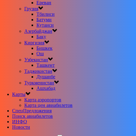
Ереван
Грузия
Тбилиси
Батуми
Кутаиси
Азербайджан
Баку
Киргизия
Бишкек
Ош
Узбекистан
Ташкент
Таджикистан
Душанбе
Туркменистан
Ашхабад
Карты
Карта аэропортов
Карта цен авиабилетов
CпецПредложения
Поиск авиабилетов
ИНФО
Новости