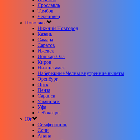
Ярославль
Тамбов
Череповец
Поволжье
Нижний Новгород
Казань
Самара
Саратов
Ижевск
Йошкар-Ола
Киров
Нижнекамск
Набережные Челны внутренние вылеты
Оренбург
Орск
Пенза
Саранск
Ульяновск
Уфа
Чебоксары
Юг
Симферополь
Сочи
Анапа