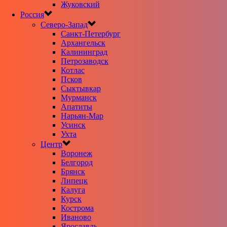
Жуковский
Россия
Северо-Запад
Санкт-Петербург
Архангельск
Калининград
Петрозаводск
Котлас
Псков
Сыктывкар
Мурманск
Апатиты
Нарьян-Мар
Усинск
Ухта
Центр
Воронеж
Белгород
Брянск
Липецк
Калуга
Курск
Кострома
Иваново
Ярославль