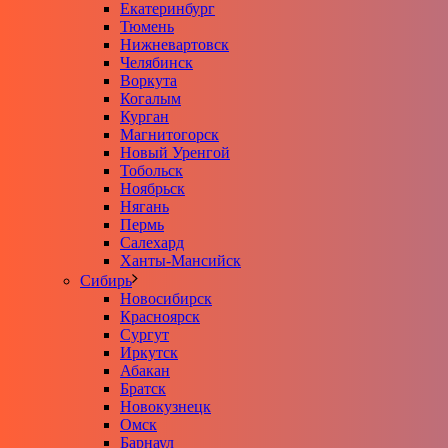
Екатеринбург
Тюмень
Нижневартовск
Челябинск
Воркута
Когалым
Курган
Магнитогорск
Новый Уренгой
Тобольск
Ноябрьск
Нягань
Пермь
Салехард
Ханты-Мансийск
Сибирь
Новосибирск
Красноярск
Сургут
Иркутск
Абакан
Братск
Новокузнецк
Омск
Барнаул