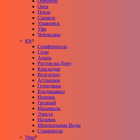
Оренбург
Орск
Пенза
Саранск
Ульяновск
Уфа
Чебоксары
Юг
Симферополь
Сочи
Анапа
Ростов-на-Дону
Краснодар
Волгоград
Астрахань
Геленджик
Владикавказ
Назрань
Грозный
Махачкала
Элиста
Нальчик
Минеральные Воды
Ставрополь
Урал