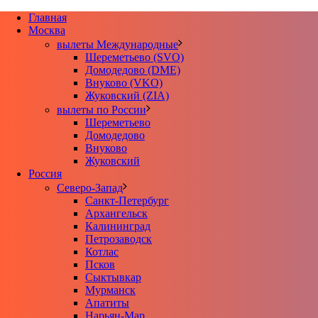
Главная
Москва
вылеты Международные
Шереметьево (SVO)
Домодедово (DME)
Внуково (VKO)
Жуковский (ZIA)
вылеты по России
Шереметьево
Домодедово
Внуково
Жуковский
Россия
Северо-Запад
Санкт-Петербург
Архангельск
Калининград
Петрозаводск
Котлас
Псков
Сыктывкар
Мурманск
Апатиты
Нарьян-Мар