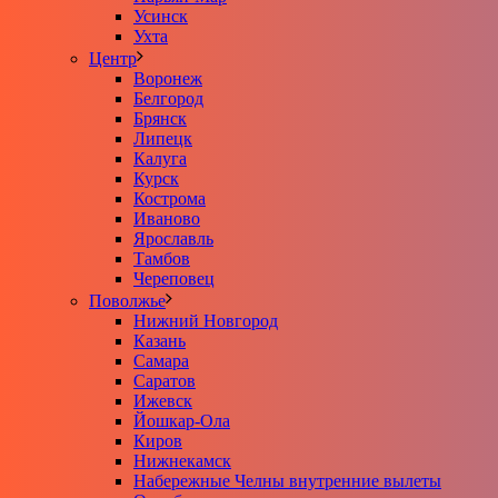
Усинск
Ухта
Центр
Воронеж
Белгород
Брянск
Липецк
Калуга
Курск
Кострома
Иваново
Ярославль
Тамбов
Череповец
Поволжье
Нижний Новгород
Казань
Самара
Саратов
Ижевск
Йошкар-Ола
Киров
Нижнекамск
Набережные Челны внутренние вылеты