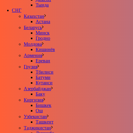
Тында
СНГ
Казахстан
Астана
Беларусь
Минск
Гродно
Молдова
Кишинёв
Армения
Ереван
Грузия
Тбилиси
Батуми
Кутаиси
Азербайджан
Баку
Киргизия
Бишкек
Ош
Узбекистан
Ташкент
Таджикистан