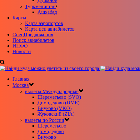
Душанбе
Туркменистан
Ашхабад
Карты
Карта аэропортов
Карта цен авиабилетов
CпецПредложения
Поиск авиабилетов
ИНФО
Новости
Главная
Москва
вылеты Международные
Шереметьево (SVO)
Домодедово (DME)
Внуково (VKO)
Жуковский (ZIA)
вылеты по России
Шереметьево
Домодедово
Внуково