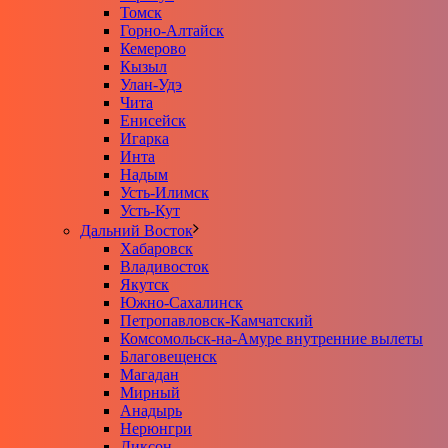
Томск
Горно-Алтайск
Кемерово
Кызыл
Улан-Удэ
Чита
Енисейск
Игарка
Инта
Надым
Усть-Илимск
Усть-Кут
Дальний Восток
Хабаровск
Владивосток
Якутск
Южно-Сахалинск
Петропавловск-Камчатский
Комсомольск-на-Амуре внутренние вылеты
Благовещенск
Магадан
Мирный
Анадырь
Нерюнгри
Диксон