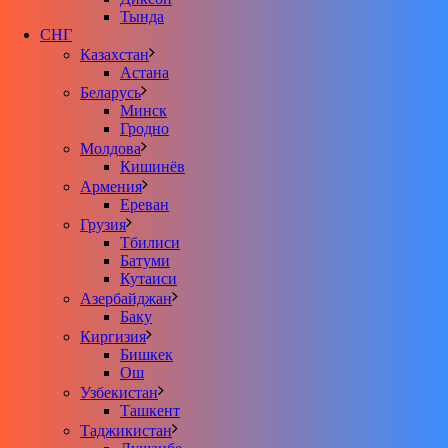
Тында
СНГ
Казахстан
Астана
Беларусь
Минск
Гродно
Молдова
Кишинёв
Армения
Ереван
Грузия
Тбилиси
Батуми
Кутаиси
Азербайджан
Баку
Киргизия
Бишкек
Ош
Узбекистан
Ташкент
Таджикистан