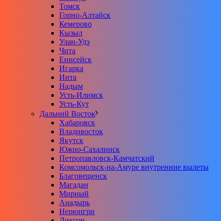
Томск
Горно-Алтайск
Кемерово
Кызыл
Улан-Удэ
Чита
Енисейск
Игарка
Инта
Надым
Усть-Илимск
Усть-Кут
Дальний Восток
Хабаровск
Владивосток
Якутск
Южно-Сахалинск
Петропавловск-Камчатский
Комсомольск-на-Амуре внутренние вылеты
Благовещенск
Магадан
Мирный
Анадырь
Нерюнгри
Диксон