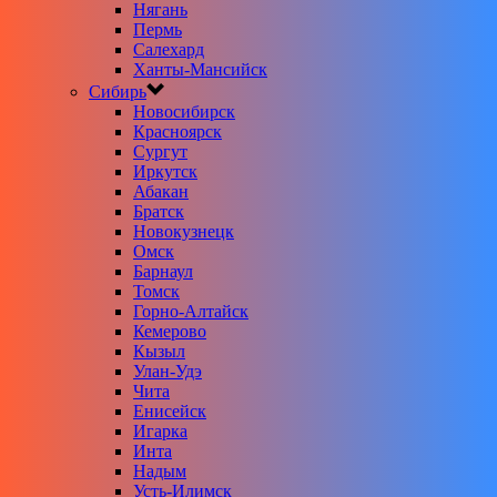
Нягань
Пермь
Салехард
Ханты-Мансийск
Сибирь
Новосибирск
Красноярск
Сургут
Иркутск
Абакан
Братск
Новокузнецк
Омск
Барнаул
Томск
Горно-Алтайск
Кемерово
Кызыл
Улан-Удэ
Чита
Енисейск
Игарка
Инта
Надым
Усть-Илимск