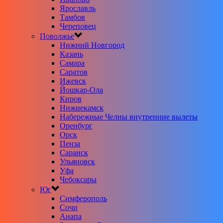
Ярославль
Тамбов
Череповец
Поволжье
Нижний Новгород
Казань
Самара
Саратов
Ижевск
Йошкар-Ола
Киров
Нижнекамск
Набережные Челны внутренние вылеты
Оренбург
Орск
Пенза
Саранск
Ульяновск
Уфа
Чебоксары
Юг
Симферополь
Сочи
Анапа