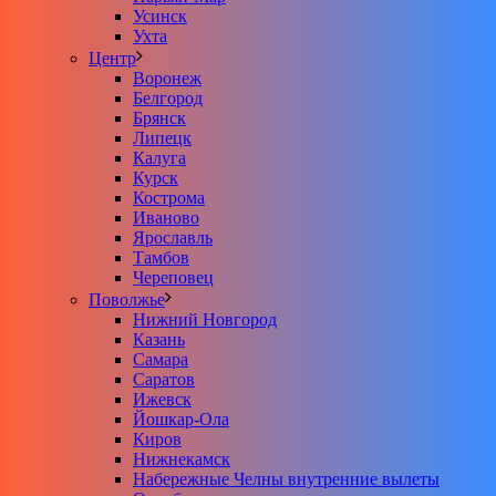
Усинск
Ухта
Центр
Воронеж
Белгород
Брянск
Липецк
Калуга
Курск
Кострома
Иваново
Ярославль
Тамбов
Череповец
Поволжье
Нижний Новгород
Казань
Самара
Саратов
Ижевск
Йошкар-Ола
Киров
Нижнекамск
Набережные Челны внутренние вылеты