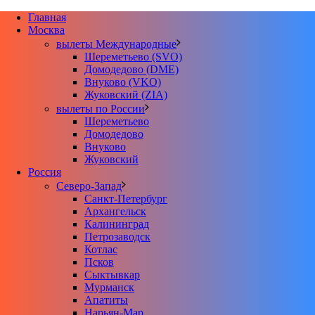
Главная
Москва
вылеты Международные
Шереметьево (SVO)
Домодедово (DME)
Внуково (VKO)
Жуковский (ZIA)
вылеты по России
Шереметьево
Домодедово
Внуково
Жуковский
Россия
Северо-Запад
Санкт-Петербург
Архангельск
Калининград
Петрозаводск
Котлас
Псков
Сыктывкар
Мурманск
Апатиты
Нарьян-Мар