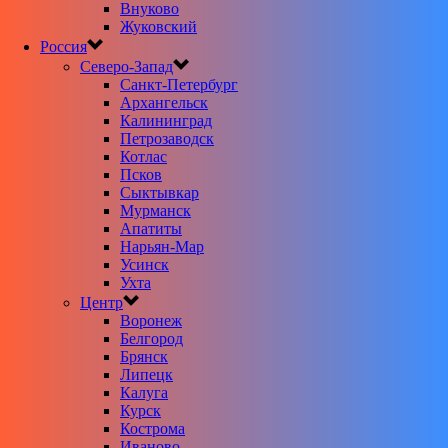
Внуково
Жуковский
Россия
Северо-Запад
Санкт-Петербург
Архангельск
Калининград
Петрозаводск
Котлас
Псков
Сыктывкар
Мурманск
Апатиты
Нарьян-Мар
Усинск
Ухта
Центр
Воронеж
Белгород
Брянск
Липецк
Калуга
Курск
Кострома
Иваново