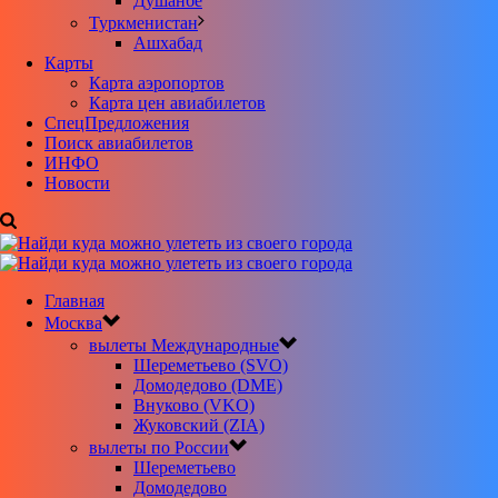
Душанбе
Туркменистан
Ашхабад
Карты
Карта аэропортов
Карта цен авиабилетов
CпецПредложения
Поиск авиабилетов
ИНФО
Новости
Главная
Москва
вылеты Международные
Шереметьево (SVO)
Домодедово (DME)
Внуково (VKO)
Жуковский (ZIA)
вылеты по России
Шереметьево
Домодедово