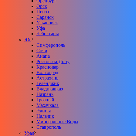
Оренбург
Орск
Пенза
Саранск
Ульяновск
Уфа
Чебоксары
Юг
Симферополь
Сочи
Анапа
Ростов-на-Дону
Краснодар
Волгоград
Астрахань
Геленджик
Владикавказ
Назрань
Грозный
Махачкала
Элиста
Нальчик
Минеральные Воды
Ставрополь
Урал