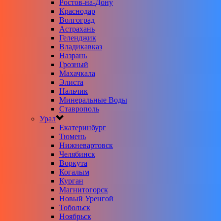
Ростов-на-Дону
Краснодар
Волгоград
Астрахань
Геленджик
Владикавказ
Назрань
Грозный
Махачкала
Элиста
Нальчик
Минеральные Воды
Ставрополь
Урал
Екатеринбург
Тюмень
Нижневартовск
Челябинск
Воркута
Когалым
Курган
Магнитогорск
Новый Уренгой
Тобольск
Ноябрьск