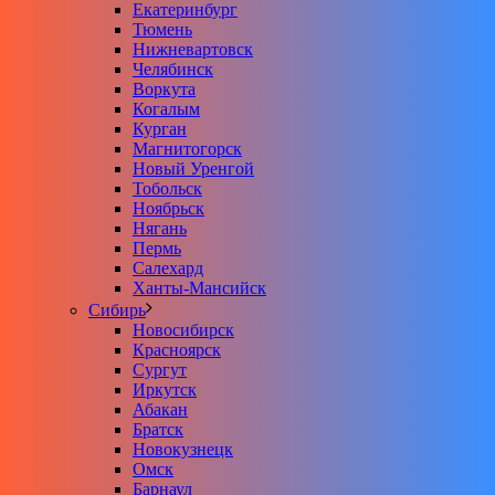
Екатеринбург
Тюмень
Нижневартовск
Челябинск
Воркута
Когалым
Курган
Магнитогорск
Новый Уренгой
Тобольск
Ноябрьск
Нягань
Пермь
Салехард
Ханты-Мансийск
Сибирь
Новосибирск
Красноярск
Сургут
Иркутск
Абакан
Братск
Новокузнецк
Омск
Барнаул