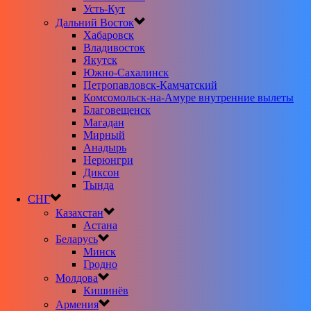
Усть-Кут
Дальний Восток
Хабаровск
Владивосток
Якутск
Южно-Сахалинск
Петропавловск-Камчатский
Комсомольск-на-Амуре внутренние вылеты
Благовещенск
Магадан
Мирный
Анадырь
Нерюнгри
Диксон
Тында
СНГ
Казахстан
Астана
Беларусь
Минск
Гродно
Молдова
Кишинёв
Армения