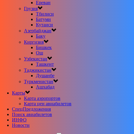
Ереван
Грузия
Тбилиси
Батуми
Кутаиси
Азербайджан
Баку
Киргизия
Бишкек
Ош
Узбекистан
Ташкент
Таджикистан
Душанбе
Туркменистан
Ашхабад
Карты
Карта аэропортов
Карта цен авиабилетов
CпецПредложения
Поиск авиабилетов
ИНФО
Новости