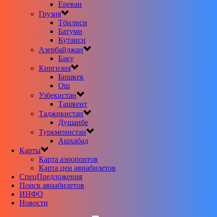
Ереван
Грузия
Тбилиси
Батуми
Кутаиси
Азербайджан
Баку
Киргизия
Бишкек
Ош
Узбекистан
Ташкент
Таджикистан
Душанбе
Туркменистан
Ашхабад
Карты
Карта аэропортов
Карта цен авиабилетов
CпецПредложения
Поиск авиабилетов
ИНФО
Новости