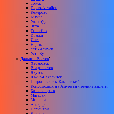
Томск
Горно-Алтайск
Кемерово
Кызыл
Улан-Удэ
Чита
Енисейск
Игарка
Инта
Надым
Усть-Илимск
Усть-Кут
Дальний Восток
Хабаровск
Владивосток
Якутск
Южно-Сахалинск
Петропавловск-Камчатский
Комсомольск-на-Амуре внутренние вылеты
Благовещенск
Магадан
Мирный
Анадырь
Нерюнгри
Диксон