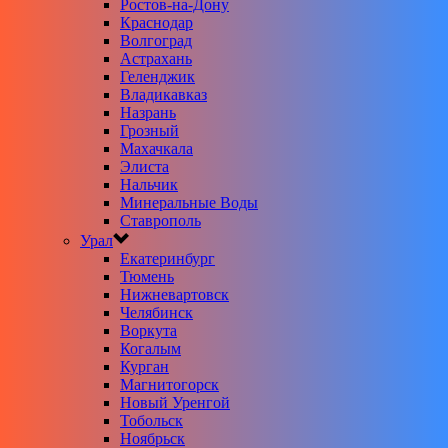
Ростов-на-Дону
Краснодар
Волгоград
Астрахань
Геленджик
Владикавказ
Назрань
Грозный
Махачкала
Элиста
Нальчик
Минеральные Воды
Ставрополь
Урал
Екатеринбург
Тюмень
Нижневартовск
Челябинск
Воркута
Когалым
Курган
Магнитогорск
Новый Уренгой
Тобольск
Ноябрьск