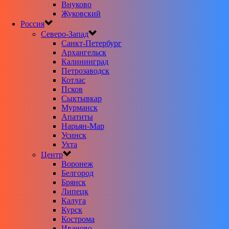
Внуково
Жуковский
Россия
Северо-Запад
Санкт-Петербург
Архангельск
Калининград
Петрозаводск
Котлас
Псков
Сыктывкар
Мурманск
Апатиты
Нарьян-Мар
Усинск
Ухта
Центр
Воронеж
Белгород
Брянск
Липецк
Калуга
Курск
Кострома
Иваново