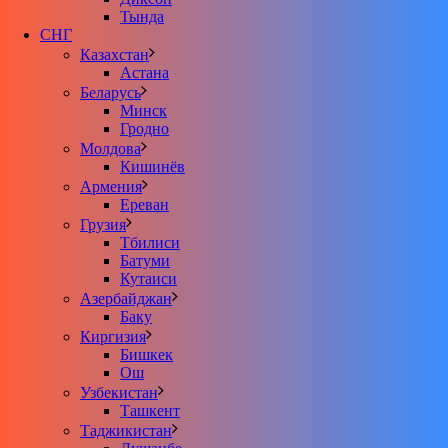
Тында
СНГ
Казахстан
Астана
Беларусь
Минск
Гродно
Молдова
Кишинёв
Армения
Ереван
Грузия
Тбилиси
Батуми
Кутаиси
Азербайджан
Баку
Киргизия
Бишкек
Ош
Узбекистан
Ташкент
Таджикистан