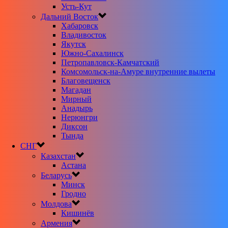
Усть-Кут
Дальний Восток
Хабаровск
Владивосток
Якутск
Южно-Сахалинск
Петропавловск-Камчатский
Комсомольск-на-Амуре внутренние вылеты
Благовещенск
Магадан
Мирный
Анадырь
Нерюнгри
Диксон
Тында
СНГ
Казахстан
Астана
Беларусь
Минск
Гродно
Молдова
Кишинёв
Армения