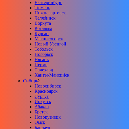
Екатеринбург
Тюмень
Нижневартовск
Челябинск
Воркута
Когалым
Курган
Магнитогорск
Новый Уренгой
Тобольск
Ноябрьск
Нягань
Пермь
Салехард
Ханты-Мансийск
Сибирь
Новосибирск
Красноярск
Сургут
Иркутск
Абакан
Братск
Новокузнецк
Омск
Барнаул