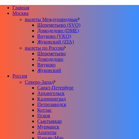
Главная
Москва
вылеты Международные
Шереметьево (SVO)
Домодедово (DME)
Внуково (VKO)
Жуковский (ZIA)
вылеты по России
Шереметьево
Домодедово
Внуково
Жуковский
Россия
Северо-Запад
Санкт-Петербург
Архангельск
Калининград
Петрозаводск
Котлас
Псков
Сыктывкар
Мурманск
Апатиты
Нарьян-Мар