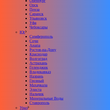
Оренбург
Орск
Пенза
Саранск
Ульяновск
Уфа
Чебоксары
Юг
Симферополь
Сочи
Анапа
Ростов-на-Дону
Краснодар
Волгоград
Астрахань
Геленджик
Владикавказ
Назрань
Грозный
Махачкала
Элиста
Нальчик
Минеральные Воды
Ставрополь
Урал