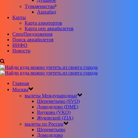
Душанбе
Туркменистан
Ашхабад
Карты
Карта аэропортов
Карта цен авиабилетов
CпецПредложения
Поиск авиабилетов
ИНФО
Новости
Главная
Москва
вылеты Международные
Шереметьево (SVO)
Домодедово (DME)
Внуково (VKO)
Жуковский (ZIA)
вылеты по России
Шереметьево
Домодедово