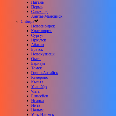
Нягань
Пермь
Салехард
Ханты-Мансийск
Сибирь
Новосибирск
Красноярск
Сургут
Иркутск
Абакан
Братск
Новокузнецк
Омск
Барнаул
Томск
Горно-Алтайск
Кемерово
Кызыл
Улан-Удэ
Чита
Енисейск
Игарка
Инта
Надым
Усть-Илимск