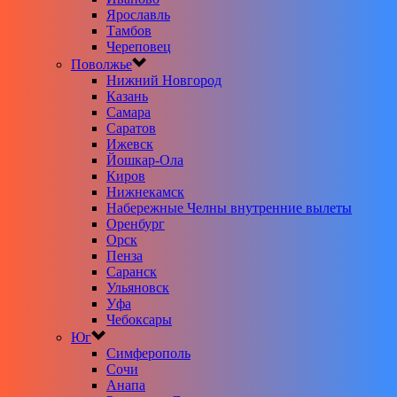
Ярославль
Тамбов
Череповец
Поволжье
Нижний Новгород
Казань
Самара
Саратов
Ижевск
Йошкар-Ола
Киров
Нижнекамск
Набережные Челны внутренние вылеты
Оренбург
Орск
Пенза
Саранск
Ульяновск
Уфа
Чебоксары
Юг
Симферополь
Сочи
Анапа