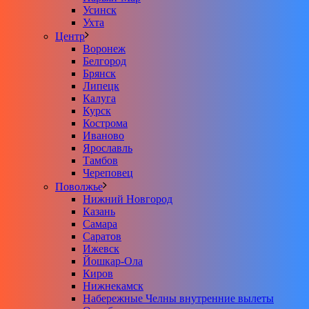
Усинск
Ухта
Центр
Воронеж
Белгород
Брянск
Липецк
Калуга
Курск
Кострома
Иваново
Ярославль
Тамбов
Череповец
Поволжье
Нижний Новгород
Казань
Самара
Саратов
Ижевск
Йошкар-Ола
Киров
Нижнекамск
Набережные Челны внутренние вылеты