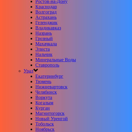
Ростов-на-Дону
Краснодар
Волгоград
Астрахань
Геленджик
Владикавказ
Назрань
Грозный
Махачкала
Элиста
Нальчик
Минеральные Воды
Ставрополь
Урал
Екатеринбург
Тюмень
Нижневартовск
Челябинск
Воркута
Когалым
Курган
Магнитогорск
Новый Уренгой
Тобольск
Ноябрьск