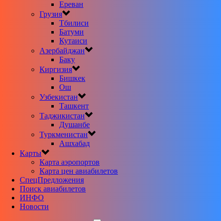
Ереван
Грузия
Тбилиси
Батуми
Кутаиси
Азербайджан
Баку
Киргизия
Бишкек
Ош
Узбекистан
Ташкент
Таджикистан
Душанбе
Туркменистан
Ашхабад
Карты
Карта аэропортов
Карта цен авиабилетов
CпецПредложения
Поиск авиабилетов
ИНФО
Новости