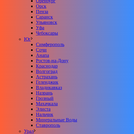
Оренбург
Орск
Пенза
Саранск
Ульяновск
Уфа
Чебоксары
Юг
Симферополь
Сочи
Анапа
Ростов-на-Дону
Краснодар
Волгоград
Астрахань
Геленджик
Владикавказ
Назрань
Грозный
Махачкала
Элиста
Нальчик
Минеральные Воды
Ставрополь
Урал