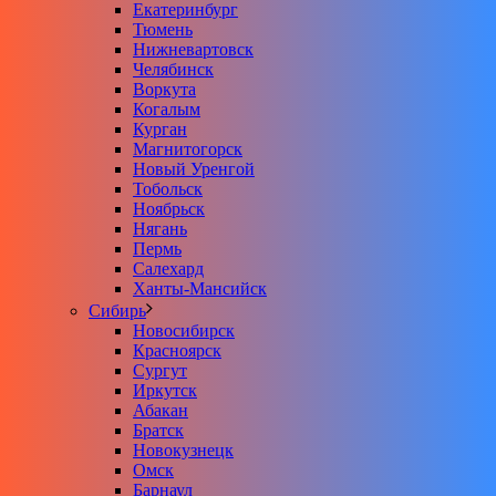
Екатеринбург
Тюмень
Нижневартовск
Челябинск
Воркута
Когалым
Курган
Магнитогорск
Новый Уренгой
Тобольск
Ноябрьск
Нягань
Пермь
Салехард
Ханты-Мансийск
Сибирь
Новосибирск
Красноярск
Сургут
Иркутск
Абакан
Братск
Новокузнецк
Омск
Барнаул