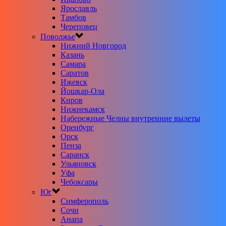
Ярославль
Тамбов
Череповец
Поволжье
Нижний Новгород
Казань
Самара
Саратов
Ижевск
Йошкар-Ола
Киров
Нижнекамск
Набережные Челны внутренние вылеты
Оренбург
Орск
Пенза
Саранск
Ульяновск
Уфа
Чебоксары
Юг
Симферополь
Сочи
Анапа