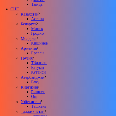
Тында
СНГ
Казахстан
Астана
Беларусь
Минск
Гродно
Молдова
Кишинёв
Армения
Ереван
Грузия
Тбилиси
Батуми
Кутаиси
Азербайджан
Баку
Киргизия
Бишкек
Ош
Узбекистан
Ташкент
Таджикистан