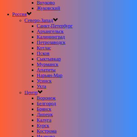
Внуково
Жуковский
Россия
Северо-Запад
Санкт-Петербург
Архангельск
Калининград
Петрозаводск
Котлас
Псков
Сыктывкар
Мурманск
Апатиты
Нарьян-Мар
Усинск
Ухта
Центр
Воронеж
Белгород
Брянск
Липецк
Калуга
Курск
Кострома
Иваново