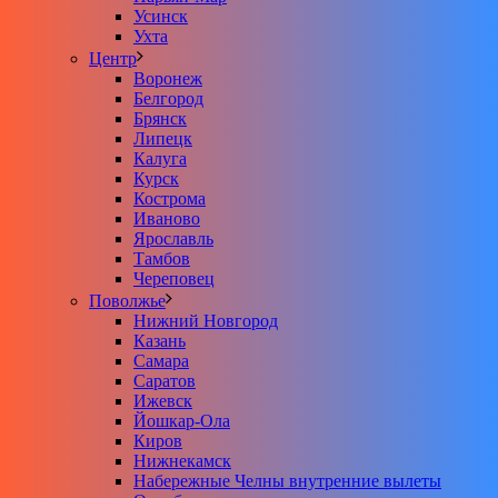
Усинск
Ухта
Центр
Воронеж
Белгород
Брянск
Липецк
Калуга
Курск
Кострома
Иваново
Ярославль
Тамбов
Череповец
Поволжье
Нижний Новгород
Казань
Самара
Саратов
Ижевск
Йошкар-Ола
Киров
Нижнекамск
Набережные Челны внутренние вылеты