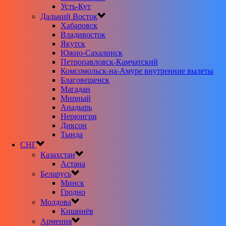
Усть-Кут
Дальний Восток
Хабаровск
Владивосток
Якутск
Южно-Сахалинск
Петропавловск-Камчатский
Комсомольск-на-Амуре внутренние вылеты
Благовещенск
Магадан
Мирный
Анадырь
Нерюнгри
Диксон
Тында
СНГ
Казахстан
Астана
Беларусь
Минск
Гродно
Молдова
Кишинёв
Армения