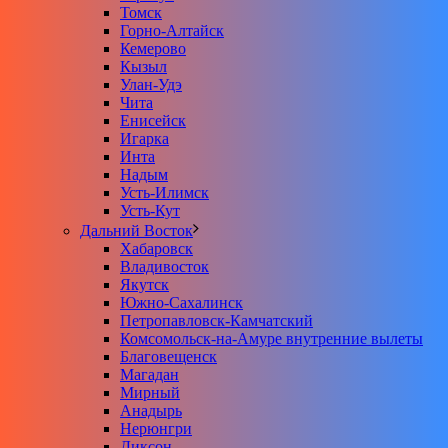
Томск
Горно-Алтайск
Кемерово
Кызыл
Улан-Удэ
Чита
Енисейск
Игарка
Инта
Надым
Усть-Илимск
Усть-Кут
Дальний Восток
Хабаровск
Владивосток
Якутск
Южно-Сахалинск
Петропавловск-Камчатский
Комсомольск-на-Амуре внутренние вылеты
Благовещенск
Магадан
Мирный
Анадырь
Нерюнгри
Диксон