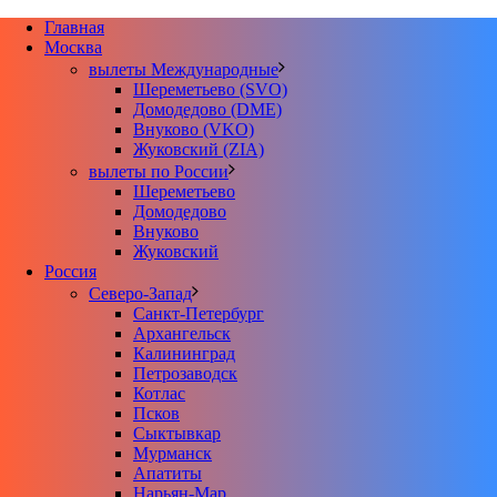
Главная
Москва
вылеты Международные
Шереметьево (SVO)
Домодедово (DME)
Внуково (VKO)
Жуковский (ZIA)
вылеты по России
Шереметьево
Домодедово
Внуково
Жуковский
Россия
Северо-Запад
Санкт-Петербург
Архангельск
Калининград
Петрозаводск
Котлас
Псков
Сыктывкар
Мурманск
Апатиты
Нарьян-Мар