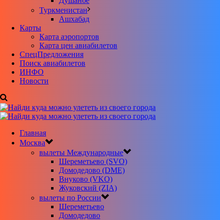
Душанбе
Туркменистан
Ашхабад
Карты
Карта аэропортов
Карта цен авиабилетов
CпецПредложения
Поиск авиабилетов
ИНФО
Новости
Главная
Москва
вылеты Международные
Шереметьево (SVO)
Домодедово (DME)
Внуково (VKO)
Жуковский (ZIA)
вылеты по России
Шереметьево
Домодедово