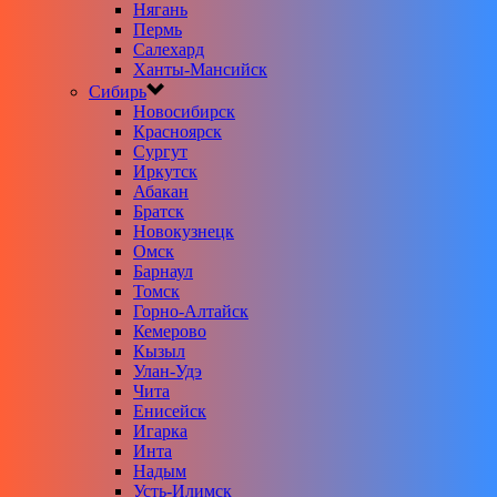
Нягань
Пермь
Салехард
Ханты-Мансийск
Сибирь
Новосибирск
Красноярск
Сургут
Иркутск
Абакан
Братск
Новокузнецк
Омск
Барнаул
Томск
Горно-Алтайск
Кемерово
Кызыл
Улан-Удэ
Чита
Енисейск
Игарка
Инта
Надым
Усть-Илимск