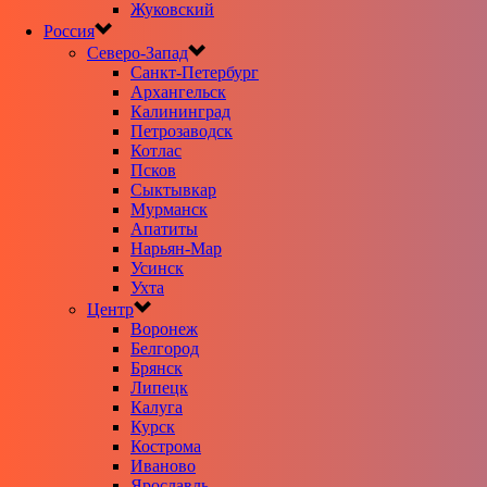
Жуковский
Россия
Северо-Запад
Санкт-Петербург
Архангельск
Калининград
Петрозаводск
Котлас
Псков
Сыктывкар
Мурманск
Апатиты
Нарьян-Мар
Усинск
Ухта
Центр
Воронеж
Белгород
Брянск
Липецк
Калуга
Курск
Кострома
Иваново
Ярославль