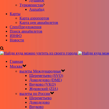
Душанбе
Туркменистан
Ашхабад
Карты
Карта аэропортов
Карта цен авиабилетов
CпецПредложения
Поиск авиабилетов
ИНФО
Новости
Главная
Москва
вылеты Международные
Шереметьево (SVO)
Домодедово (DME)
Внуково (VKO)
Жуковский (ZIA)
вылеты по России
Шереметьево
Домодедово
Внуково