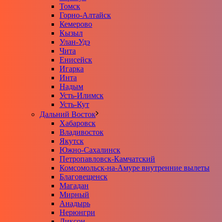
Томск
Горно-Алтайск
Кемерово
Кызыл
Улан-Удэ
Чита
Енисейск
Игарка
Инта
Надым
Усть-Илимск
Усть-Кут
Дальний Восток
Хабаровск
Владивосток
Якутск
Южно-Сахалинск
Петропавловск-Камчатский
Комсомольск-на-Амуре внутренние вылеты
Благовещенск
Магадан
Мирный
Анадырь
Нерюнгри
Диксон