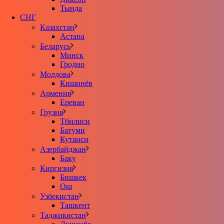
Тында
СНГ
Казахстан
Астана
Беларусь
Минск
Гродно
Молдова
Кишинёв
Армения
Ереван
Грузия
Тбилиси
Батуми
Кутаиси
Азербайджан
Баку
Киргизия
Бишкек
Ош
Узбекистан
Ташкент
Таджикистан