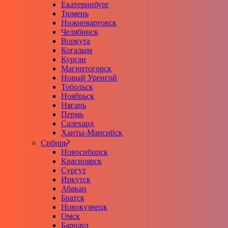
Екатеринбург
Тюмень
Нижневартовск
Челябинск
Воркута
Когалым
Курган
Магнитогорск
Новый Уренгой
Тобольск
Ноябрьск
Нягань
Пермь
Салехард
Ханты-Мансийск
Сибирь
Новосибирск
Красноярск
Сургут
Иркутск
Абакан
Братск
Новокузнецк
Омск
Барнаул