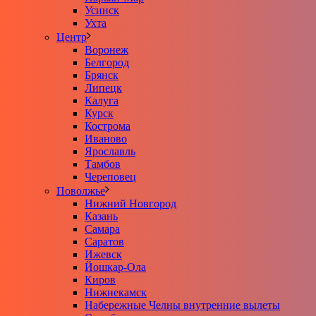
Усинск
Ухта
Центр
Воронеж
Белгород
Брянск
Липецк
Калуга
Курск
Кострома
Иваново
Ярославль
Тамбов
Череповец
Поволжье
Нижний Новгород
Казань
Самара
Саратов
Ижевск
Йошкар-Ола
Киров
Нижнекамск
Набережные Челны внутренние вылеты