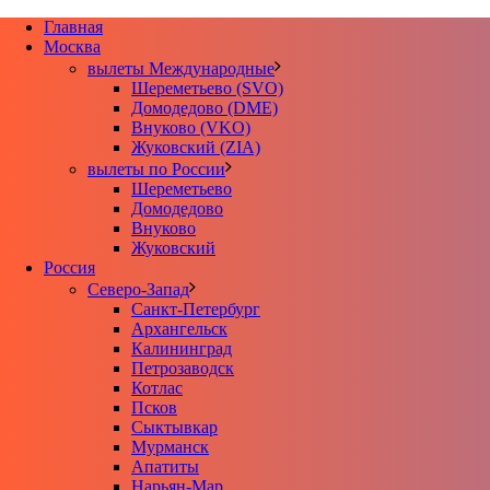
Главная
Москва
вылеты Международные
Шереметьево (SVO)
Домодедово (DME)
Внуково (VKO)
Жуковский (ZIA)
вылеты по России
Шереметьево
Домодедово
Внуково
Жуковский
Россия
Северо-Запад
Санкт-Петербург
Архангельск
Калининград
Петрозаводск
Котлас
Псков
Сыктывкар
Мурманск
Апатиты
Нарьян-Мар