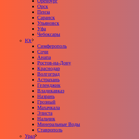
Оренбург
Орск
Пенза
Саранск
Ульяновск
Уфа
Чебоксары
Юг
Симферополь
Сочи
Анапа
Ростов-на-Дону
Краснодар
Волгоград
Астрахань
Геленджик
Владикавказ
Назрань
Грозный
Махачкала
Элиста
Нальчик
Минеральные Воды
Ставрополь
Урал