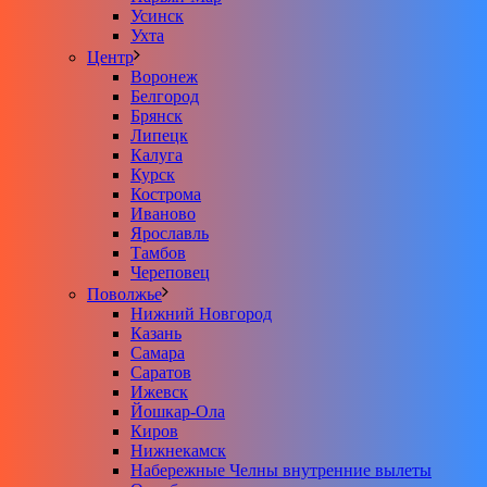
Усинск
Ухта
Центр
Воронеж
Белгород
Брянск
Липецк
Калуга
Курск
Кострома
Иваново
Ярославль
Тамбов
Череповец
Поволжье
Нижний Новгород
Казань
Самара
Саратов
Ижевск
Йошкар-Ола
Киров
Нижнекамск
Набережные Челны внутренние вылеты