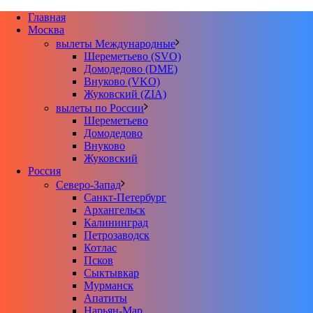
Главная
Москва
вылеты Международные
Шереметьево (SVO)
Домодедово (DME)
Внуково (VKO)
Жуковский (ZIA)
вылеты по России
Шереметьево
Домодедово
Внуково
Жуковский
Россия
Северо-Запад
Санкт-Петербург
Архангельск
Калининград
Петрозаводск
Котлас
Псков
Сыктывкар
Мурманск
Апатиты
Нарьян-Мар