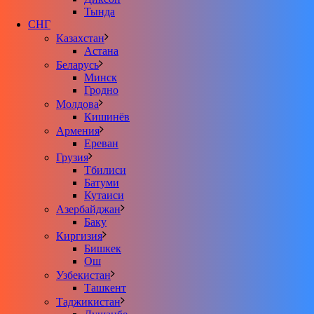
Тында
СНГ
Казахстан
Астана
Беларусь
Минск
Гродно
Молдова
Кишинёв
Армения
Ереван
Грузия
Тбилиси
Батуми
Кутаиси
Азербайджан
Баку
Киргизия
Бишкек
Ош
Узбекистан
Ташкент
Таджикистан