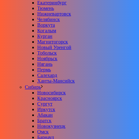
Екатеринбург
Тюмень
Нижневартовск
Челябинск
Воркута
Когалым
Курган
Магнитогорск
Новый Уренгой
Тобольск
Ноябрьск
Нягань
Пермь
Салехард
Ханты-Мансийск
Сибирь
Новосибирск
Красноярск
Сургут
Иркутск
Абакан
Братск
Новокузнецк
Омск
Барнаул