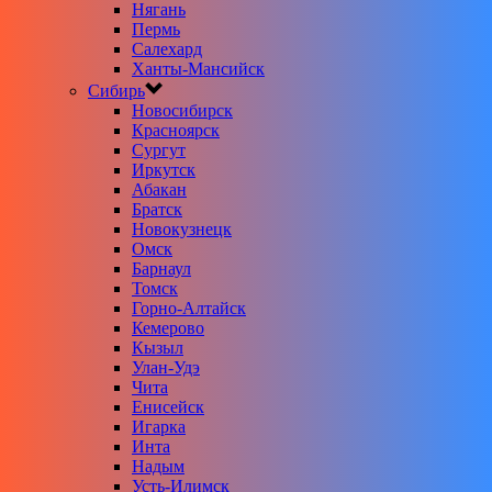
Нягань
Пермь
Салехард
Ханты-Мансийск
Сибирь
Новосибирск
Красноярск
Сургут
Иркутск
Абакан
Братск
Новокузнецк
Омск
Барнаул
Томск
Горно-Алтайск
Кемерово
Кызыл
Улан-Удэ
Чита
Енисейск
Игарка
Инта
Надым
Усть-Илимск