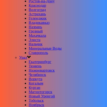
Ростов-на-Дону
Краснодар
Волгоград
Астрахань
Геленджик
Владикавказ
Назрань
Грозный
Махачкала
Элиста
Нальчик
Минеральные Воды
Ставрополь
Урал
Екатеринбург
Тюмень
Нижневартовск
Челябинск
Воркута
Когалым
Курган
Магнитогорск
Новый Уренгой
Тобольск
Ноябрьск