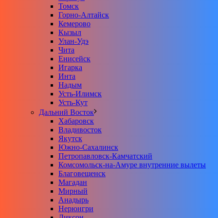
Томск
Горно-Алтайск
Кемерово
Кызыл
Улан-Удэ
Чита
Енисейск
Игарка
Инта
Надым
Усть-Илимск
Усть-Кут
Дальний Восток
Хабаровск
Владивосток
Якутск
Южно-Сахалинск
Петропавловск-Камчатский
Комсомольск-на-Амуре внутренние вылеты
Благовещенск
Магадан
Мирный
Анадырь
Нерюнгри
Диксон