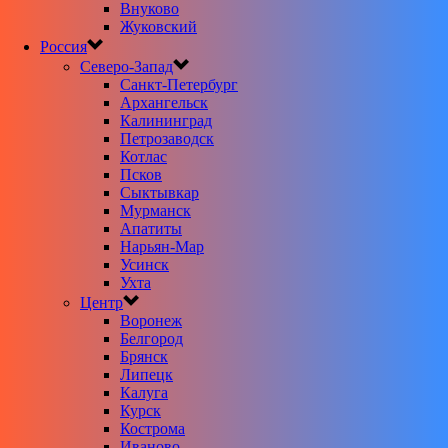
Внуково
Жуковский
Россия
Северо-Запад
Санкт-Петербург
Архангельск
Калининград
Петрозаводск
Котлас
Псков
Сыктывкар
Мурманск
Апатиты
Нарьян-Мар
Усинск
Ухта
Центр
Воронеж
Белгород
Брянск
Липецк
Калуга
Курск
Кострома
Иваново