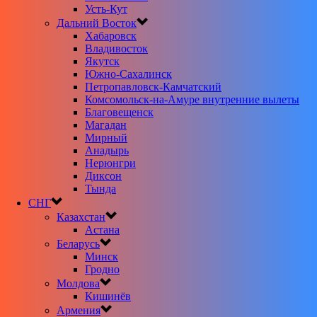
Усть-Кут
Дальний Восток
Хабаровск
Владивосток
Якутск
Южно-Сахалинск
Петропавловск-Камчатский
Комсомольск-на-Амуре внутренние вылеты
Благовещенск
Магадан
Мирный
Анадырь
Нерюнгри
Диксон
Тында
СНГ
Казахстан
Астана
Беларусь
Минск
Гродно
Молдова
Кишинёв
Армения