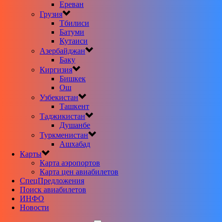
Ереван
Грузия
Тбилиси
Батуми
Кутаиси
Азербайджан
Баку
Киргизия
Бишкек
Ош
Узбекистан
Ташкент
Таджикистан
Душанбе
Туркменистан
Ашхабад
Карты
Карта аэропортов
Карта цен авиабилетов
CпецПредложения
Поиск авиабилетов
ИНФО
Новости