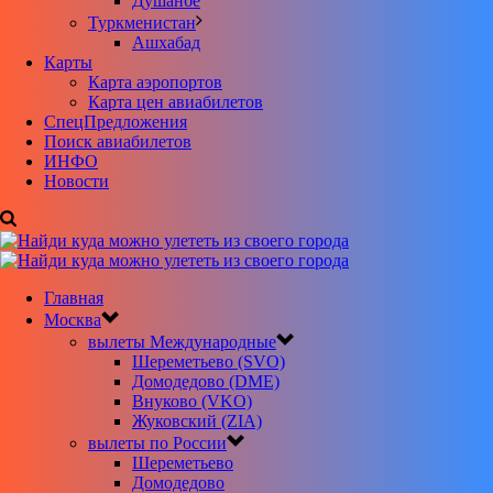
Душанбе
Туркменистан
Ашхабад
Карты
Карта аэропортов
Карта цен авиабилетов
CпецПредложения
Поиск авиабилетов
ИНФО
Новости
Главная
Москва
вылеты Международные
Шереметьево (SVO)
Домодедово (DME)
Внуково (VKO)
Жуковский (ZIA)
вылеты по России
Шереметьево
Домодедово