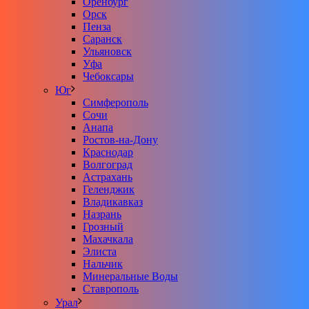
Оренбург
Орск
Пенза
Саранск
Ульяновск
Уфа
Чебоксары
Юг
Симферополь
Сочи
Анапа
Ростов-на-Дону
Краснодар
Волгоград
Астрахань
Геленджик
Владикавказ
Назрань
Грозный
Махачкала
Элиста
Нальчик
Минеральные Воды
Ставрополь
Урал