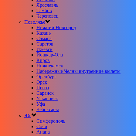
Ярославль
Тамбов
Череповец
Поволжье
Нижний Новгород
Казань
Самара
Саратов
Ижевск
Йошкар-Ола
Киров
Нижнекамск
Набережные Челны внутренние вылеты
Оренбург
Орск
Пенза
Саранск
Ульяновск
Уфа
Чебоксары
Юг
Симферополь
Сочи
Анапа