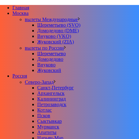
Главная
Москва
вылеты Международные
Шереметьево (SVO)
Домодедово (DME)
Внуково (VKO)
Жуковский (ZIA)
вылеты по России
Шереметьево
Домодедово
Внуково
Жуковский
Россия
Северо-Запад
Санкт-Петербург
Архангельск
Калининград
Петрозаводск
Котлас
Псков
Сыктывкар
Мурманск
Апатиты
Нарьян-Мар