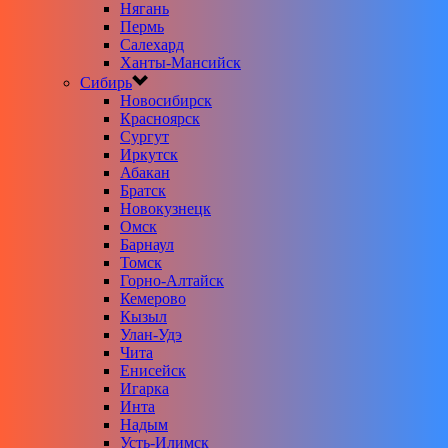
Нягань
Пермь
Салехард
Ханты-Мансийск
Сибирь
Новосибирск
Красноярск
Сургут
Иркутск
Абакан
Братск
Новокузнецк
Омск
Барнаул
Томск
Горно-Алтайск
Кемерово
Кызыл
Улан-Удэ
Чита
Енисейск
Игарка
Инта
Надым
Усть-Илимск