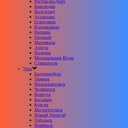
Ростов-на-Дону
Краснодар
Волгоград
Астрахань
Геленджик
Владикавказ
Назрань
Грозный
Махачкала
Элиста
Нальчик
Минеральные Воды
Ставрополь
Урал
Екатеринбург
Тюмень
Нижневартовск
Челябинск
Воркута
Когалым
Курган
Магнитогорск
Новый Уренгой
Тобольск
Ноябрьск