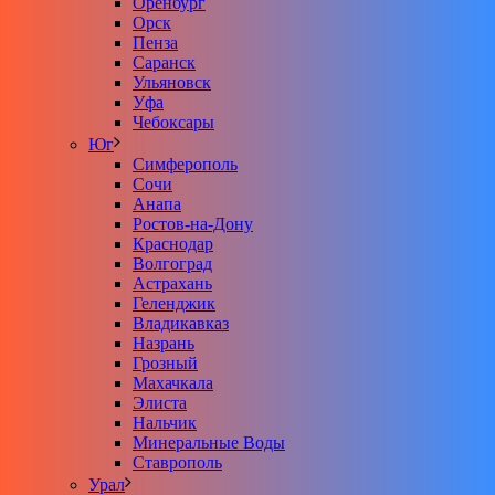
Оренбург
Орск
Пенза
Саранск
Ульяновск
Уфа
Чебоксары
Юг
Симферополь
Сочи
Анапа
Ростов-на-Дону
Краснодар
Волгоград
Астрахань
Геленджик
Владикавказ
Назрань
Грозный
Махачкала
Элиста
Нальчик
Минеральные Воды
Ставрополь
Урал