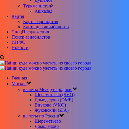
Душанбе
Туркменистан
Ашхабад
Карты
Карта аэропортов
Карта цен авиабилетов
CпецПредложения
Поиск авиабилетов
ИНФО
Новости
Главная
Москва
вылеты Международные
Шереметьево (SVO)
Домодедово (DME)
Внуково (VKO)
Жуковский (ZIA)
вылеты по России
Шереметьево
Домодедово