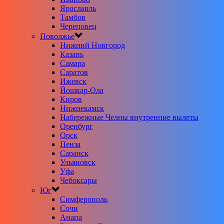
Ярославль
Тамбов
Череповец
Поволжье
Нижний Новгород
Казань
Самара
Саратов
Ижевск
Йошкар-Ола
Киров
Нижнекамск
Набережные Челны внутренние вылеты
Оренбург
Орск
Пенза
Саранск
Ульяновск
Уфа
Чебоксары
Юг
Симферополь
Сочи
Анапа