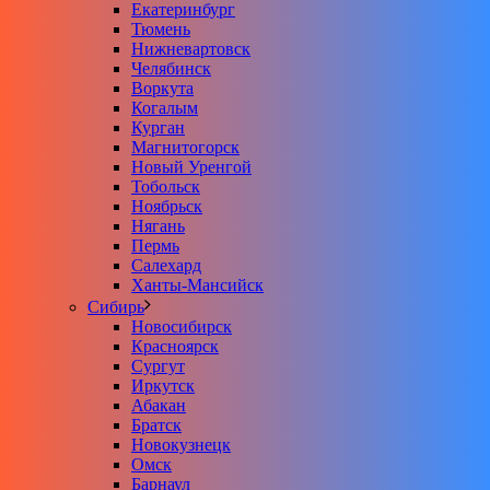
Екатеринбург
Тюмень
Нижневартовск
Челябинск
Воркута
Когалым
Курган
Магнитогорск
Новый Уренгой
Тобольск
Ноябрьск
Нягань
Пермь
Салехард
Ханты-Мансийск
Сибирь
Новосибирск
Красноярск
Сургут
Иркутск
Абакан
Братск
Новокузнецк
Омск
Барнаул