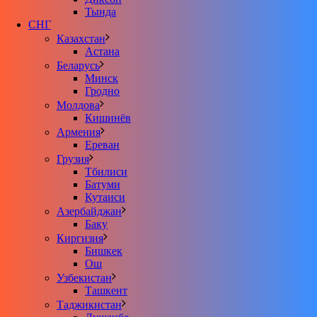
Тында
СНГ
Казахстан
Астана
Беларусь
Минск
Гродно
Молдова
Кишинёв
Армения
Ереван
Грузия
Тбилиси
Батуми
Кутаиси
Азербайджан
Баку
Киргизия
Бишкек
Ош
Узбекистан
Ташкент
Таджикистан