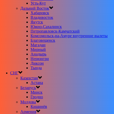
Усть-Кут
Дальний Восток
Хабаровск
Владивосток
Якутск
Южно-Сахалинск
Петропавловск-Камчатский
Комсомольск-на-Амуре внутренние вылеты
Благовещенск
Магадан
Мирный
Анадырь
Нерюнгри
Диксон
Тында
СНГ
Казахстан
Астана
Беларусь
Минск
Гродно
Молдова
Кишинёв
Армения