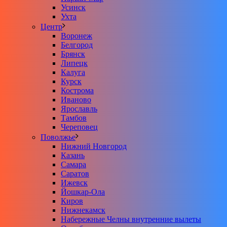
Усинск
Ухта
Центр
Воронеж
Белгород
Брянск
Липецк
Калуга
Курск
Кострома
Иваново
Ярославль
Тамбов
Череповец
Поволжье
Нижний Новгород
Казань
Самара
Саратов
Ижевск
Йошкар-Ола
Киров
Нижнекамск
Набережные Челны внутренние вылеты