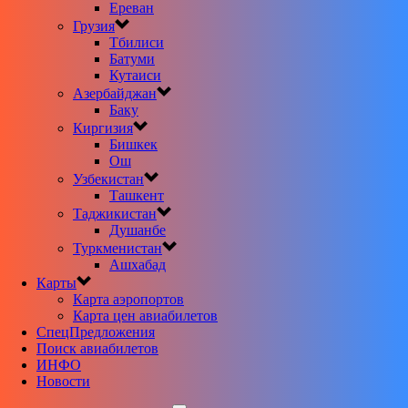
Ереван
Грузия
Тбилиси
Батуми
Кутаиси
Азербайджан
Баку
Киргизия
Бишкек
Ош
Узбекистан
Ташкент
Таджикистан
Душанбе
Туркменистан
Ашхабад
Карты
Карта аэропортов
Карта цен авиабилетов
CпецПредложения
Поиск авиабилетов
ИНФО
Новости