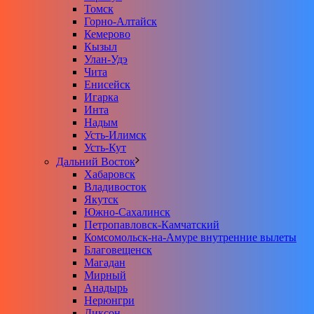
Томск
Горно-Алтайск
Кемерово
Кызыл
Улан-Удэ
Чита
Енисейск
Игарка
Инта
Надым
Усть-Илимск
Усть-Кут
Дальний Восток
Хабаровск
Владивосток
Якутск
Южно-Сахалинск
Петропавловск-Камчатский
Комсомольск-на-Амуре внутренние вылеты
Благовещенск
Магадан
Мирный
Анадырь
Нерюнгри
Диксон