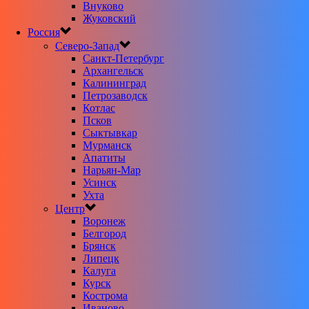
Внуково
Жуковский
Россия
Северо-Запад
Санкт-Петербург
Архангельск
Калининград
Петрозаводск
Котлас
Псков
Сыктывкар
Мурманск
Апатиты
Нарьян-Мар
Усинск
Ухта
Центр
Воронеж
Белгород
Брянск
Липецк
Калуга
Курск
Кострома
Иваново