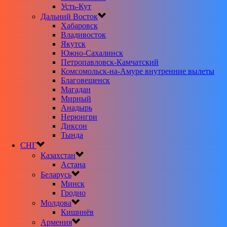
Усть-Кут
Дальний Восток
Хабаровск
Владивосток
Якутск
Южно-Сахалинск
Петропавловск-Камчатский
Комсомольск-на-Амуре внутренние вылеты
Благовещенск
Магадан
Мирный
Анадырь
Нерюнгри
Диксон
Тында
СНГ
Казахстан
Астана
Беларусь
Минск
Гродно
Молдова
Кишинёв
Армения