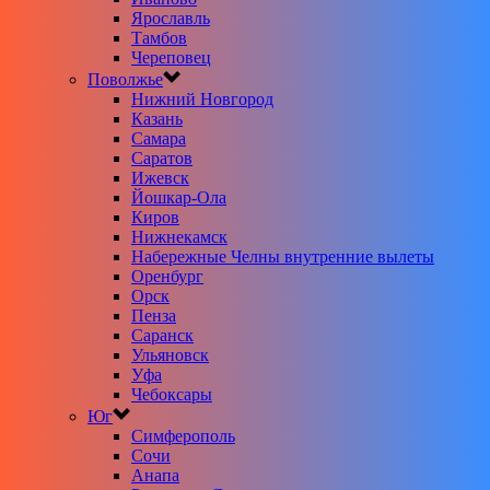
Ярославль
Тамбов
Череповец
Поволжье
Нижний Новгород
Казань
Самара
Саратов
Ижевск
Йошкар-Ола
Киров
Нижнекамск
Набережные Челны внутренние вылеты
Оренбург
Орск
Пенза
Саранск
Ульяновск
Уфа
Чебоксары
Юг
Симферополь
Сочи
Анапа