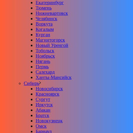
Екатеринбург
Тюмень
Нижневартовск
Челябинск
Воркута
Когалым
Курган
Магнитогорск
Новый Уренгой
Тобольск
Ноябрьск
Нягань
Пермь
Салехард
Ханты-Мансийск
Сибирь
Новосибирск
Красноярск
Сургут
Иркутск
Абакан
Братск
Новокузнецк
Омск
Барнаул