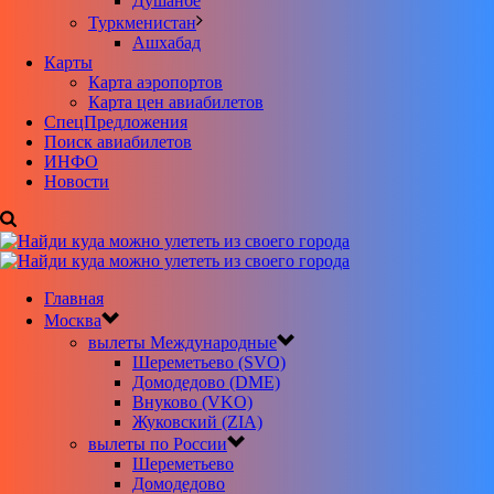
Душанбе
Туркменистан
Ашхабад
Карты
Карта аэропортов
Карта цен авиабилетов
CпецПредложения
Поиск авиабилетов
ИНФО
Новости
Главная
Москва
вылеты Международные
Шереметьево (SVO)
Домодедово (DME)
Внуково (VKO)
Жуковский (ZIA)
вылеты по России
Шереметьево
Домодедово