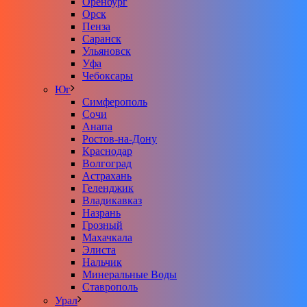
Оренбург
Орск
Пенза
Саранск
Ульяновск
Уфа
Чебоксары
Юг
Симферополь
Сочи
Анапа
Ростов-на-Дону
Краснодар
Волгоград
Астрахань
Геленджик
Владикавказ
Назрань
Грозный
Махачкала
Элиста
Нальчик
Минеральные Воды
Ставрополь
Урал