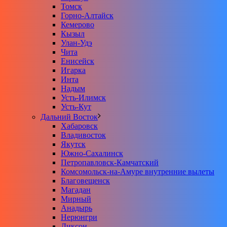
Томск
Горно-Алтайск
Кемерово
Кызыл
Улан-Удэ
Чита
Енисейск
Игарка
Инта
Надым
Усть-Илимск
Усть-Кут
Дальний Восток
Хабаровск
Владивосток
Якутск
Южно-Сахалинск
Петропавловск-Камчатский
Комсомольск-на-Амуре внутренние вылеты
Благовещенск
Магадан
Мирный
Анадырь
Нерюнгри
Диксон