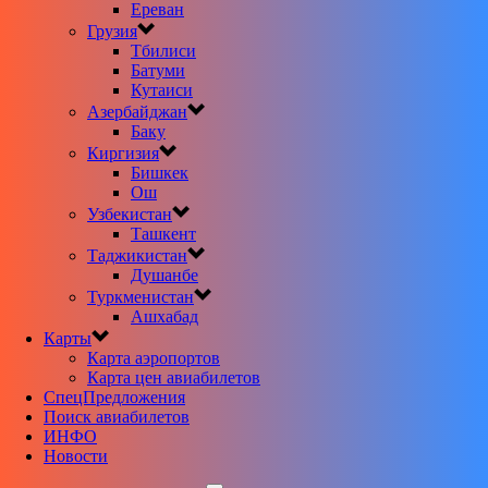
Ереван
Грузия
Тбилиси
Батуми
Кутаиси
Азербайджан
Баку
Киргизия
Бишкек
Ош
Узбекистан
Ташкент
Таджикистан
Душанбе
Туркменистан
Ашхабад
Карты
Карта аэропортов
Карта цен авиабилетов
CпецПредложения
Поиск авиабилетов
ИНФО
Новости