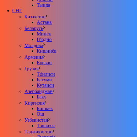
Тында
СНГ
Казахстан
Астана
Беларусь
Минск
Гродно
Молдова
Кишинёв
Армения
Ереван
Грузия
Тбилиси
Батуми
Кутаиси
Азербайджан
Баку
Киргизия
Бишкек
Ош
Узбекистан
Ташкент
Таджикистан