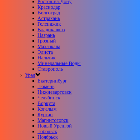
Ростов-на-Дону
Краснодар
Волгоград
Астрахань
Геленджик
Владикавказ
Назрань
Грозный
Махачкала
Элиста
Нальчик
Минеральные Воды
Ставрополь
Урал
Екатеринбург
Тюмень
Нижневартовск
Челябинск
Воркута
Когалым
Курган
Магнитогорск
Новый Уренгой
Тобольск
Ноябрьск