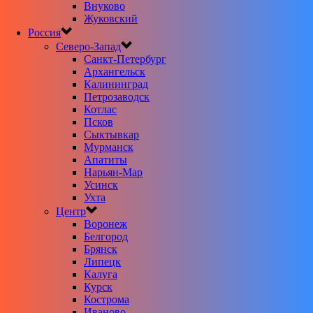
Внуково
Жуковский
Россия
Северо-Запад
Санкт-Петербург
Архангельск
Калининград
Петрозаводск
Котлас
Псков
Сыктывкар
Мурманск
Апатиты
Нарьян-Мар
Усинск
Ухта
Центр
Воронеж
Белгород
Брянск
Липецк
Калуга
Курск
Кострома
Иваново