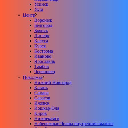
Усинск
Ухта
Центр
Воронеж
Белгород
Брянск
Липецк
Калуга
Курск
Кострома
Иваново
Ярославль
Тамбов
Череповец
Поволжье
Нижний Новгород
Казань
Самара
Саратов
Ижевск
Йошкар-Ола
Киров
Нижнекамск
Набережные Челны внутренние вылеты