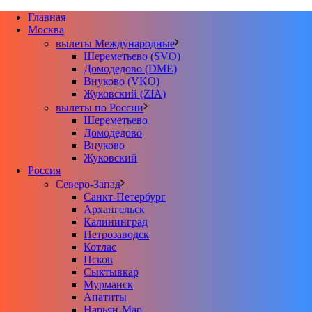
Главная
Москва
вылеты Международные
Шереметьево (SVO)
Домодедово (DME)
Внуково (VKO)
Жуковский (ZIA)
вылеты по России
Шереметьево
Домодедово
Внуково
Жуковский
Россия
Северо-Запад
Санкт-Петербург
Архангельск
Калининград
Петрозаводск
Котлас
Псков
Сыктывкар
Мурманск
Апатиты
Нарьян-Мар