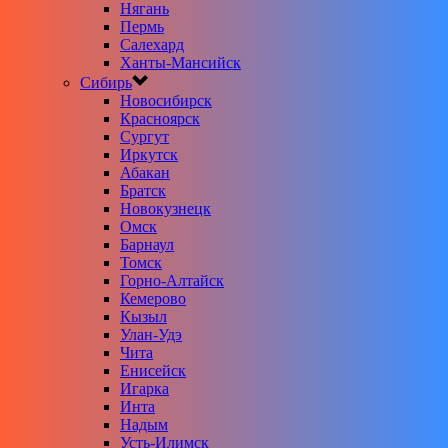
Нягань
Пермь
Салехард
Ханты-Мансийск
Сибирь
Новосибирск
Красноярск
Сургут
Иркутск
Абакан
Братск
Новокузнецк
Омск
Барнаул
Томск
Горно-Алтайск
Кемерово
Кызыл
Улан-Удэ
Чита
Енисейск
Игарка
Инта
Надым
Усть-Илимск