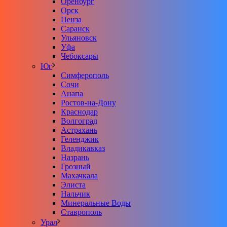
Оренбург
Орск
Пенза
Саранск
Ульяновск
Уфа
Чебоксары
Юг
Симферополь
Сочи
Анапа
Ростов-на-Дону
Краснодар
Волгоград
Астрахань
Геленджик
Владикавказ
Назрань
Грозный
Махачкала
Элиста
Нальчик
Минеральные Воды
Ставрополь
Урал