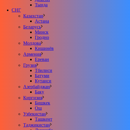
Тында
СНГ
Казахстан
Астана
Беларусь
Минск
Гродно
Молдова
Кишинёв
Армения
Ереван
Грузия
Тбилиси
Батуми
Кутаиси
Азербайджан
Баку
Киргизия
Бишкек
Ош
Узбекистан
Ташкент
Таджикистан