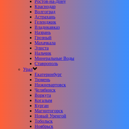
Ростов-на-Дону
Краснодар
Волгоград
Астрахань
Геленджик
Владикавказ
Назрань
Грозный
Махачкала
Элиста
Нальчик
Минеральные Воды
Ставрополь
Урал
Екатеринбург
Тюмень
Нижневартовск
Челябинск
Воркута
Когалым
Курган
Магнитогорск
Новый Уренгой
Тобольск
Ноябрьск