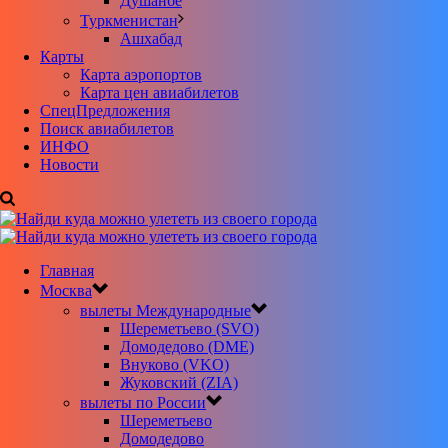
Душанбе
Туркменистан
Ашхабад
Карты
Карта аэропортов
Карта цен авиабилетов
CпецПредложения
Поиск авиабилетов
ИНФО
Новости
Главная
Москва
вылеты Международные
Шереметьево (SVO)
Домодедово (DME)
Внуково (VKO)
Жуковский (ZIA)
вылеты по России
Шереметьево
Домодедово