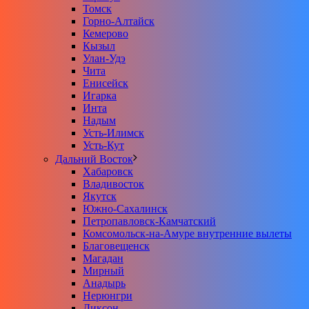
Томск
Горно-Алтайск
Кемерово
Кызыл
Улан-Удэ
Чита
Енисейск
Игарка
Инта
Надым
Усть-Илимск
Усть-Кут
Дальний Восток
Хабаровск
Владивосток
Якутск
Южно-Сахалинск
Петропавловск-Камчатский
Комсомольск-на-Амуре внутренние вылеты
Благовещенск
Магадан
Мирный
Анадырь
Нерюнгри
Диксон