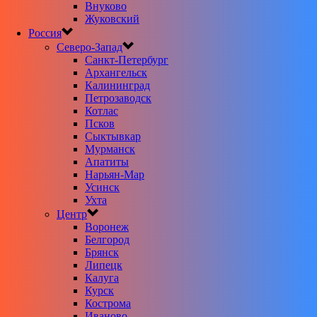
Внуково
Жуковский
Россия
Северо-Запад
Санкт-Петербург
Архангельск
Калининград
Петрозаводск
Котлас
Псков
Сыктывкар
Мурманск
Апатиты
Нарьян-Мар
Усинск
Ухта
Центр
Воронеж
Белгород
Брянск
Липецк
Калуга
Курск
Кострома
Иваново