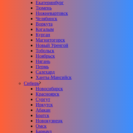
Екатеринбург
Тюмень
Нижневартовск
Челябинск
Воркута
Когалым
Курган
Магнитогорск
Новый Уренгой
Тобольск
Ноябрьск
Нягань
Пермь
Салехард
Ханты-Мансийск
Сибирь
Новосибирск
Красноярск
Сургут
Иркутск
Абакан
Братск
Новокузнецк
Омск
Барнаул