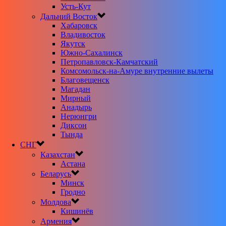
Усть-Кут
Дальний Восток
Хабаровск
Владивосток
Якутск
Южно-Сахалинск
Петропавловск-Камчатский
Комсомольск-на-Амуре внутренние вылеты
Благовещенск
Магадан
Мирный
Анадырь
Нерюнгри
Диксон
Тында
СНГ
Казахстан
Астана
Беларусь
Минск
Гродно
Молдова
Кишинёв
Армения