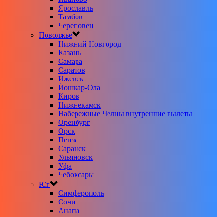
Ярославль
Тамбов
Череповец
Поволжье
Нижний Новгород
Казань
Самара
Саратов
Ижевск
Йошкар-Ола
Киров
Нижнекамск
Набережные Челны внутренние вылеты
Оренбург
Орск
Пенза
Саранск
Ульяновск
Уфа
Чебоксары
Юг
Симферополь
Сочи
Анапа