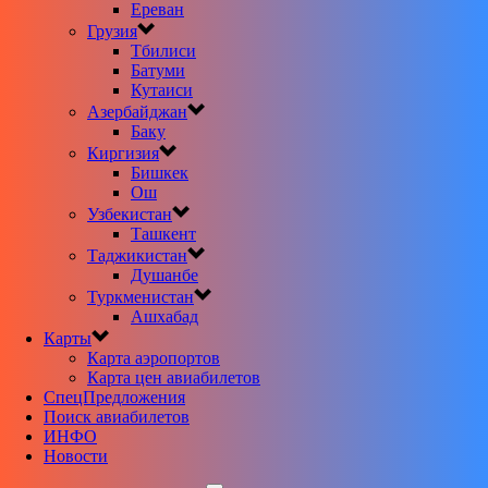
Ереван
Грузия
Тбилиси
Батуми
Кутаиси
Азербайджан
Баку
Киргизия
Бишкек
Ош
Узбекистан
Ташкент
Таджикистан
Душанбе
Туркменистан
Ашхабад
Карты
Карта аэропортов
Карта цен авиабилетов
CпецПредложения
Поиск авиабилетов
ИНФО
Новости