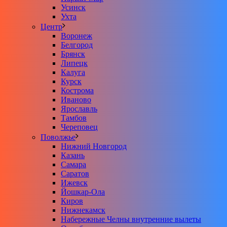
Усинск
Ухта
Центр
Воронеж
Белгород
Брянск
Липецк
Калуга
Курск
Кострома
Иваново
Ярославль
Тамбов
Череповец
Поволжье
Нижний Новгород
Казань
Самара
Саратов
Ижевск
Йошкар-Ола
Киров
Нижнекамск
Набережные Челны внутренние вылеты