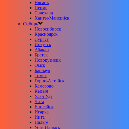
Нягань
Пермь
Салехард
Ханты-Мансийск
Сибирь
Новосибирск
Красноярск
Сургут
Иркутск
Абакан
Братск
Новокузнецк
Омск
Барнаул
Томск
Горно-Алтайск
Кемерово
Кызыл
Улан-Удэ
Чита
Енисейск
Игарка
Инта
Надым
Усть-Илимск