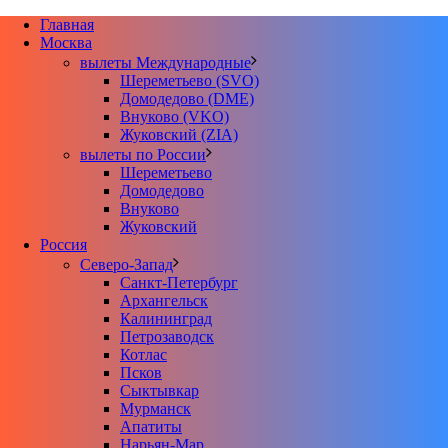
Главная
Москва
вылеты Международные
Шереметьево (SVO)
Домодедово (DME)
Внуково (VKO)
Жуковский (ZIA)
вылеты по России
Шереметьево
Домодедово
Внуково
Жуковский
Россия
Северо-Запад
Санкт-Петербург
Архангельск
Калининград
Петрозаводск
Котлас
Псков
Сыктывкар
Мурманск
Апатиты
Нарьян-Мар