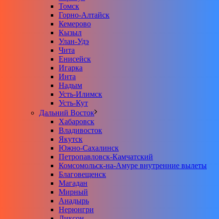
Томск
Горно-Алтайск
Кемерово
Кызыл
Улан-Удэ
Чита
Енисейск
Игарка
Инта
Надым
Усть-Илимск
Усть-Кут
Дальний Восток
Хабаровск
Владивосток
Якутск
Южно-Сахалинск
Петропавловск-Камчатский
Комсомольск-на-Амуре внутренние вылеты
Благовещенск
Магадан
Мирный
Анадырь
Нерюнгри
Диксон