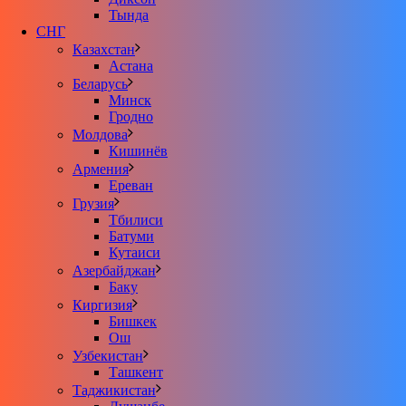
Тында
СНГ
Казахстан
Астана
Беларусь
Минск
Гродно
Молдова
Кишинёв
Армения
Ереван
Грузия
Тбилиси
Батуми
Кутаиси
Азербайджан
Баку
Киргизия
Бишкек
Ош
Узбекистан
Ташкент
Таджикистан