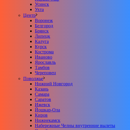
Усинск
Ухта
Центр
Воронеж
Белгород
Брянск
Липецк
Калуга
Курск
Кострома
Иваново
Ярославль
Тамбов
Череповец
Поволжье
Нижний Новгород
Казань
Самара
Саратов
Ижевск
Йошкар-Ола
Киров
Нижнекамск
Набережные Челны внутренние вылеты