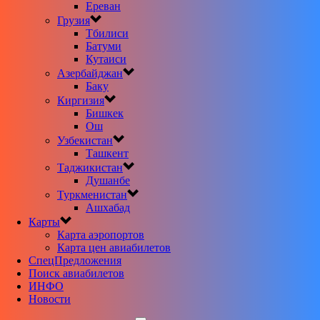
Ереван
Грузия
Тбилиси
Батуми
Кутаиси
Азербайджан
Баку
Киргизия
Бишкек
Ош
Узбекистан
Ташкент
Таджикистан
Душанбе
Туркменистан
Ашхабад
Карты
Карта аэропортов
Карта цен авиабилетов
CпецПредложения
Поиск авиабилетов
ИНФО
Новости