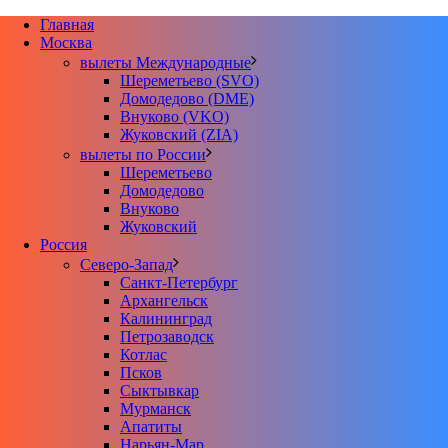
Главная
Москва
вылеты Международные
Шереметьево (SVO)
Домодедово (DME)
Внуково (VKO)
Жуковский (ZIA)
вылеты по России
Шереметьево
Домодедово
Внуково
Жуковский
Россия
Северо-Запад
Санкт-Петербург
Архангельск
Калининград
Петрозаводск
Котлас
Псков
Сыктывкар
Мурманск
Апатиты
Нарьян-Мар