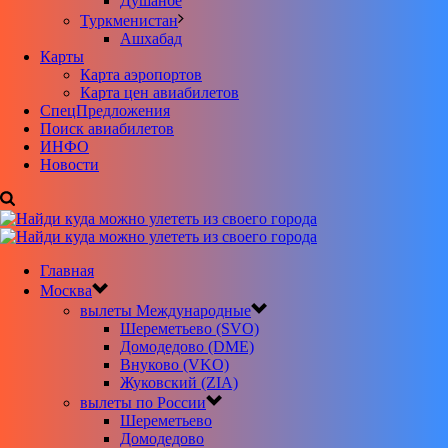
Душанбе
Туркменистан
Ашхабад
Карты
Карта аэропортов
Карта цен авиабилетов
CпецПредложения
Поиск авиабилетов
ИНФО
Новости
Главная
Москва
вылеты Международные
Шереметьево (SVO)
Домодедово (DME)
Внуково (VKO)
Жуковский (ZIA)
вылеты по России
Шереметьево
Домодедово