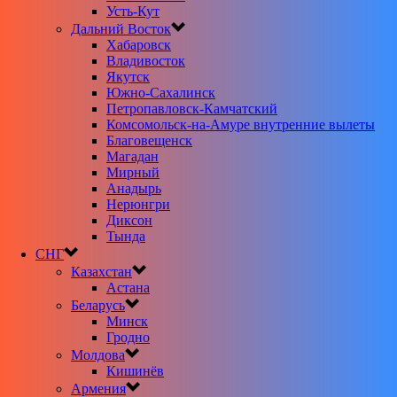
Усть-Кут
Дальний Восток
Хабаровск
Владивосток
Якутск
Южно-Сахалинск
Петропавловск-Камчатский
Комсомольск-на-Амуре внутренние вылеты
Благовещенск
Магадан
Мирный
Анадырь
Нерюнгри
Диксон
Тында
СНГ
Казахстан
Астана
Беларусь
Минск
Гродно
Молдова
Кишинёв
Армения