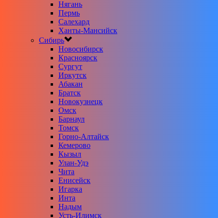
Нягань
Пермь
Салехард
Ханты-Мансийск
Сибирь
Новосибирск
Красноярск
Сургут
Иркутск
Абакан
Братск
Новокузнецк
Омск
Барнаул
Томск
Горно-Алтайск
Кемерово
Кызыл
Улан-Удэ
Чита
Енисейск
Игарка
Инта
Надым
Усть-Илимск