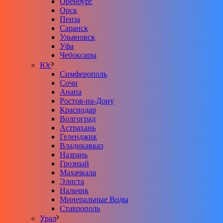
Оренбург
Орск
Пенза
Саранск
Ульяновск
Уфа
Чебоксары
Юг
Симферополь
Сочи
Анапа
Ростов-на-Дону
Краснодар
Волгоград
Астрахань
Геленджик
Владикавказ
Назрань
Грозный
Махачкала
Элиста
Нальчик
Минеральные Воды
Ставрополь
Урал