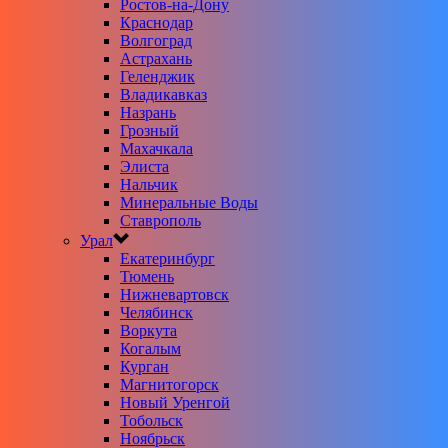
Ростов-на-Дону
Краснодар
Волгоград
Астрахань
Геленджик
Владикавказ
Назрань
Грозный
Махачкала
Элиста
Нальчик
Минеральные Воды
Ставрополь
Урал
Екатеринбург
Тюмень
Нижневартовск
Челябинск
Воркута
Когалым
Курган
Магнитогорск
Новый Уренгой
Тобольск
Ноябрьск