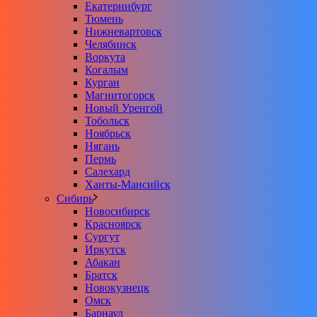
Екатеринбург
Тюмень
Нижневартовск
Челябинск
Воркута
Когалым
Курган
Магнитогорск
Новый Уренгой
Тобольск
Ноябрьск
Нягань
Пермь
Салехард
Ханты-Мансийск
Сибирь
Новосибирск
Красноярск
Сургут
Иркутск
Абакан
Братск
Новокузнецк
Омск
Барнаул