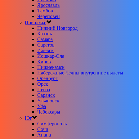
Ярославль
Тамбов
Череповец
Поволжье
Нижний Новгород
Казань
Самара
Саратов
Ижевск
Йошкар-Ола
Киров
Нижнекамск
Набережные Челны внутренние вылеты
Оренбург
Орск
Пенза
Саранск
Ульяновск
Уфа
Чебоксары
Юг
Симферополь
Сочи
Анапа