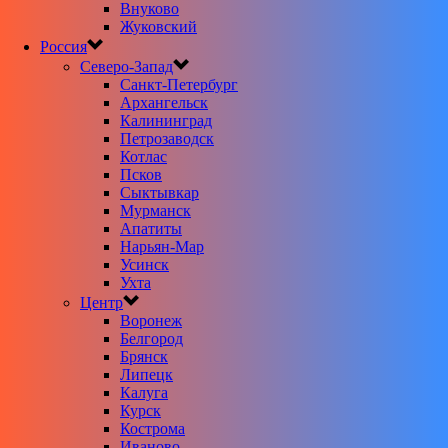
Внуково
Жуковский
Россия
Северо-Запад
Санкт-Петербург
Архангельск
Калининград
Петрозаводск
Котлас
Псков
Сыктывкар
Мурманск
Апатиты
Нарьян-Мар
Усинск
Ухта
Центр
Воронеж
Белгород
Брянск
Липецк
Калуга
Курск
Кострома
Иваново