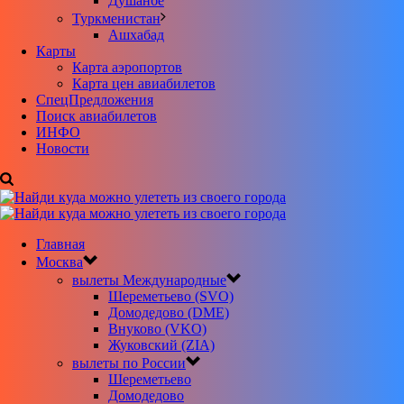
Душанбе
Туркменистан
Ашхабад
Карты
Карта аэропортов
Карта цен авиабилетов
CпецПредложения
Поиск авиабилетов
ИНФО
Новости
Главная
Москва
вылеты Международные
Шереметьево (SVO)
Домодедово (DME)
Внуково (VKO)
Жуковский (ZIA)
вылеты по России
Шереметьево
Домодедово