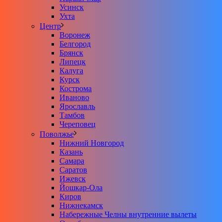
Усинск
Ухта
Центр
Воронеж
Белгород
Брянск
Липецк
Калуга
Курск
Кострома
Иваново
Ярославль
Тамбов
Череповец
Поволжье
Нижний Новгород
Казань
Самара
Саратов
Ижевск
Йошкар-Ола
Киров
Нижнекамск
Набережные Челны внутренние вылеты