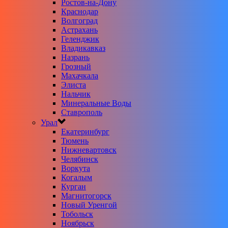
Ростов-на-Дону
Краснодар
Волгоград
Астрахань
Геленджик
Владикавказ
Назрань
Грозный
Махачкала
Элиста
Нальчик
Минеральные Воды
Ставрополь
Урал
Екатеринбург
Тюмень
Нижневартовск
Челябинск
Воркута
Когалым
Курган
Магнитогорск
Новый Уренгой
Тобольск
Ноябрьск