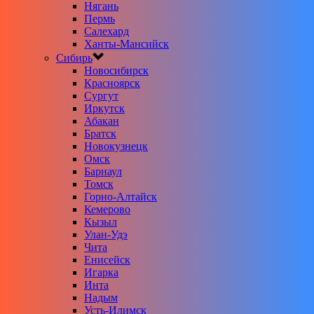
Нягань
Пермь
Салехард
Ханты-Мансийск
Сибирь
Новосибирск
Красноярск
Сургут
Иркутск
Абакан
Братск
Новокузнецк
Омск
Барнаул
Томск
Горно-Алтайск
Кемерово
Кызыл
Улан-Удэ
Чита
Енисейск
Игарка
Инта
Надым
Усть-Илимск