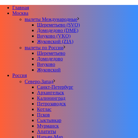
Главная
Москва
вылеты Международные
Шереметьево (SVO)
Домодедово (DME)
Внуково (VKO)
Жуковский (ZIA)
вылеты по России
Шереметьево
Домодедово
Внуково
Жуковский
Россия
Северо-Запад
Санкт-Петербург
Архангельск
Калининград
Петрозаводск
Котлас
Псков
Сыктывкар
Мурманск
Апатиты
Нарьян-Мар