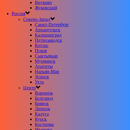
Внуково
Жуковский
Россия
Северо-Запад
Санкт-Петербург
Архангельск
Калининград
Петрозаводск
Котлас
Псков
Сыктывкар
Мурманск
Апатиты
Нарьян-Мар
Усинск
Ухта
Центр
Воронеж
Белгород
Брянск
Липецк
Калуга
Курск
Кострома
Иваново