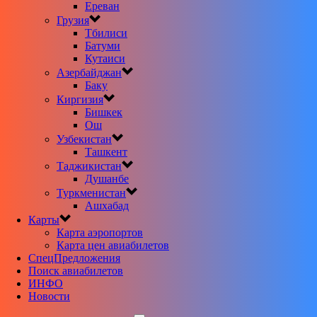
Ереван
Грузия
Тбилиси
Батуми
Кутаиси
Азербайджан
Баку
Киргизия
Бишкек
Ош
Узбекистан
Ташкент
Таджикистан
Душанбе
Туркменистан
Ашхабад
Карты
Карта аэропортов
Карта цен авиабилетов
CпецПредложения
Поиск авиабилетов
ИНФО
Новости