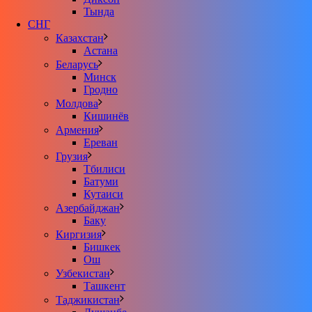
Тында
СНГ
Казахстан
Астана
Беларусь
Минск
Гродно
Молдова
Кишинёв
Армения
Ереван
Грузия
Тбилиси
Батуми
Кутаиси
Азербайджан
Баку
Киргизия
Бишкек
Ош
Узбекистан
Ташкент
Таджикистан