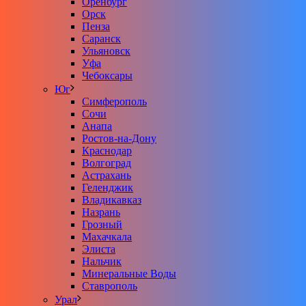
Оренбург
Орск
Пенза
Саранск
Ульяновск
Уфа
Чебоксары
Юг
Симферополь
Сочи
Анапа
Ростов-на-Дону
Краснодар
Волгоград
Астрахань
Геленджик
Владикавказ
Назрань
Грозный
Махачкала
Элиста
Нальчик
Минеральные Воды
Ставрополь
Урал