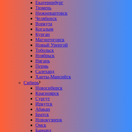
Екатеринбург
Тюмень
Нижневартовск
Челябинск
Воркута
Когалым
Курган
Магнитогорск
Новый Уренгой
Тобольск
Ноябрьск
Нягань
Пермь
Салехард
Ханты-Мансийск
Сибирь
Новосибирск
Красноярск
Сургут
Иркутск
Абакан
Братск
Новокузнецк
Омск
Барнаул