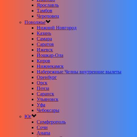
Ярославль
Тамбов
Череповец
Поволжье
Нижний Новгород
Казань
Самара
Саратов
Ижевск
Йошкар-Ола
Киров
Нижнекамск
Набережные Челны внутренние вылеты
Оренбург
Орск
Пенза
Саранск
Ульяновск
Уфа
Чебоксары
Юг
Симферополь
Сочи
Анапа