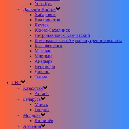
Усть-Кут
Дальний Восток
Хабаровск
Владивосток
Якутск
Южно-Сахалинск
Петропавловск-Камчатский
Комсомольск-на-Амуре внутренние вылеты
Благовещенск
Магадан
Мирный
Анадырь
Нерюнгри
Диксон
Тында
СНГ
Казахстан
Астана
Беларусь
Минск
Гродно
Молдова
Кишинёв
Армения