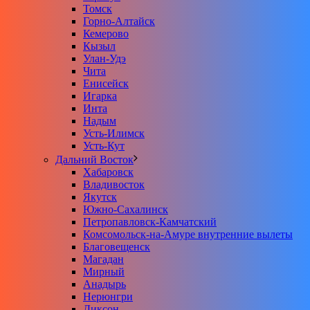
Томск
Горно-Алтайск
Кемерово
Кызыл
Улан-Удэ
Чита
Енисейск
Игарка
Инта
Надым
Усть-Илимск
Усть-Кут
Дальний Восток
Хабаровск
Владивосток
Якутск
Южно-Сахалинск
Петропавловск-Камчатский
Комсомольск-на-Амуре внутренние вылеты
Благовещенск
Магадан
Мирный
Анадырь
Нерюнгри
Диксон