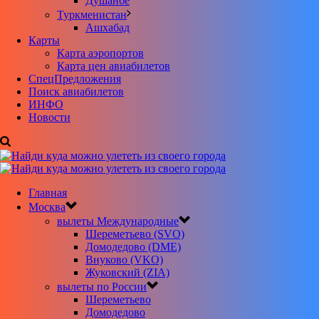
Душанбе
Туркменистан
Ашхабад
Карты
Карта аэропортов
Карта цен авиабилетов
CпецПредложения
Поиск авиабилетов
ИНФО
Новости
Главная
Москва
вылеты Международные
Шереметьево (SVO)
Домодедово (DME)
Внуково (VKO)
Жуковский (ZIA)
вылеты по России
Шереметьево
Домодедово