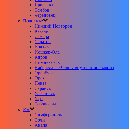
Ярославль
Тамбов
Череповец
Поволжье
Нижний Новгород
Казань
Самара
Саратов
Ижевск
Йошкар-Ола
Киров
Нижнекамск
Набережные Челны внутренние вылеты
Оренбург
Орск
Пенза
Саранск
Ульяновск
Уфа
Чебоксары
Юг
Симферополь
Сочи
Анапа