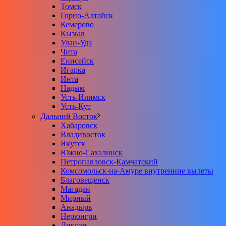
Томск
Горно-Алтайск
Кемерово
Кызыл
Улан-Удэ
Чита
Енисейск
Игарка
Инта
Надым
Усть-Илимск
Усть-Кут
Дальний Восток
Хабаровск
Владивосток
Якутск
Южно-Сахалинск
Петропавловск-Камчатский
Комсомольск-на-Амуре внутренние вылеты
Благовещенск
Магадан
Мирный
Анадырь
Нерюнгри
Диксон