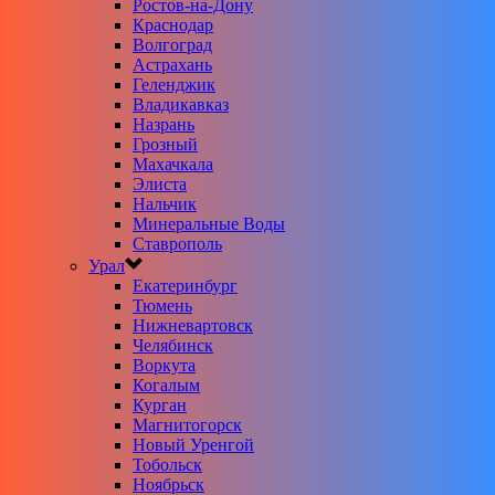
Ростов-на-Дону
Краснодар
Волгоград
Астрахань
Геленджик
Владикавказ
Назрань
Грозный
Махачкала
Элиста
Нальчик
Минеральные Воды
Ставрополь
Урал
Екатеринбург
Тюмень
Нижневартовск
Челябинск
Воркута
Когалым
Курган
Магнитогорск
Новый Уренгой
Тобольск
Ноябрьск