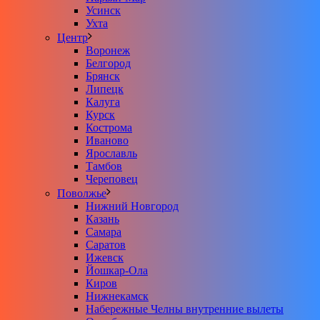
Усинск
Ухта
Центр
Воронеж
Белгород
Брянск
Липецк
Калуга
Курск
Кострома
Иваново
Ярославль
Тамбов
Череповец
Поволжье
Нижний Новгород
Казань
Самара
Саратов
Ижевск
Йошкар-Ола
Киров
Нижнекамск
Набережные Челны внутренние вылеты