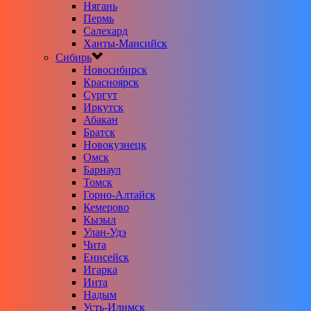
Нягань
Пермь
Салехард
Ханты-Мансийск
Сибирь
Новосибирск
Красноярск
Сургут
Иркутск
Абакан
Братск
Новокузнецк
Омск
Барнаул
Томск
Горно-Алтайск
Кемерово
Кызыл
Улан-Удэ
Чита
Енисейск
Игарка
Инта
Надым
Усть-Илимск