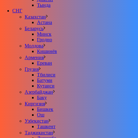
Тында
СНГ
Казахстан
Астана
Беларусь
Минск
Гродно
Молдова
Кишинёв
Армения
Ереван
Грузия
Тбилиси
Батуми
Кутаиси
Азербайджан
Баку
Киргизия
Бишкек
Ош
Узбекистан
Ташкент
Таджикистан