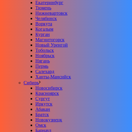
Екатеринбург
Тюмень
Нижневартовск
Челябинск
Воркута
Когалым
Курган
Магнитогорск
Новый Уренгой
Тобольск
Ноябрьск
Нягань
Пермь
Салехард
Ханты-Мансийск
Сибирь
Новосибирск
Красноярск
Сургут
Иркутск
Абакан
Братск
Новокузнецк
Омск
Барнаул