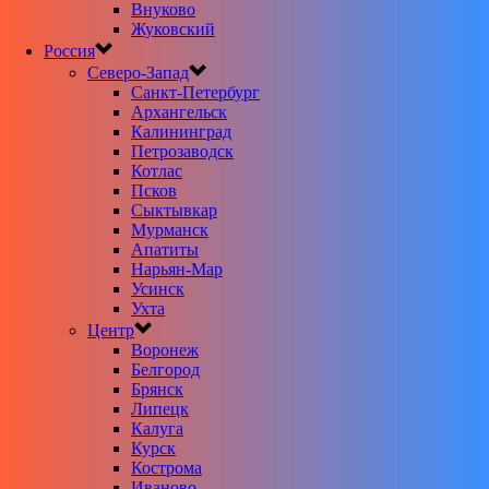
Внуково
Жуковский
Россия
Северо-Запад
Санкт-Петербург
Архангельск
Калининград
Петрозаводск
Котлас
Псков
Сыктывкар
Мурманск
Апатиты
Нарьян-Мар
Усинск
Ухта
Центр
Воронеж
Белгород
Брянск
Липецк
Калуга
Курск
Кострома
Иваново