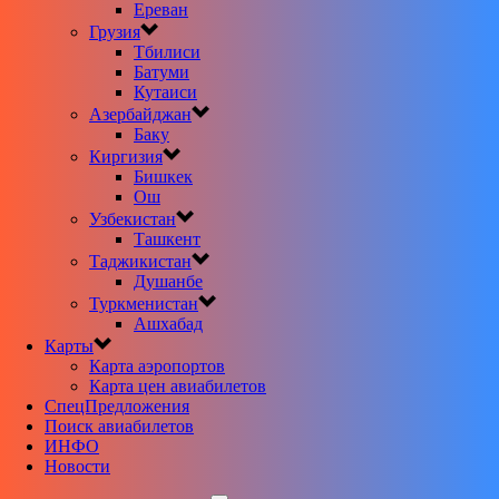
Ереван
Грузия
Тбилиси
Батуми
Кутаиси
Азербайджан
Баку
Киргизия
Бишкек
Ош
Узбекистан
Ташкент
Таджикистан
Душанбе
Туркменистан
Ашхабад
Карты
Карта аэропортов
Карта цен авиабилетов
CпецПредложения
Поиск авиабилетов
ИНФО
Новости