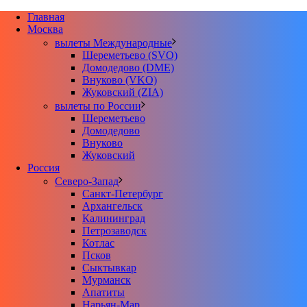
Главная
Москва
вылеты Международные
Шереметьево (SVO)
Домодедово (DME)
Внуково (VKO)
Жуковский (ZIA)
вылеты по России
Шереметьево
Домодедово
Внуково
Жуковский
Россия
Северо-Запад
Санкт-Петербург
Архангельск
Калининград
Петрозаводск
Котлас
Псков
Сыктывкар
Мурманск
Апатиты
Нарьян-Мар