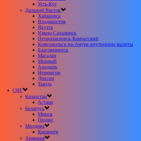
Усть-Кут
Дальний Восток
Хабаровск
Владивосток
Якутск
Южно-Сахалинск
Петропавловск-Камчатский
Комсомольск-на-Амуре внутренние вылеты
Благовещенск
Магадан
Мирный
Анадырь
Нерюнгри
Диксон
Тында
СНГ
Казахстан
Астана
Беларусь
Минск
Гродно
Молдова
Кишинёв
Армения