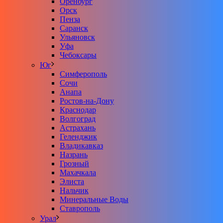
Оренбург
Орск
Пенза
Саранск
Ульяновск
Уфа
Чебоксары
Юг
Симферополь
Сочи
Анапа
Ростов-на-Дону
Краснодар
Волгоград
Астрахань
Геленджик
Владикавказ
Назрань
Грозный
Махачкала
Элиста
Нальчик
Минеральные Воды
Ставрополь
Урал