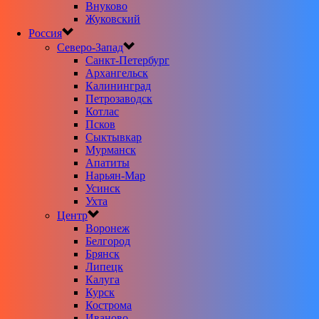
Внуково
Жуковский
Россия
Северо-Запад
Санкт-Петербург
Архангельск
Калининград
Петрозаводск
Котлас
Псков
Сыктывкар
Мурманск
Апатиты
Нарьян-Мар
Усинск
Ухта
Центр
Воронеж
Белгород
Брянск
Липецк
Калуга
Курск
Кострома
Иваново