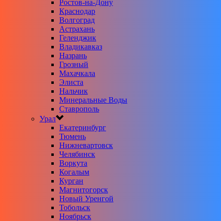
Ростов-на-Дону
Краснодар
Волгоград
Астрахань
Геленджик
Владикавказ
Назрань
Грозный
Махачкала
Элиста
Нальчик
Минеральные Воды
Ставрополь
Урал
Екатеринбург
Тюмень
Нижневартовск
Челябинск
Воркута
Когалым
Курган
Магнитогорск
Новый Уренгой
Тобольск
Ноябрьск