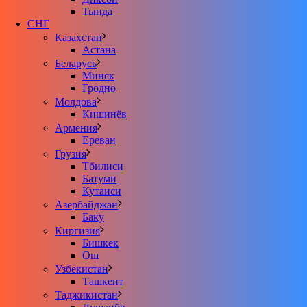
Тында
СНГ
Казахстан
Астана
Беларусь
Минск
Гродно
Молдова
Кишинёв
Армения
Ереван
Грузия
Тбилиси
Батуми
Кутаиси
Азербайджан
Баку
Киргизия
Бишкек
Ош
Узбекистан
Ташкент
Таджикистан