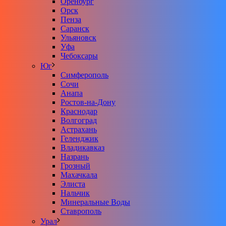
Оренбург
Орск
Пенза
Саранск
Ульяновск
Уфа
Чебоксары
Юг
Симферополь
Сочи
Анапа
Ростов-на-Дону
Краснодар
Волгоград
Астрахань
Геленджик
Владикавказ
Назрань
Грозный
Махачкала
Элиста
Нальчик
Минеральные Воды
Ставрополь
Урал