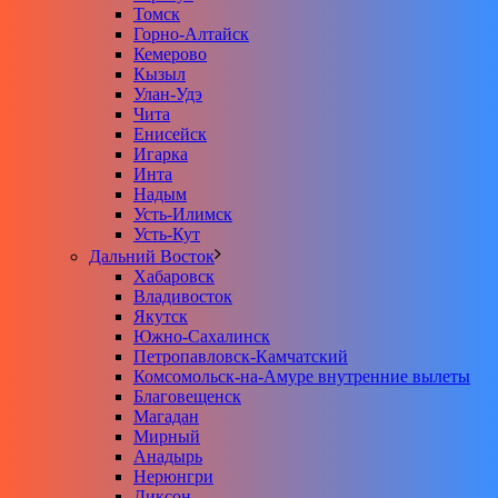
Томск
Горно-Алтайск
Кемерово
Кызыл
Улан-Удэ
Чита
Енисейск
Игарка
Инта
Надым
Усть-Илимск
Усть-Кут
Дальний Восток
Хабаровск
Владивосток
Якутск
Южно-Сахалинск
Петропавловск-Камчатский
Комсомольск-на-Амуре внутренние вылеты
Благовещенск
Магадан
Мирный
Анадырь
Нерюнгри
Диксон