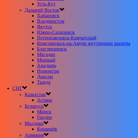
Усть-Кут
Дальний Восток
Хабаровск
Владивосток
Якутск
Южно-Сахалинск
Петропавловск-Камчатский
Комсомольск-на-Амуре внутренние вылеты
Благовещенск
Магадан
Мирный
Анадырь
Нерюнгри
Диксон
Тында
СНГ
Казахстан
Астана
Беларусь
Минск
Гродно
Молдова
Кишинёв
Армения