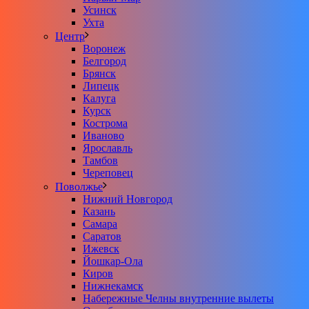
Усинск
Ухта
Центр
Воронеж
Белгород
Брянск
Липецк
Калуга
Курск
Кострома
Иваново
Ярославль
Тамбов
Череповец
Поволжье
Нижний Новгород
Казань
Самара
Саратов
Ижевск
Йошкар-Ола
Киров
Нижнекамск
Набережные Челны внутренние вылеты