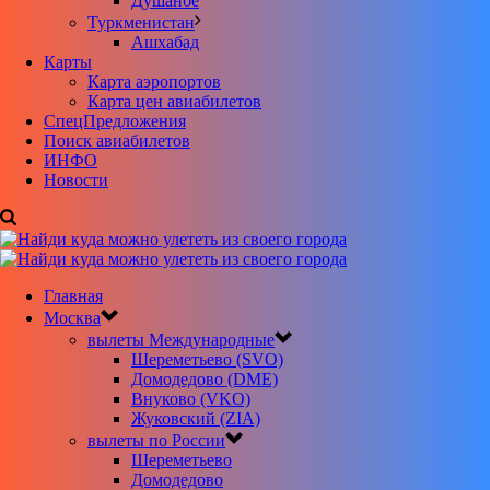
Душанбе
Туркменистан
Ашхабад
Карты
Карта аэропортов
Карта цен авиабилетов
CпецПредложения
Поиск авиабилетов
ИНФО
Новости
Главная
Москва
вылеты Международные
Шереметьево (SVO)
Домодедово (DME)
Внуково (VKO)
Жуковский (ZIA)
вылеты по России
Шереметьево
Домодедово