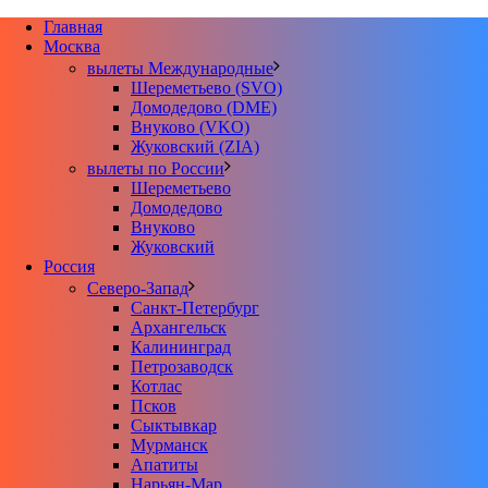
Главная
Москва
вылеты Международные
Шереметьево (SVO)
Домодедово (DME)
Внуково (VKO)
Жуковский (ZIA)
вылеты по России
Шереметьево
Домодедово
Внуково
Жуковский
Россия
Северо-Запад
Санкт-Петербург
Архангельск
Калининград
Петрозаводск
Котлас
Псков
Сыктывкар
Мурманск
Апатиты
Нарьян-Мар