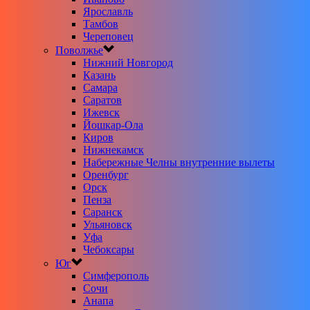
Ярославль
Тамбов
Череповец
Поволжье
Нижний Новгород
Казань
Самара
Саратов
Ижевск
Йошкар-Ола
Киров
Нижнекамск
Набережные Челны внутренние вылеты
Оренбург
Орск
Пенза
Саранск
Ульяновск
Уфа
Чебоксары
Юг
Симферополь
Сочи
Анапа