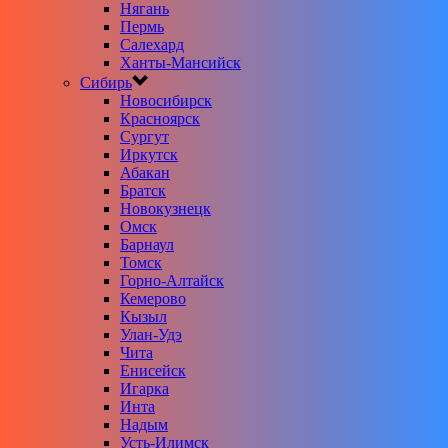
Нягань
Пермь
Салехард
Ханты-Мансийск
Сибирь
Новосибирск
Красноярск
Сургут
Иркутск
Абакан
Братск
Новокузнецк
Омск
Барнаул
Томск
Горно-Алтайск
Кемерово
Кызыл
Улан-Удэ
Чита
Енисейск
Игарка
Инта
Надым
Усть-Илимск