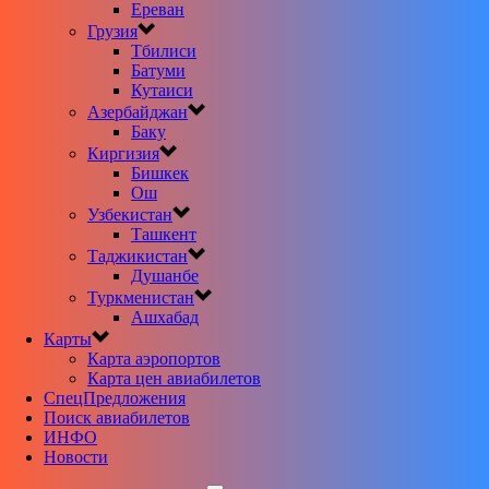
Ереван
Грузия
Тбилиси
Батуми
Кутаиси
Азербайджан
Баку
Киргизия
Бишкек
Ош
Узбекистан
Ташкент
Таджикистан
Душанбе
Туркменистан
Ашхабад
Карты
Карта аэропортов
Карта цен авиабилетов
CпецПредложения
Поиск авиабилетов
ИНФО
Новости