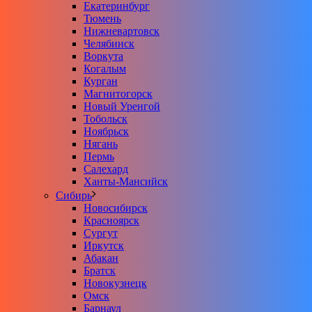
Екатеринбург
Тюмень
Нижневартовск
Челябинск
Воркута
Когалым
Курган
Магнитогорск
Новый Уренгой
Тобольск
Ноябрьск
Нягань
Пермь
Салехард
Ханты-Мансийск
Сибирь
Новосибирск
Красноярск
Сургут
Иркутск
Абакан
Братск
Новокузнецк
Омск
Барнаул