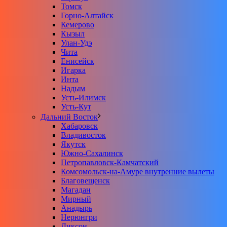
Томск
Горно-Алтайск
Кемерово
Кызыл
Улан-Удэ
Чита
Енисейск
Игарка
Инта
Надым
Усть-Илимск
Усть-Кут
Дальний Восток
Хабаровск
Владивосток
Якутск
Южно-Сахалинск
Петропавловск-Камчатский
Комсомольск-на-Амуре внутренние вылеты
Благовещенск
Магадан
Мирный
Анадырь
Нерюнгри
Диксон