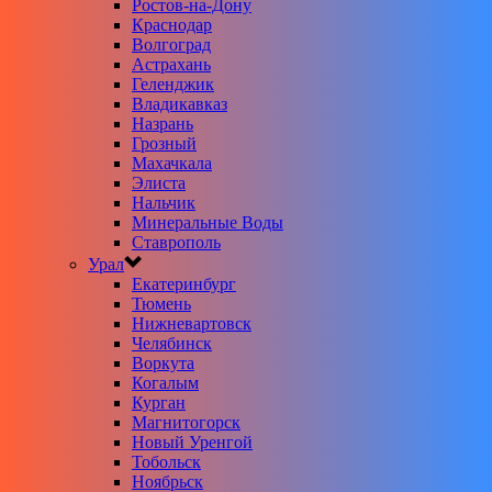
Ростов-на-Дону
Краснодар
Волгоград
Астрахань
Геленджик
Владикавказ
Назрань
Грозный
Махачкала
Элиста
Нальчик
Минеральные Воды
Ставрополь
Урал
Екатеринбург
Тюмень
Нижневартовск
Челябинск
Воркута
Когалым
Курган
Магнитогорск
Новый Уренгой
Тобольск
Ноябрьск