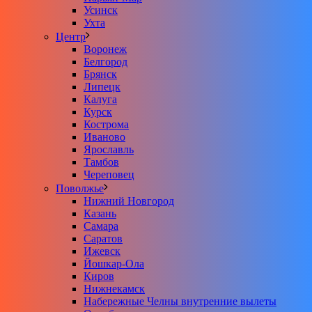
Усинск
Ухта
Центр
Воронеж
Белгород
Брянск
Липецк
Калуга
Курск
Кострома
Иваново
Ярославль
Тамбов
Череповец
Поволжье
Нижний Новгород
Казань
Самара
Саратов
Ижевск
Йошкар-Ола
Киров
Нижнекамск
Набережные Челны внутренние вылеты