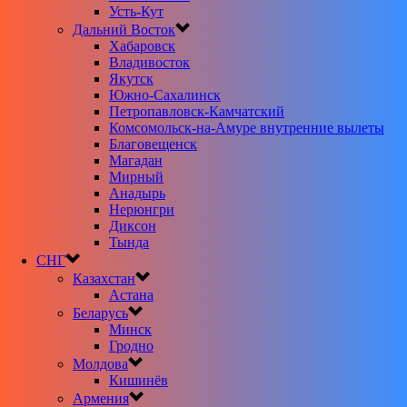
Усть-Кут
Дальний Восток
Хабаровск
Владивосток
Якутск
Южно-Сахалинск
Петропавловск-Камчатский
Комсомольск-на-Амуре внутренние вылеты
Благовещенск
Магадан
Мирный
Анадырь
Нерюнгри
Диксон
Тында
СНГ
Казахстан
Астана
Беларусь
Минск
Гродно
Молдова
Кишинёв
Армения