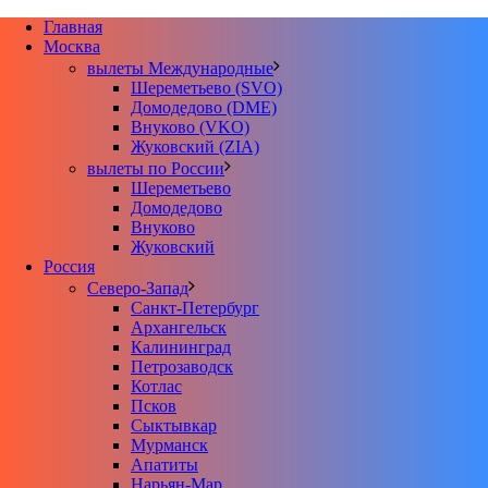
Главная
Москва
вылеты Международные
Шереметьево (SVO)
Домодедово (DME)
Внуково (VKO)
Жуковский (ZIA)
вылеты по России
Шереметьево
Домодедово
Внуково
Жуковский
Россия
Северо-Запад
Санкт-Петербург
Архангельск
Калининград
Петрозаводск
Котлас
Псков
Сыктывкар
Мурманск
Апатиты
Нарьян-Мар