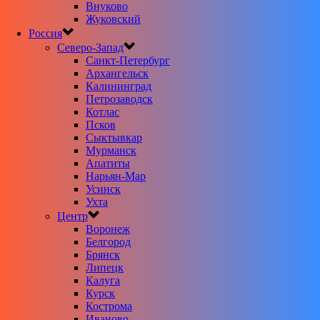
Внуково
Жуковский
Россия
Северо-Запад
Санкт-Петербург
Архангельск
Калининград
Петрозаводск
Котлас
Псков
Сыктывкар
Мурманск
Апатиты
Нарьян-Мар
Усинск
Ухта
Центр
Воронеж
Белгород
Брянск
Липецк
Калуга
Курск
Кострома
Иваново