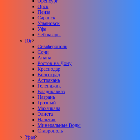
Оренбург
Орск
Пенза
Саранск
Ульяновск
Уфа
Чебоксары
Юг
Симферополь
Сочи
Анапа
Ростов-на-Дону
Краснодар
Волгоград
Астрахань
Геленджик
Владикавказ
Назрань
Грозный
Махачкала
Элиста
Нальчик
Минеральные Воды
Ставрополь
Урал