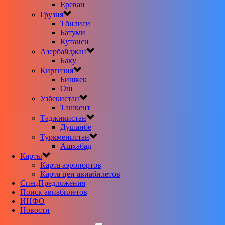
Ереван
Грузия
Тбилиси
Батуми
Кутаиси
Азербайджан
Баку
Киргизия
Бишкек
Ош
Узбекистан
Ташкент
Таджикистан
Душанбе
Туркменистан
Ашхабад
Карты
Карта аэропортов
Карта цен авиабилетов
CпецПредложения
Поиск авиабилетов
ИНФО
Новости