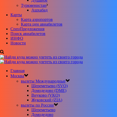
Душанбе
Туркменистан
Ашхабад
Карты
Карта аэропортов
Карта цен авиабилетов
CпецПредложения
Поиск авиабилетов
ИНФО
Новости
Главная
Москва
вылеты Международные
Шереметьево (SVO)
Домодедово (DME)
Внуково (VKO)
Жуковский (ZIA)
вылеты по России
Шереметьево
Домодедово