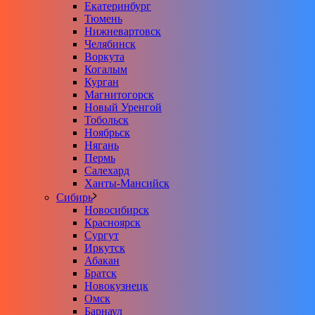
Екатеринбург
Тюмень
Нижневартовск
Челябинск
Воркута
Когалым
Курган
Магнитогорск
Новый Уренгой
Тобольск
Ноябрьск
Нягань
Пермь
Салехард
Ханты-Мансийск
Сибирь
Новосибирск
Красноярск
Сургут
Иркутск
Абакан
Братск
Новокузнецк
Омск
Барнаул