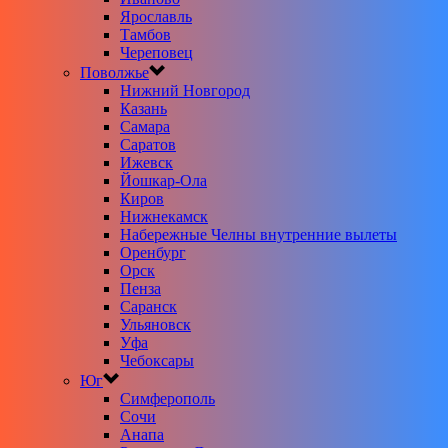
Ярославль
Тамбов
Череповец
Поволжье
Нижний Новгород
Казань
Самара
Саратов
Ижевск
Йошкар-Ола
Киров
Нижнекамск
Набережные Челны внутренние вылеты
Оренбург
Орск
Пенза
Саранск
Ульяновск
Уфа
Чебоксары
Юг
Симферополь
Сочи
Анапа