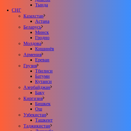
Тында
СНГ
Казахстан
Астана
Беларусь
Минск
Гродно
Молдова
Кишинёв
Армения
Ереван
Грузия
Тбилиси
Батуми
Кутаиси
Азербайджан
Баку
Киргизия
Бишкек
Ош
Узбекистан
Ташкент
Таджикистан