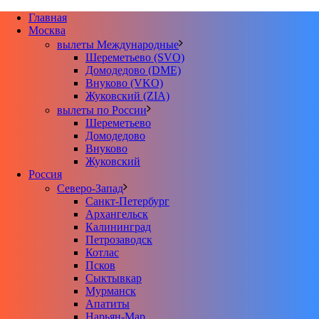
Главная
Москва
вылеты Международные
Шереметьево (SVO)
Домодедово (DME)
Внуково (VKO)
Жуковский (ZIA)
вылеты по России
Шереметьево
Домодедово
Внуково
Жуковский
Россия
Северо-Запад
Санкт-Петербург
Архангельск
Калининград
Петрозаводск
Котлас
Псков
Сыктывкар
Мурманск
Апатиты
Нарьян-Мар