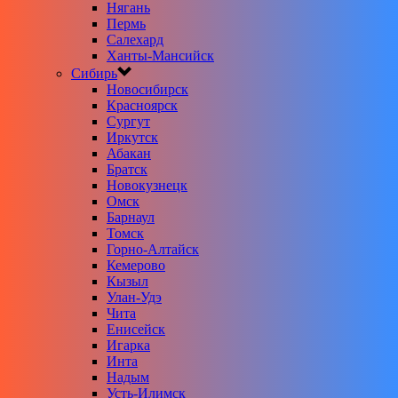
Нягань
Пермь
Салехард
Ханты-Мансийск
Сибирь
Новосибирск
Красноярск
Сургут
Иркутск
Абакан
Братск
Новокузнецк
Омск
Барнаул
Томск
Горно-Алтайск
Кемерово
Кызыл
Улан-Удэ
Чита
Енисейск
Игарка
Инта
Надым
Усть-Илимск