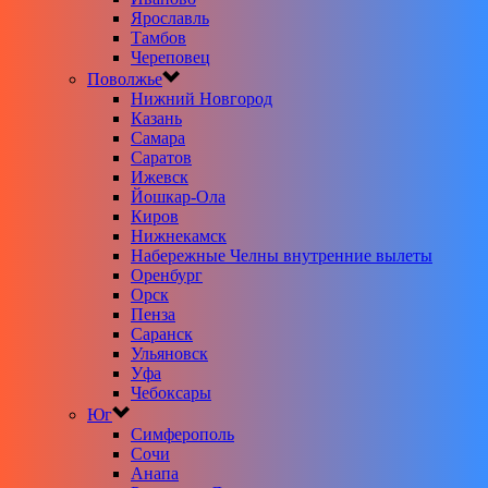
Ярославль
Тамбов
Череповец
Поволжье
Нижний Новгород
Казань
Самара
Саратов
Ижевск
Йошкар-Ола
Киров
Нижнекамск
Набережные Челны внутренние вылеты
Оренбург
Орск
Пенза
Саранск
Ульяновск
Уфа
Чебоксары
Юг
Симферополь
Сочи
Анапа