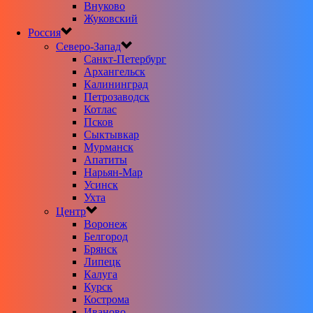
Внуково
Жуковский
Россия
Северо-Запад
Санкт-Петербург
Архангельск
Калининград
Петрозаводск
Котлас
Псков
Сыктывкар
Мурманск
Апатиты
Нарьян-Мар
Усинск
Ухта
Центр
Воронеж
Белгород
Брянск
Липецк
Калуга
Курск
Кострома
Иваново