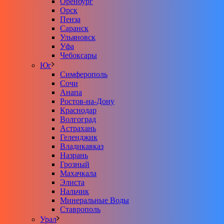
Оренбург
Орск
Пенза
Саранск
Ульяновск
Уфа
Чебоксары
Юг
Симферополь
Сочи
Анапа
Ростов-на-Дону
Краснодар
Волгоград
Астрахань
Геленджик
Владикавказ
Назрань
Грозный
Махачкала
Элиста
Нальчик
Минеральные Воды
Ставрополь
Урал