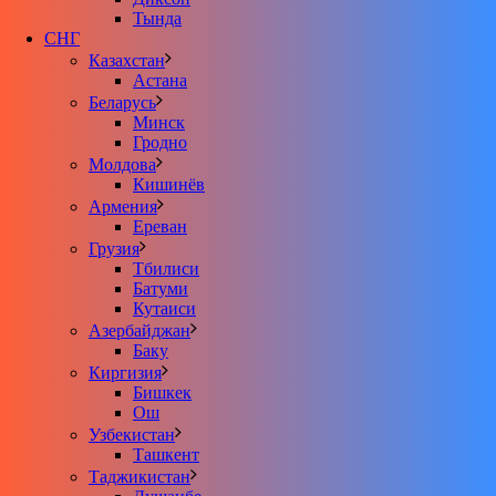
Тында
СНГ
Казахстан
Астана
Беларусь
Минск
Гродно
Молдова
Кишинёв
Армения
Ереван
Грузия
Тбилиси
Батуми
Кутаиси
Азербайджан
Баку
Киргизия
Бишкек
Ош
Узбекистан
Ташкент
Таджикистан