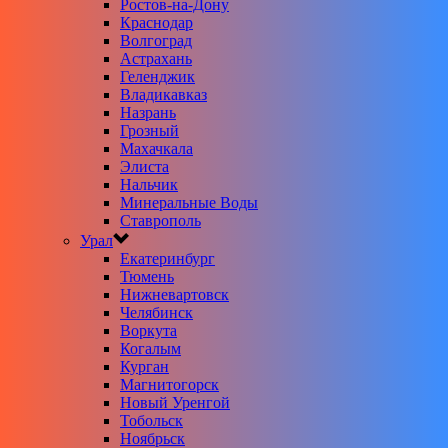
Ростов-на-Дону
Краснодар
Волгоград
Астрахань
Геленджик
Владикавказ
Назрань
Грозный
Махачкала
Элиста
Нальчик
Минеральные Воды
Ставрополь
Урал
Екатеринбург
Тюмень
Нижневартовск
Челябинск
Воркута
Когалым
Курган
Магнитогорск
Новый Уренгой
Тобольск
Ноябрьск