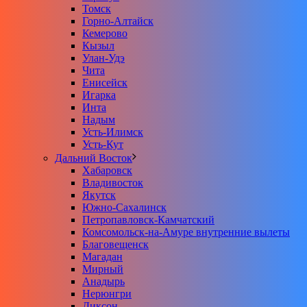
Томск
Горно-Алтайск
Кемерово
Кызыл
Улан-Удэ
Чита
Енисейск
Игарка
Инта
Надым
Усть-Илимск
Усть-Кут
Дальний Восток
Хабаровск
Владивосток
Якутск
Южно-Сахалинск
Петропавловск-Камчатский
Комсомольск-на-Амуре внутренние вылеты
Благовещенск
Магадан
Мирный
Анадырь
Нерюнгри
Диксон