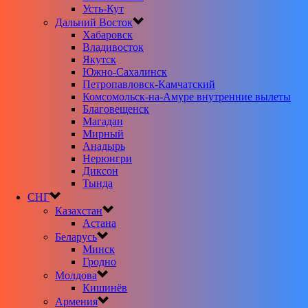
Усть-Кут
Дальний Восток
Хабаровск
Владивосток
Якутск
Южно-Сахалинск
Петропавловск-Камчатский
Комсомольск-на-Амуре внутренние вылеты
Благовещенск
Магадан
Мирный
Анадырь
Нерюнгри
Диксон
Тында
СНГ
Казахстан
Астана
Беларусь
Минск
Гродно
Молдова
Кишинёв
Армения