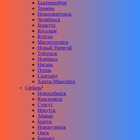
Екатеринбург
Тюмень
Нижневартовск
Челябинск
Воркута
Когалым
Курган
Магнитогорск
Новый Уренгой
Тобольск
Ноябрьск
Нягань
Пермь
Салехард
Ханты-Мансийск
Сибирь
Новосибирск
Красноярск
Сургут
Иркутск
Абакан
Братск
Новокузнецк
Омск
Барнаул