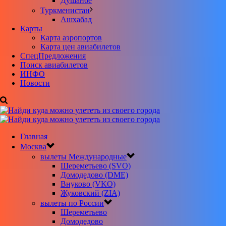
Душанбе
Туркменистан
Ашхабад
Карты
Карта аэропортов
Карта цен авиабилетов
CпецПредложения
Поиск авиабилетов
ИНФО
Новости
Главная
Москва
вылеты Международные
Шереметьево (SVO)
Домодедово (DME)
Внуково (VKO)
Жуковский (ZIA)
вылеты по России
Шереметьево
Домодедово