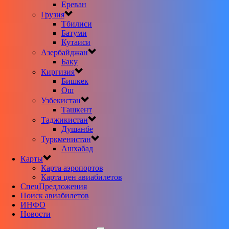
Ереван
Грузия
Тбилиси
Батуми
Кутаиси
Азербайджан
Баку
Киргизия
Бишкек
Ош
Узбекистан
Ташкент
Таджикистан
Душанбе
Туркменистан
Ашхабад
Карты
Карта аэропортов
Карта цен авиабилетов
CпецПредложения
Поиск авиабилетов
ИНФО
Новости