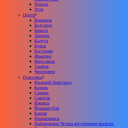
Усинск
Ухта
Центр
Воронеж
Белгород
Брянск
Липецк
Калуга
Курск
Кострома
Иваново
Ярославль
Тамбов
Череповец
Поволжье
Нижний Новгород
Казань
Самара
Саратов
Ижевск
Йошкар-Ола
Киров
Нижнекамск
Набережные Челны внутренние вылеты